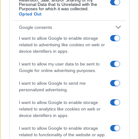
Retention, Sale, and/or Sharing of my
Personal Data that Is Unrelated with the
Purposes for which it was collected.
Opted Out
Google consents
I want to allow Google to enable storage
related to advertising like cookies on web or
device identifiers in apps.
I want to allow my user data to be sent to
Google for online advertising purposes.
I want to allow Google to send me
personalized advertising.
I want to allow Google to enable storage
related to analytics like cookies on web or
device identifiers in apps.
I want to allow Google to enable storage
related to functionality of the website or app.