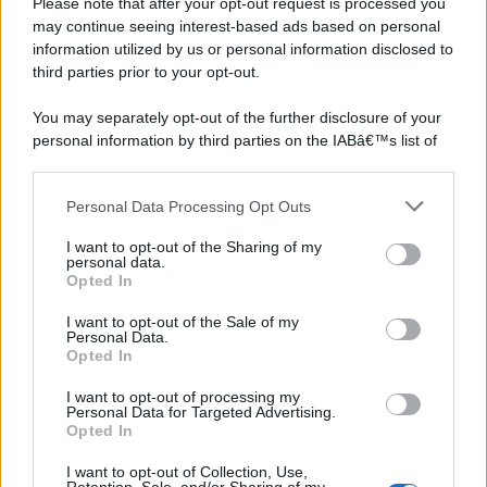
Please note that after your opt-out request is processed you
may continue seeing interest-based ads based on personal
information utilized by us or personal information disclosed to
third parties prior to your opt-out.
You may separately opt-out of the further disclosure of your
personal information by third parties on the IABâ€™s list of
downstream participants.
Personal Data Processing Opt Outs
This information may also be disclosed by us to third parties
on the IABâ€™s List of Downstream Participants that may
I want to opt-out of the Sharing of my
further disclose it to other third parties.
personal data.
Opted In
Please note that this website/app uses one or more Google
services and may gather and store information including but
I want to opt-out of the Sale of my
Personal Data.
not limited to your visit or usage behaviour. You may click to
Opted In
grant or deny consent to Google and its third-party tags to
use your data for below specified purposes in below Google
I want to opt-out of processing my
consent section.
Personal Data for Targeted Advertising.
Opted In
I want to opt-out of Collection, Use,