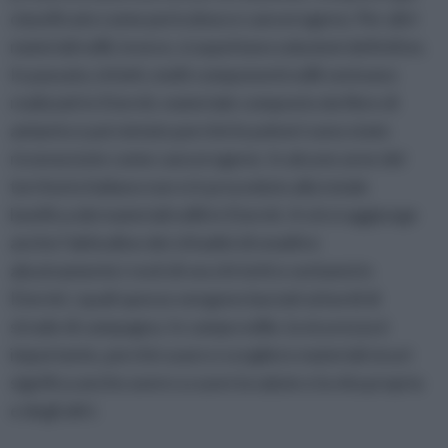
classificato come pericoloso e cancerogeno. Per altri
materiali edili, invece, si aspettano soluzioni definitive.
In passato, infatti, molti componenti edili venivano
realizzati in Eternit, materiale composto da fibre di
amianto e poi vietato perché le polveri sono state
riconosciute come cancerogene. In alcune aree del
territorio italiano non si è proceduto alla totale
bonifica dei materiali edili in Eternit. A ciò si aggiunge
anche l’abitudine dei cittadini di smaltire
abusivamente i resti di vecchi tetti e serbatoi in
Eternit, i quali spesso vengono lasciati ai bordi di
strade di campagna. In campo edile, la sicurezza è
importante, perché usare e scegliere materiali sicuri
significa anche avere a cuore la salute e la vita propria
e degli altri.