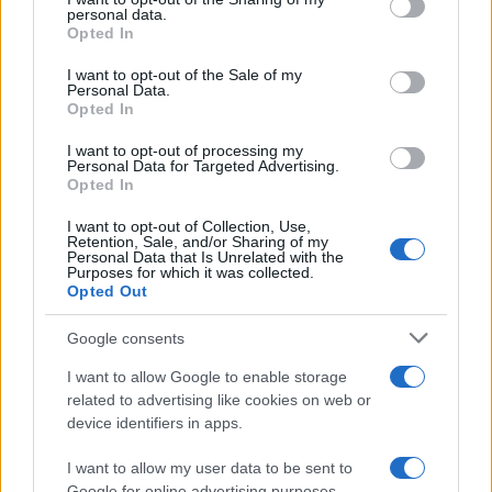
further disclose it to other third parties.
personal data.
Opted In
Please note that this website/app uses one or more Google
services and may gather and store information including but
I want to opt-out of the Sale of my
Personal Data.
not limited to your visit or usage behaviour. You may click to
Opted In
grant or deny consent to Google and its third-party tags to
use your data for below specified purposes in below Google
I want to opt-out of processing my
consent section.
Personal Data for Targeted Advertising.
Opted In
I want to opt-out of Collection, Use,
Retention, Sale, and/or Sharing of my
Personal Data that Is Unrelated with the
Purposes for which it was collected.
Opted Out
Google consents
I want to allow Google to enable storage
related to advertising like cookies on web or
device identifiers in apps.
I want to allow my user data to be sent to
Google for online advertising purposes.