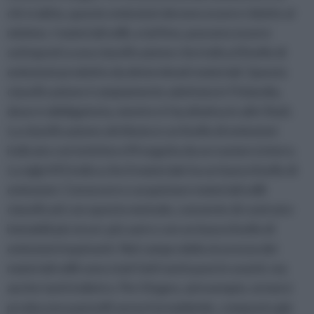
chi vi abita, queste emissioni devono essere ridotte al
minimo. I materiali edili, a tal fine, possono essere
sottoposti a una classificazione che indica il livello di
emissioni prodotto da determinati materiali. Questa
classificazione è ampiamente adottata in Finlandia,
dove è obbligatoria, mentre è facoltativa in altri Stati.
La classificazione attribuisce un livello di emissioni
indicato con la lettera M seguita da un numero intero.
La sigla M1 indica che il materiale ha un basso livello di
emissioni. Conoscere e acquistare materiali edili
classificati con questo metodo, consente di costruire
immobili più sicuri, più sani e con un basso livello di
emissioni inquinanti. Nel campo della sicurezza dei
materiali edili sono stati fatti tanti passi in avanti, ma
anche tanti indietro. Per il legno, ad esempio, ormai si
producono pannelli senza formaldeide, composto già