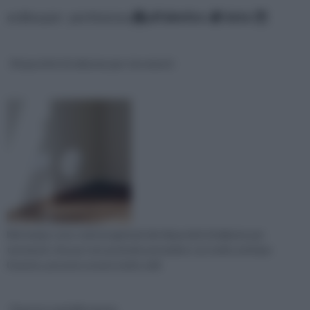
ordina per: pertinenza
alfabetico
data
Dispositivi di allarme per terremoti
Nel tempo sono stati progettati dei dispositivi di allarme per
terremoti, che pur non potendo prevedere con molto anticipo
l'evento, possono essere molto utili.
Finestre antieffrazione