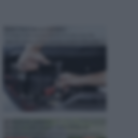
MANUTENZIONE AUTOMOBILE
In tempi come questi, il fai da te è una cosa che
aggrada sempre di piu, quando si tratta della prop...
ATTREZZI DA GIARDINO
Picconi, rastrelli e vanghe: Tutti e tre questi
elementi sono indicati per la lavorazione del terren...