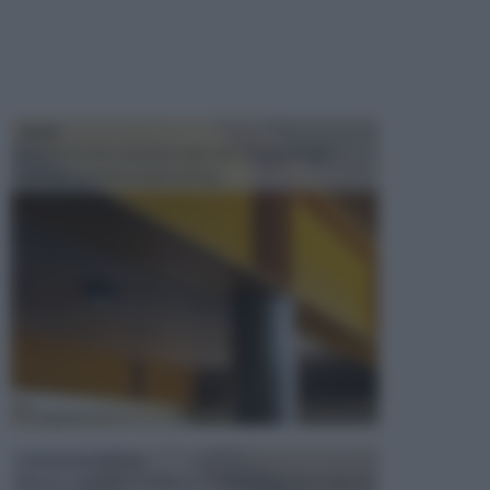
TRAVI
Il fai da te non consiste solo nell' occuparsi del
confezionamento di piccoli og...
CONTROSOFFITTI
Spesso, quando si edifica o si ristruttura una casa, si