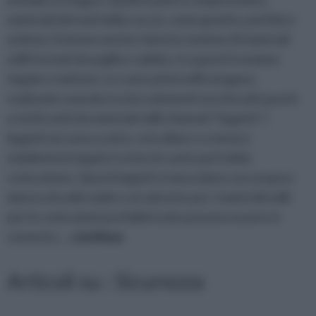
materiali derivati dalla roccia, come granito, porfido e
ardesia. Esistono anche i laterizi, insieme di materiali
edili formati da argilla e sabbia, tra questi troviamo
tegole e mattoni. Le costruzioni edili vengono
realizzate unendo tra loro elementi strutturali ( pareti
e tetti) uniti da materiali edili chiamati “leganti”. I
leganti servono a unire, a incollare e a tenere
stabilmente legate tra loro le varie parti della
costruzione. Questi leganti si mescolano con acqua e
danno vita alle malte e ai calcestruzzi. I materiali edili
per le costruzioni prefabbricate possono essere in
cemento,
... continua
Articoli su : Sicurezza