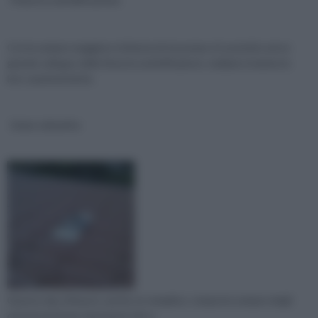
Con la sempre maggiore richiesta di sicurezza si è assistito ad un
grande sviluppo delle finestre antieffrazione; vediamo insieme le
loro caratteristiche.
Linee salvavita
Questo tipo di lavoro, anche se semplice, comporta sempre degli
enormi rischi per i lavoratori che o