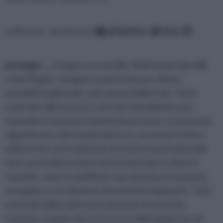
ordina per: pertinenza
alfabetico
data
prosegui ...
, in legno e in metallo. Molti materiali edili,
come il legno, vengono usati anche per rifinire
immobili tradizionali, cioè non prefabbricati. Tutti i
materiali edili usati per costruire immobili devono
rispondere a precisi requisiti di sicurezza. La sicurezza
riguarda non solo il materiale in sé, ma anche l’intero
edificio che sarà realizzato attraverso quel materiale.
Una casa moderna deve ormai rispondere a diversi
requisiti, come la stabilità in caso di sisma, il risparmio
energetico e la riduzione di emissioni inquinanti. Tutti i
materiali edili producono emissione di sostanze
chimiche o di gas. Per la sicurezza dell’ambiente e di