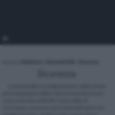
tu sei in :
rifaidate.it
»
Materiali Edili
»
Sicurezza
Sicurezza
I materiali edili sono degli elementi o delle materie
prime impiegati in edilizia. Questi materiali possono
essere naturali e artificiali. In base al tipo di
costruzione, si possono usare materiali in pietra o in
metallo o in legno. Quelli in pietra comprendono