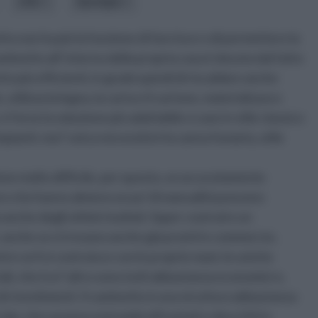
stile
tipologia
inetto non ha più la funzione di fare luce o di permettere la
aminetto all' interno della propria casa è dovuta dal fatto
nto più efficienti, in grado quindi di riscaldare anche
tilizza la legna, la carta e il cartone, materiali poco
 è forse la soluzione più adattabile a case in stile classico
impianti, ma l' unica necessità è la canna fumaria, utile
one molto difficile, per questo, se accuratamente
loro che hanno almeno un po' di manualità possono
anche degli ottimi risultati. Saper costruire un
 anche se si trovano anche già pronti in commercio,
e se li si costruisce con le proprie mani, le uniche
li, che tra l' altro sono tutti abbastanza economici e,
 di rivestimenti. Il caminetto è una struttura abbastanza
tipi, che saranno entrambi affrontati e descritti in