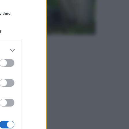
 third
f
er and store
to grant or
ed purposes