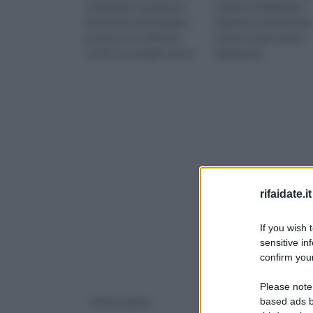
tantissime curiosità ed
articolo di rifaidate.it
altrettante informazioni
dedicato interamente 
preziose sui caminetti
questo interessante
rustici e sul camino per la
argomento.
casa
rifaidate.it
If you wish 
sensitive in
confirm your
Please note
based ads b
Termocamini
Rivestimento