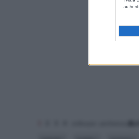
authenti
1
2
3
4
ordina per: pertinenza
a