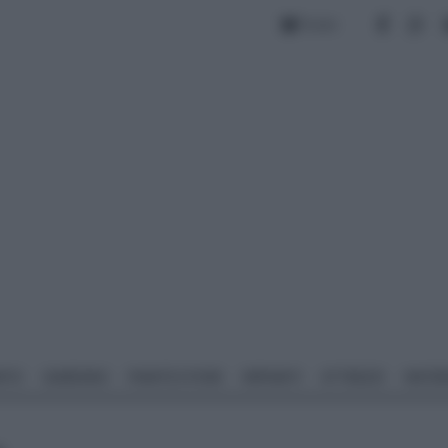
Forum
NTO
GIARDINO
PIANTE E FIORI
IMPIANTI
ATTREZZI
MATERI