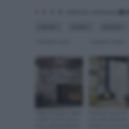
1
2
3
4
ordina per: pertinenza
a
materiali
modello
posizione
Caminetti rustici
Caminetti sospesi
Voglia di caminetto, legna
Caminetti sospesi? Di
e caldo? Scopri in questo
cosa stiamo parlando?
nostro approfondimento
Scoprilo con noi, in qu