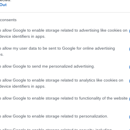
Out
consents
o allow Google to enable storage related to advertising like cookies on
barbecue in muratura
Biocaminetti
evice identifiers in apps.
fai da te
o allow my user data to be sent to Google for online advertising
s.
to allow Google to send me personalized advertising.
o allow Google to enable storage related to analytics like cookies on
evice identifiers in apps.
o allow Google to enable storage related to functionality of the website
lare
La moda del open-space,
Attraverso il fai da te è
nna
ritorna galoppante e
possibile attuare molte
o allow Google to enable storage related to personalization.
propone attraverso la
operazioni, ognuna in uno
nto
moda del fai da te, nuove
specifico campo, ognuna
tendenz
o allow Google to enable storage related to security, including