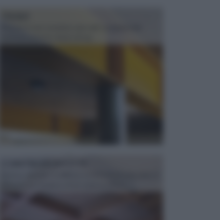
TRAVI
Il fai da te non consiste solo nell' occuparsi del
confezionamento di piccoli og...
CONTROSOFFITTI
Spesso, quando si edifica o si ristruttura una casa, si
opta per la creazione di un controsoffitto. ...