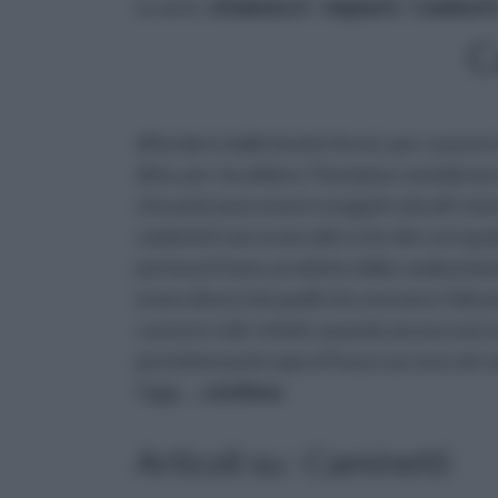
tu sei in :
rifaidate.it
»
Impianti
»
Caminett
C
difendersi dalle bestie feroci, per cuocere i
dirlo, per riscaldarsi. Possiamo considerare i
che potevano essere eseguiti solo all' estern
caminetti non erano altro che dei covi quad
portava il fumo, prodotto dalla combustione 
erano diversi da quelli che avevano i falò pe
cuocere i cibi. Infatti, quando ancora non er
pentoloni posti sopra il fuoco acceso nel ca
Oggi,
... continua
Articoli su : Caminetti