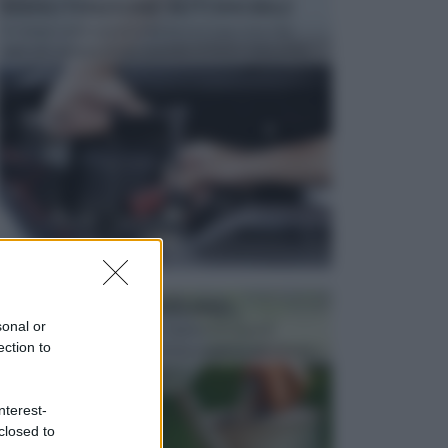
MANUTENZIONE AUTOMOBILE
In tempi come questi, il fai da te è una cosa che
aggrada sempre di piu, quando si tratta della prop...
ATTREZZI DA GIARDINO
sonal or
Picconi, rastrelli e vanghe: Tutti e tre questi
ection to
elementi sono indicati per la lavorazione del terren...
nterest-
closed to