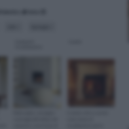
lfabetico
data
stile
tipologia
Caminetti
Camini
riscaldamento
Nella pagina, vantaggi e
Il camino oltre a servire
svantaggi dell'utilizzo del
come mezzo di
esto
caminetto come fonte di
riscaldamento per le