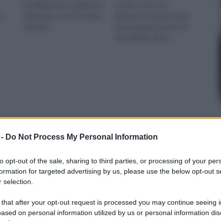
riscaldamento casalingo in
nostre case, è un
a
alternative a tutte le altre
elemento d'arredo molto
soluzioni
amato grazie al senso di
tranquillità, relax e
benessere che dona
 -
Do Not Process My Personal Information
to opt-out of the sale, sharing to third parties, or processing of your per
formation for targeted advertising by us, please use the below opt-out s
 selection.
 that after your opt-out request is processed you may continue seeing i
ased on personal information utilized by us or personal information dis
Caminetti moderni
Caminetti ad angolo