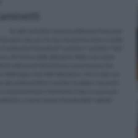
i
aminetti
Sin dall' antichità l'uomo ha utilizzato il fuoco per
l proprio cibo, per far luce durante la notte e, inutile
l caminetto il metodo di “trasferire” i primitivi “falò”,
o, all' interno delle abitazioni. Nelle case i primi
rati nelle pareti dotati di una canna fumaria che
della legna, fuori dall' abitazione. I loro scopi, non
r gli uomini primitivi: in primis riscaldare, ma anche
a stata inventata l' elettricità, il cibo si cuoceva in
minetto, o con la classica formula dello “spiedo”.