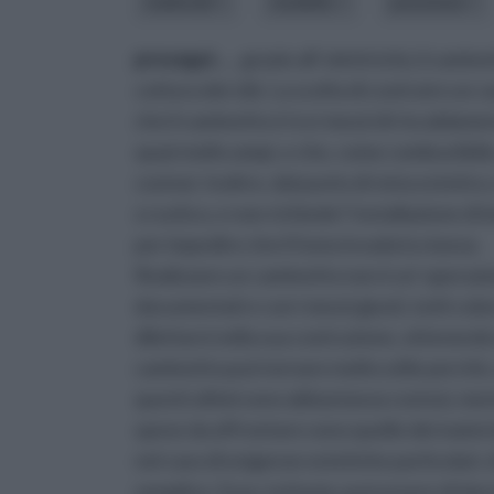
materiali
modello
posizione
prosegui ...
, grazie all' elettricità, il cam
cottura dei cibi. La scelta di costruire un c
che il caminetto è tra i mezzi di riscaldame
spazi molto ampi, e che, come combustibile, u
costosi. Inoltre, dal punto di vista estetico,
o rustico, e non richiede l' installazione di 
per impedire che il fumo invada la stanza.
Realizzare un caminetto non è un' operazi
documentati e con i mezzi giusti, tutti co
dilettarsi nella sua costruzione, ottenendo 
caminetto può tornare molto utile perchè,
questi ultimi sono abbastanza costosi, mentr
spese da affrontare sono quelle dei materia
nel caso di esigenze estetiche particolari,
semplice. Esso, tuttavia, può essere di due 