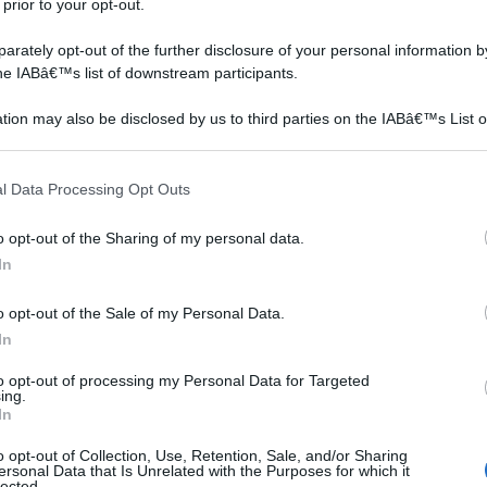
 prior to your opt-out.
rately opt-out of the further disclosure of your personal information by
the IABâ€™s list of downstream participants.
tion may also be disclosed by us to third parties on the IABâ€™s List o
articipants that may further disclose it to other third parties.
 that this website/app uses one or more Google services and may gath
l Data Processing Opt Outs
including but not limited to your visit or usage behaviour. You may click 
 to Google and its third-party tags to use your data for below specifi
o opt-out of the Sharing of my personal data.
ogle consent section.
Occuparsi di fai da te
Sappiamo tutti che è
In
’è
porta sempre di vantaggi:
possibile riscaldare un
ama:
in primis, il fai da te
ambiente con strumenti
o opt-out of the Sale of my Personal Data.
permette di rilassarsi dura
molto diversi fra loro, in
In
grado
to opt-out of processing my Personal Data for Targeted
ing.
In
 BIANCO /Gel / Camino a parete / Camino Gel /
o opt-out of Collection, Use, Retention, Sale, and/or Sharing
ersonal Data that Is Unrelated with the Purposes for which it
BIO ETANOLO / Caminetto / Biocamino
Prezzo:
in
lected.