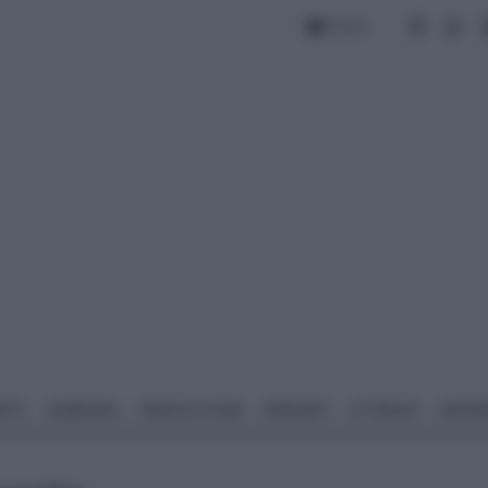
Forum
NTO
GIARDINO
PIANTE E FIORI
IMPIANTI
ATTREZZI
MATERI