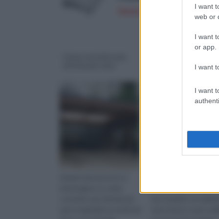
I want t
Amazon a: 86,99€
web or d
I want t
or app.
Come costruire una
Pensilina
tettoia per auto
policarbonato
I want t
I want t
authenti
Sempre più persone si
Una pensilina in
interrogano su come
policarbonato permet
costruire una tettoia per
una semplice installazi
auto in giardino in modo fai
visto il peso scarso del