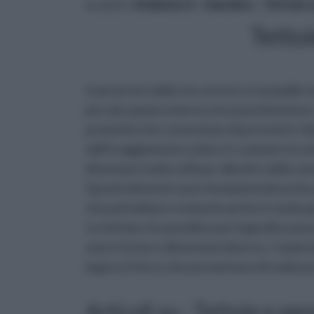
tu sei in :
rifaidate.it
»
Giardino
»
Tettoie e
Tettoi
trascorrere delle ore serene e tranquille n
piccolo spazio esterno esso può diventare
protettivi che consentano di prevenire i di
dall'irraggiamento solare.In commercio esi
diventano molto utili per allestire delle z
Questi elementi sono fondamentali anche 
che potrebbero rovinarla anche in modo g
Le tettoie e le pensiline per il giardino po
avere forme e dimensioni diverse. I mater
legno e il ferro che permettono di realizzar
Articoli su : Tettoie e pen