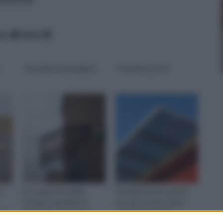
ico
data
s
Pensiline in plexiglass
Pensiline prezzi
ne
La trasparenza delle
Pensiline prezzi: questi
tettoie e pensiline in
possono essere molto
casa
plexiglass consente di
variabili, dato che le