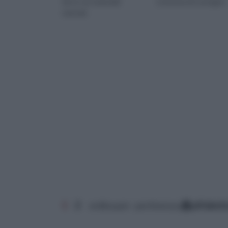
da te con materiali
struttura di sostegno.
naturali.
1
2
ordina per: pertinenza
alfabet