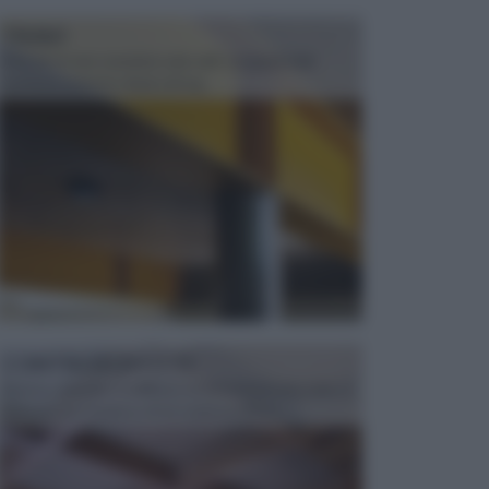
TRAVI
Il fai da te non consiste solo nell' occuparsi del
confezionamento di piccoli og...
CONTROSOFFITTI
Spesso, quando si edifica o si ristruttura una casa, si
opta per la creazione di un controsoffitto. ...