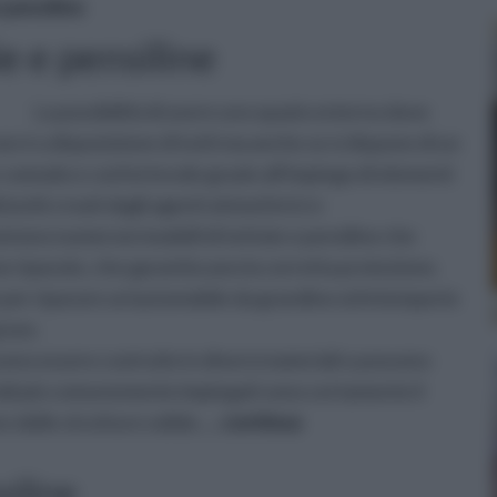
 pensiline
e e pensiline
La possibilità di avere uno spazio esterno dove
on è a disposizione di tutti ma anche se si dispone di un
 comodo e confortevole grazie all'impiego di elementi
sturbi creati dagli agenti atmosferici e
stono numerosi modelli di tettoie e pensiline che
one riparate, che garantiscano la corretta protezione.
per riparare un'automobile da grandine ed intemperie
rave.
ssono essere costruite in diversi materiali e possono
iali più comunemente impiegati sono certamente il
e delle strutture solide,
... continua
siline