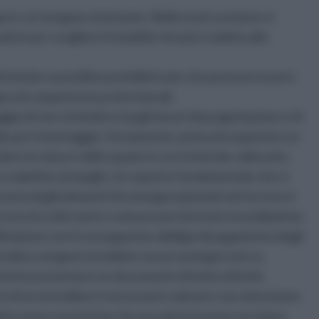
uogo in cui vengono sistemate. Nella nostra sezione vi
tive per scegliere il modello che più si adatta alla
 tettoie e pensiline prefabbricate che possono essere
gno di competenze professionali.
ggio di non richiedere lunghi lavori di progettazione e di
ile per il montaggio. Ovviamente, prima di acquistare un
re le misure dello spazio in cui si intende collocarlo,
a si adattino al meglio. Un aspetto fondamentale che si
senta degli elementi di sostegno piantati nel terreno è
io tecnico del vostro comune perchè la loro installazione
itazione con il conseguente obbligo di pagamento degli
ensilina vengono installate senza sostegni a terra,
ciente presentare un documento di inizio attività.
truttura installare è necessario valutare con attenzione
olete avere una tettoia. Se essa dovrà essere un riparo