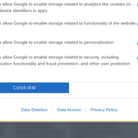
o allow Google to enable storage related to analytics like cookies on
evice identifiers in apps.
o allow Google to enable storage related to functionality of the website
Pensiline in
Pensiline plexiglass
policarbonato
o allow Google to enable storage related to personalization.
o allow Google to enable storage related to security, including
cation functionality and fraud prevention, and other user protection.
CONFIRM
Data Deletion
Data Access
Privacy Policy
Le pensiline in
Le pensiline plexiglass
te
policarbonato sono assai
possono avere tante
one,
resistenti agli agenti
misure diverse. Inoltre in
la
atmosferici ed hanno una
commercio si trovano vari