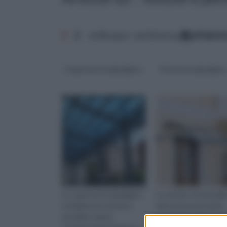
1
2
ordina per: pertinenza
alfabet
Coperture in plexiglass
Tettoia in plexiglas
Le coperture in plexiglass
Le tettoie o le pensili
si dividono in tettoie e
oltre ad essere molto
pensiline: hanno
funzionali rendono la 