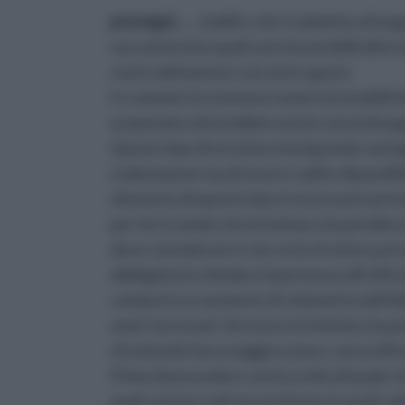
prosegui ...
, stabili e che si adattino al l
racconteremo quali sono le possibili alterna
vostra abitazione e al vostro gusto.
In commercio esistono numerosi modelli di
acquistate ed installate anche senza biso
Questo tipo di struttura ha il grande vanta
realizzazione ma di essere subito disponib
elemento di questo tipo è necessario prende
per far in modo che la tettoia o la pensilin
deve considerare è che se la struttura pre
obbligatorio chiedere il permesso all'uffic
comporta un aumento di volumetria dell'ab
oneri necessari. Se invece la tettoia o la p
sfruttando l'ancoraggio a muro, sarà suffi
Prima di procedere con la scelta di quale s
quali sono le reali necessità per le quali v