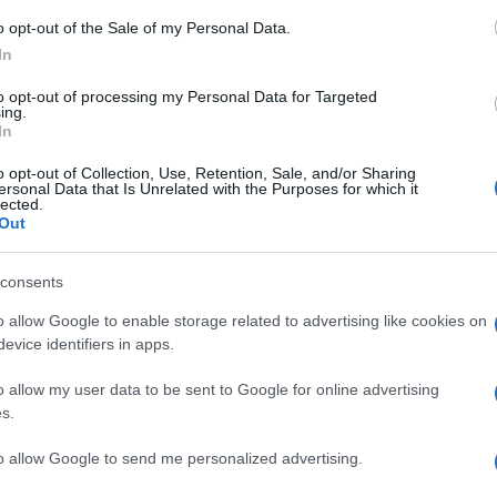
o opt-out of the Sale of my Personal Data.
In
to opt-out of processing my Personal Data for Targeted
ing.
In
o opt-out of Collection, Use, Retention, Sale, and/or Sharing
ersonal Data that Is Unrelated with the Purposes for which it
lected.
Out
La tettoia o pensilina in
Come scegliere tettoie in
legno è un elemento sia
legno e pensiline,
consents
un
decorativo che funzionale
industriali o fai-da-te.
o la
e permette di abbellire
Arredare il giardino,
o allow Google to enable storage related to advertising like cookies on
ra
evice identifiers in apps.
uno spazio esterno e
strizzando l'occhio al
ripararlo dalle intemperie.
risparmio.
o allow my user data to be sent to Google for online advertising
s.
ia per Porta Balcone Esterno Tenda da Veranda
to allow Google to send me personalized advertising.
olicarbonato (270*98.5cm, Nero)
Prezzo:
in offerta su