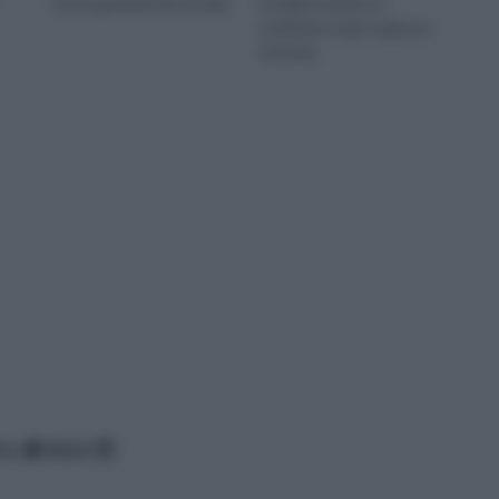
sicura garanzia decennale.
modelli in grado di
soddisfare ogni esigenza
d'arredo.
ico
data