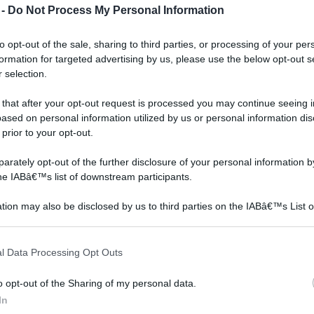
avere riparo dal sole, senza
pensiline si differenziano
 -
Do Not Process My Personal Information
la.
tuttavia rinunciare
per struttura e
ss è
all'illuminazione che da
installazione, materiali e
to opt-out of the sale, sharing to third parties, or processing of your per
o
esso ne deriva.
funzioni.
formation for targeted advertising by us, please use the below opt-out s
e
 selection.
 that after your opt-out request is processed you may continue seeing i
ased on personal information utilized by us or personal information dis
 prior to your opt-out.
rately opt-out of the further disclosure of your personal information by
the IABâ€™s list of downstream participants.
tion may also be disclosed by us to third parties on the IABâ€™s List o
articipants that may further disclose it to other third parties.
 that this website/app uses one or more Google services and may gath
l Data Processing Opt Outs
including but not limited to your visit or usage behaviour. You may click 
 to Google and its third-party tags to use your data for below specifi
o opt-out of the Sharing of my personal data.
ogle consent section.
Pensilina in legno
Tettoie in legno
In