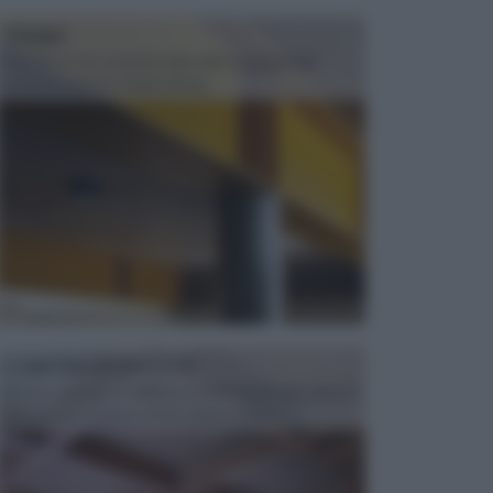
TRAVI
Il fai da te non consiste solo nell' occuparsi del
confezionamento di piccoli og...
CONTROSOFFITTI
Spesso, quando si edifica o si ristruttura una casa, si
opta per la creazione di un controsoffitto. ...