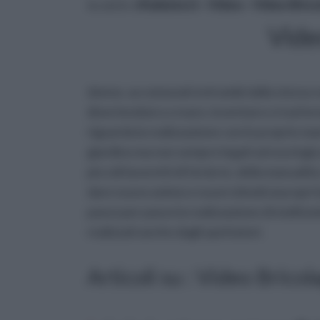
tu sei in :
rifaidate.it
»
Video
»
Video Bric
Vide
donne, accomunati entrambi dalla stessa vo
divertendosi a creare, inventare e trasform
riguarda la realizzazione con le proprie man
giardino ma non sempre legati ad una logica 
piccoli lavoretti di fai da te, della manual
dare nuovo animo e nuovi stimoli ai propri la
passo per passo la realizzazione di moltiss
realizzati anche dagli spettatori.
Articoli su : Video Bricol