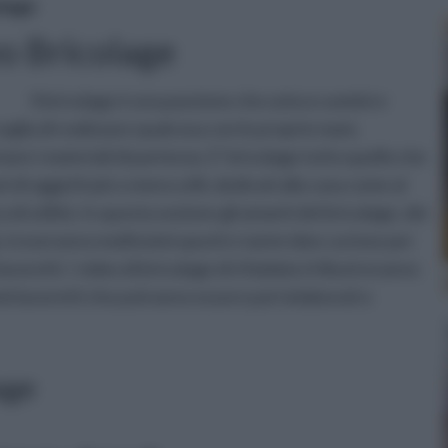
olage
o Bricolage
Il bricolage è una passione che unisce uomini e
glia di realizzare qualcosa con le proprie mani,
are i materiali di partenza. E' bricolage tutto quello che
i di oggetti più o meno utili, dedicati alla casa come al
di utilità. In questa sezione gli amanti del bricolage, dei
ità, troveranno moltissimi spunti e tante idee curiose per
voretti. I video di bricolage di rifaidate.it illustreranno
imi lavoretti che potranno essere poi rielaborati e
age