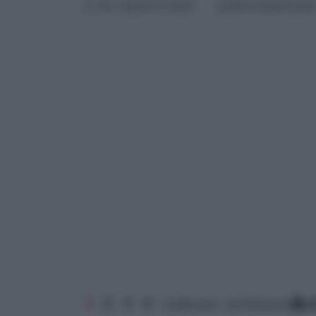
in volo, seguite le sempli
quella di vederlo plana
1
2
3
4
ordina per: pertinenza
a