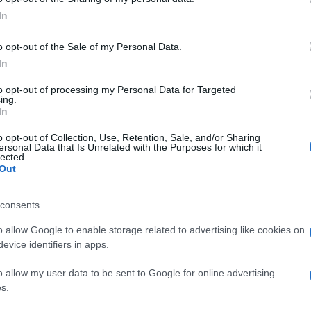
ogle consent section.
In
o opt-out of the Sale of my Personal Data.
In
to opt-out of processing my Personal Data for Targeted
ing.
In
o opt-out of Collection, Use, Retention, Sale, and/or Sharing
he
Arrivati questo punto non
Potete utilizzare la tecnica
ersonal Data that Is Unrelated with the Purposes for which it
a
vi restano molte cose da
del Découpage per creare
lected.
Out
fare per terminare il vostro
eleganti bomboniere per
e
lavoretto. Dovrete i
matrimonio. Al fine di
consents
o allow Google to enable storage related to advertising like cookies on
evice identifiers in apps.
o allow my user data to be sent to Google for online advertising
s.
fferta su Amazon a: 7,99€