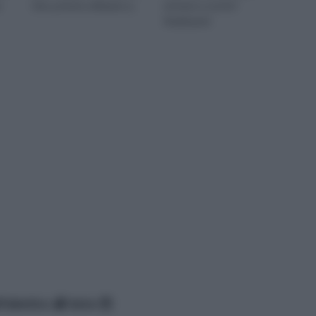
r
fine, potete utilizzare q
entrare e uscire?
Realizzatel
lfabetico
data