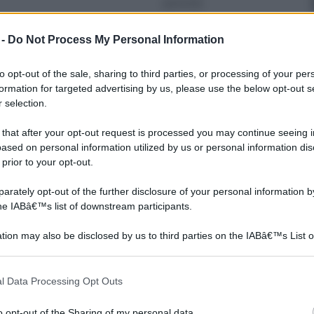
partendo
 -
Do Not Process My Personal Information
to opt-out of the sale, sharing to third parties, or processing of your per
formation for targeted advertising by us, please use the below opt-out s
 selection.
 that after your opt-out request is processed you may continue seeing i
ased on personal information utilized by us or personal information dis
 prior to your opt-out.
rately opt-out of the further disclosure of your personal information by
the IABâ€™s list of downstream participants.
tion may also be disclosed by us to third parties on the IABâ€™s List o
articipants that may further disclose it to other third parties.
 that this website/app uses one or more Google services and may gath
l Data Processing Opt Outs
Come decorare un
Come fare bomboniere
including but not limited to your visit or usage behaviour. You may click 
te
vecchio armadio parte
eleganti per
 to Google and its third-party tags to use your data for below specifi
2
matrimonio tutorial
o opt-out of the Sharing of my personal data.