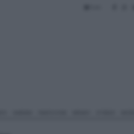
Forum
NTO
GIARDINO
PIANTE E FIORI
IMPIANTI
ATTREZZI
MATERI