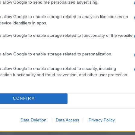
to allow Google to send me personalized advertising.
o allow Google to enable storage related to analytics like cookies on
evice identifiers in apps.
o allow Google to enable storage related to functionality of the website
di
Come fare un
Come fare un
ngo
appendiabiti
cancelletto in legno
tutorial
o allow Google to enable storage related to personalization.
o allow Google to enable storage related to security, including
cation functionality and fraud prevention, and other user protection.
CONFIRM
Uno dei passatempi
Avete una recinzione in
Data Deletion
Data Access
Privacy Policy
zzare
preferiti è quello di creare
giardino e avete bisogno
 è
lavori fai-da-te. A questo
di un cancelletto per