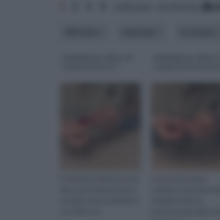
1
2
3
4
ordina per: pertinenza
a
difficoltà
materiale
occasione
Addobbi per albero di
Addobbi per albero 
natale fai da te 2
natale fai da te part
Posizionate all’interno dei
In questa puntata
due cerchi l’imbottitura e
vedremo come decoraz
cuciteli, sul loro perimetro
natalizie fai da te,
con il filo ross
potranno dare alla vos