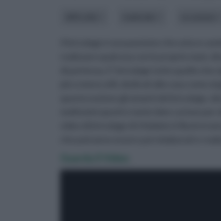
difficoltà
materiale
occasione
Il bricolage è una passione che unisce uom
realizzare qualcosa con le proprie mani, di
di partenza. E' bricolage tutto quello che r
più o meno utili, dedicati alla casa come al 
questa sezione gli amanti del bricolage, dei 
moltissimi spunti e tante idee curiose per d
video di bricolage di rifaidate.it illustrera
che potranno essere poi rielaborati e reali
Guarda il Video