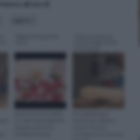
lfabetico
data
oggetto
di
Biglietti di natale fai
Come costruire un
e 1
da te
tavolo in legno fai da
te 1 tutorial
Durante le feste natalizie
Uno degli elementi
ioni
si è soliti inviare bigliettini
d'arredo più utilizzati e
d’auguri, perché non
comuni è il tavolo:
tra
renderli ancora più
costruitene uno voi stessi