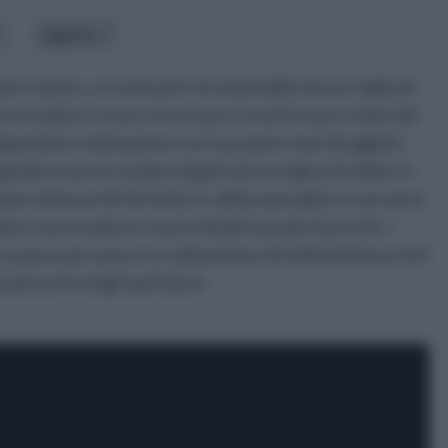
oggetto
ini e donne, accomunati entrambi dalla stessa voglia di
vertendosi a creare, inventare e trasformare i materiali
iguarda la realizzazione con le proprie mani di oggetti
giardino ma non sempre legati ad una logica di utilità. In
piccoli lavoretti di fai da te, della manualità, troveranno
are nuovo animo e nuovi stimoli ai propri lavoretti. I
nno passo per passo la realizzazione di moltissimi lavoretti
zzati anche dagli spettatori.