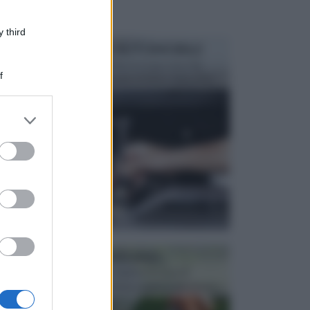
 third
MANUTENZIONE AUTOMOBILE
In tempi come questi, il fai da te è una cosa che
f
aggrada sempre di piu, quando si tratta della prop...
er and store
to grant or
ed purposes
ATTREZZI DA GIARDINO
Picconi, rastrelli e vanghe: Tutti e tre questi
elementi sono indicati per la lavorazione del terren...