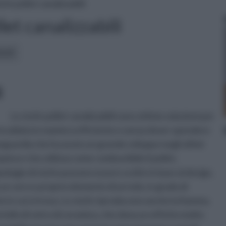
ufe pellet canalizzabili
let canalizzabili
icoli:
i
Le stufe pellet canalizzabili sono ottime soluzioni per
iscaldata in maniera efficiente e senza dover spendere
vanguardia che ha avuto un grande sviluppo negli ultimi
uina e che utilizza come combustibile il pellet,
ologie di stufe possono essere scelte in base al design,
 un vero e proprio elemento di arredo, in grado di
e in cui si trova. Le stufe riproducono anche la fiamma.
rtello di vetro di ceramica, che dona un effetto molto