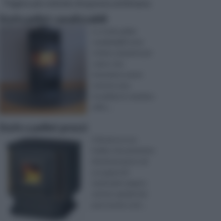
Pagine più visitate di questa settimana
Stufe pellet canalizzabili
Le stufe pellet
canalizzabili sono
ottime soluzioni per
coloro che
intendono avere
tutta la casa
riscaldata in maniera
effici ...
Stufe a pellet prezzi
Il fai da te è un
hobby che permette
di interessarsi e di
occuparsi di
tantissimi campi e
settori, quindi che
può essere scel ...