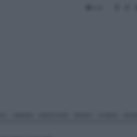
Forum
NTO
GIARDINO
PIANTE E FIORI
IMPIANTI
ATTREZZI
MATERI