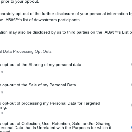
 prior to your opt-out.
rately opt-out of the further disclosure of your personal information by
the IABâ€™s list of downstream participants.
tion may also be disclosed by us to third parties on the IABâ€™s List o
articipants that may further disclose it to other third parties.
 that this website/app uses one or more Google services and may gath
l Data Processing Opt Outs
including but not limited to your visit or usage behaviour. You may click 
 to Google and its third-party tags to use your data for below specifi
o opt-out of the Sharing of my personal data.
ogle consent section.
In
o opt-out of the Sale of my Personal Data.
In
to opt-out of processing my Personal Data for Targeted
ing.
In
o opt-out of Collection, Use, Retention, Sale, and/or Sharing
ersonal Data that Is Unrelated with the Purposes for which it
lected.