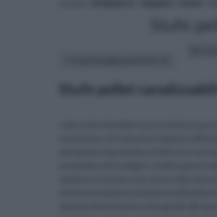
tu sei in :
rifaidate.it
»
Impianti
»
Stufe
» St
Stufe pel
altri art
In questa pagina parleremo di :
Stufe pellet canalizzabil
coloro che intendono avere tutta la casa r
una fortuna. Si tratta di un impianto all'a
anni grazie soprattutto al fatto che non inq
economico ed ecologico. Inoltre queste tip
moderno o classico, per avere nella stanza
inserirsi in maniera armoniosa nell'ambient
Questa viene tenuta a vista grazie allo spo