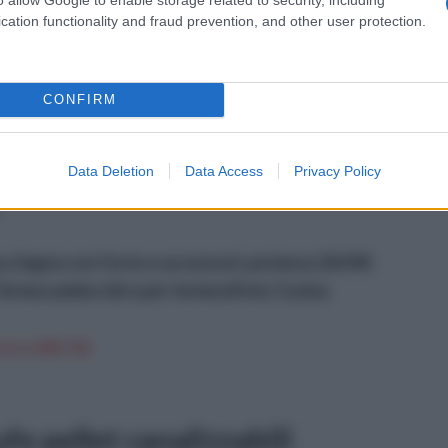
cation functionality and fraud prevention, and other user protection.
le
CONFIRM
ono
Data Deletion
Data Access
Privacy Policy
oce
di
 a legna con forno e accessori, potenza 26 kW,
Termocamino idro per termosifoni, Cucina
on a: 620,71€
e pellet canalizzabili