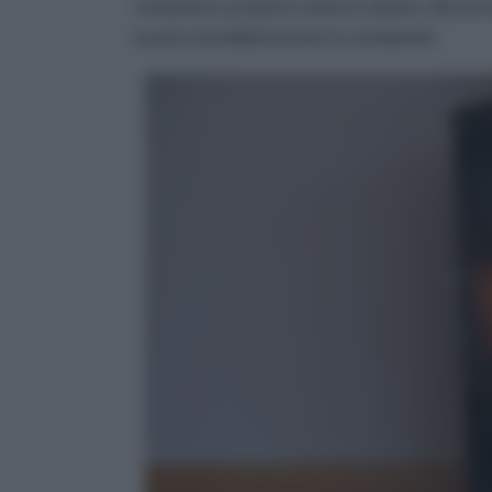
romantico, proprio come il camino. Alcuni 
essere installati anche in condomini.