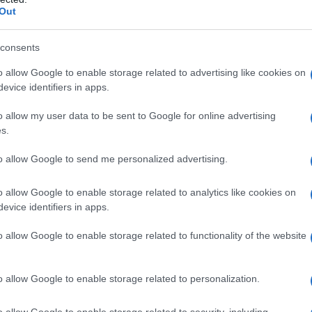
lizzabili riguardano principalmente il fatto che tali
Out
e stanze per mezzo dell'aria. Questa viene spinta
itamente create. Possono riscaldare non solo le stanze
consents
ferenti. In questo caso occorre un dispositivo che abbia
o allow Google to enable storage related to advertising like cookies on
ssa nell'ambiente è salubre poiché non contiene i
evice identifiers in apps.
si può avere una casa riscaldata in maniera omogenea,
o allow my user data to be sent to Google for online advertising
a. Inoltre è consigliabile porre sulla stufa, qualora nel
s.
ore in cui versare un po' d'acqua per umidificare
to allow Google to send me personalized advertising.
crei disturbi alle vie respiratorie.
o allow Google to enable storage related to analytics like cookies on
e
evice identifiers in apps.
o allow Google to enable storage related to functionality of the website
o allow Google to enable storage related to personalization.
o allow Google to enable storage related to security, including