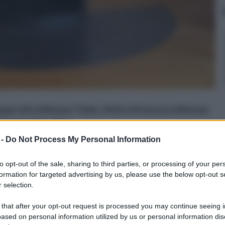
uper Infra Metano Turbo, Stufa Infrarossi a Metano
ade in Italy, Nero
n a: 137,6€
 -
Do Not Process My Personal Information
to opt-out of the sale, sharing to third parties, or processing of your per
formation for targeted advertising by us, please use the below opt-out s
 selection.
fe pellet canalizzabili
 that after your opt-out request is processed you may continue seeing i
ased on personal information utilized by us or personal information dis