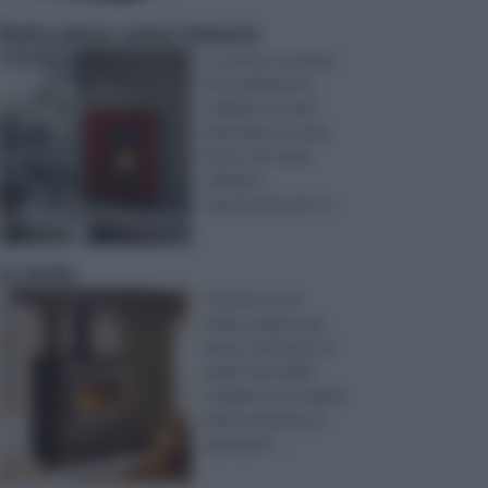
Stufa senza canna fumaria
La stufa è un mezzo
di riscaldamento
realizzato in vario
materiale e in varie
forme che viene
utilizzato
soprattutto per il r ...
La stufa
Il fai da te è un
hobby sempre più
amato, attraverso il
quale è possibile
compiere una varietà
impressionante di
operazioni. ...