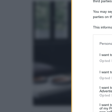
third parties
You may sepa
parties on 
This informa
Downstream P
Please note
Persona
information 
deny consent
I want t
in below Go
Opted 
I want t
Opted 
I want 
Advertis
Opted 
I want t
of my P
was col