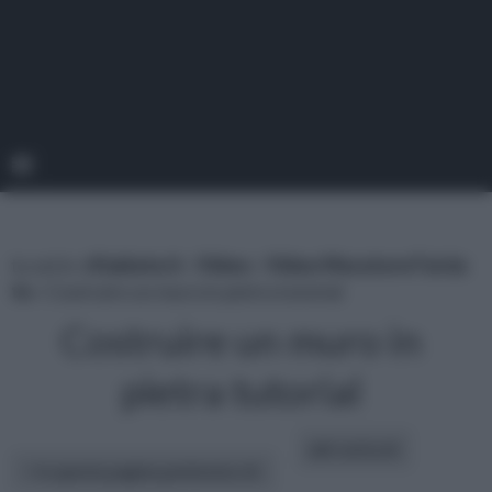
tu sei in :
rifaidate.it
»
Video
»
Video Muratore Fai da
te
» Costruire un muro in pietra tutorial
Costruire un muro in
pietra tutorial
altri articoli:
In questa pagina parleremo di :