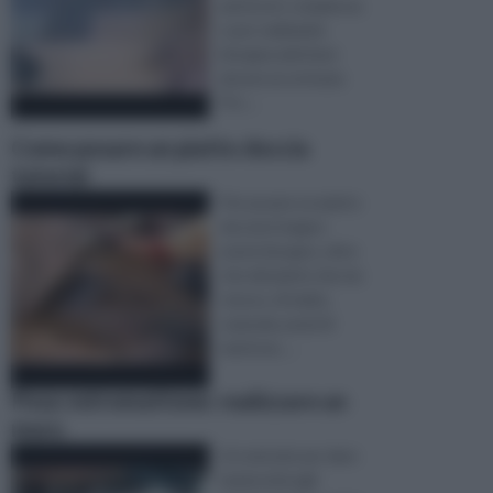
piuttosto complessa
e per realizzarla
bisogna adottare
alcune accortezze.
Pro ...
Come posare un piatto doccia
tutorial
Per posare un piatto
doccia in bagno
avete bisogno, oltre
che del piatto doccia
stesso, di malta,
cazzuola, pezzi di
mattone, ...
Posa vetromattone: realizzare un
muro
Un metodo per dare
luminosità agli