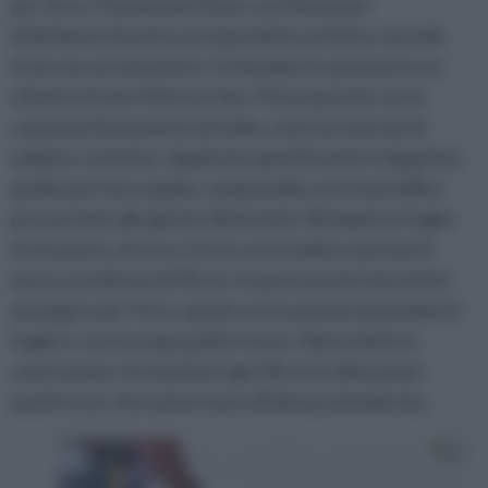
per terra. Posizionate il laser sul chiodo per
individuare il punto corrispondete sul tetto, sia sulla
trave sia sul sottotetto. Inchiodate in quel punto un
chiodo e tirate il filo tra i due. Poi preparate con la
cazzuola il basamento di malta, cioè una miscela di
sabbia e cemento. Applicate quindi le pietre dapprima
quelle per fare angolo, rompendole con il martellino
per portarle alle giuste dimensioni. Riempite le fughe
tra le pietre, di circa 1,5 cm con la malta e portate il
muro a un'altezza di 40 cm. A questo punto lasciatelo
asciugare per 4 ore, quindi con la spatola spazzolate le
fughe e con la scopa pulite il muro. Riprendete la
costruzione, fermandovi ogni 40 cm in altezza per
quattro ore, fino ad arrivare all'altezza desiderata.