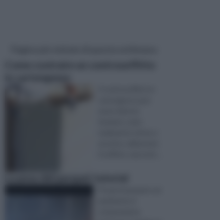
Pagine più visitate di questa settimana
Come costruire un controsoffitto
in cartongesso
Il controsoffitto in
cartongesso può
avere diverse
funzioni, come
isolamento termo e
acustico, abbassare
il soffitto, nascond ...
La posa del parquet tutorial
Posare il parquet sul
pavimento è
un'operazione