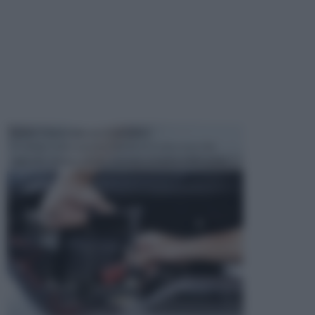
MANUTENZIONE AUTOMOBILE
In tempi come questi, il fai da te è una cosa che
aggrada sempre di piu, quando si tratta della prop...