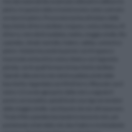
Uno dei materiali decorativi più utilizzati in edilizia è la
pietra. In questo video vi mostreremo come costruire
un muro in pietra. Procuratevi prima di iniziare delle
bacchette di ferro da 8mm, trapano, resina chimica, fil
di ferro, rete elettrosaldata, matita, staggia a bolla, filo
a piombo, chiodi, martello, fodere, sabbia, cemento e
pietre. Iniziate bucando la parete con il trapano e
inserendo nei buchi la resina chimica con l'apposita
pistola, con le quali fermare le bacchette da 8mm.
Quindi collocate la rete elettrosaldata ai lati delle
bacchette, legandola con il fil di ferro. Misurate con il
metro 1,5 cm da ogni parte della rete e segnate il
punto con la matita, quindi tirate una riga servendovi
della staggia a bolla: sarà il punto da non oltrepassare.
Tirate il filo a piombo lasciando in mezzo la rete, poi
posizionate ai lati della rete due fodere e inchiodatele