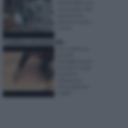
ambienti della vostra
casa e l'utilizzo nelle
pareti del vetro
mattone. In questo
tutorial ...
Cambiare una piastrella
Per sostituire una
piastrella
danneggiata dovete
procurarvi: occhiali
protettivi in
policarbonato,
punta, mazzetta e
scalpell ...