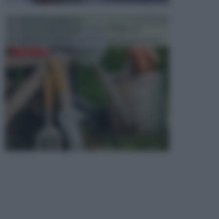
ATTREZZI DA GIARDINO
Picconi, rastrelli e vanghe: Tutti e tre questi
elementi sono indicati per la lavorazione del terren...