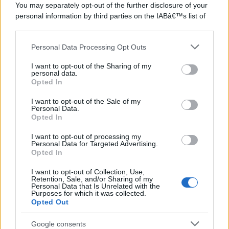
You may separately opt-out of the further disclosure of your
©2026 - rifaidate.it - p.iva 03338800984
Privacy
Pubblicità
personal information by third parties on the IABâ€™s list of
downstream participants.
Personal Data Processing Opt Outs
This information may also be disclosed by us to third parties
on the IABâ€™s List of Downstream Participants that may
I want to opt-out of the Sharing of my
further disclose it to other third parties.
personal data.
Opted In
Please note that this website/app uses one or more Google
services and may gather and store information including but
I want to opt-out of the Sale of my
Personal Data.
not limited to your visit or usage behaviour. You may click to
Opted In
grant or deny consent to Google and its third-party tags to
use your data for below specified purposes in below Google
I want to opt-out of processing my
consent section.
Personal Data for Targeted Advertising.
Opted In
I want to opt-out of Collection, Use,
Retention, Sale, and/or Sharing of my
Personal Data that Is Unrelated with the
Purposes for which it was collected.
Opted Out
Google consents