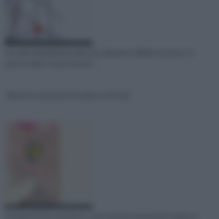
Uno dei materiali decorativi più utilizzati in edilizia è la pietra. In
questo video vi mostreremo c
Rivestire una parete in pietra tutorial
Guarda il nostro tutorial su come rivestire una parete in pietra e