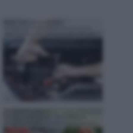
MANUTENZIONE AUTOMOBILE
In tempi come questi, il fai da te è una cosa che
aggrada sempre di piu, quando si tratta della prop...
ATTREZZI DA GIARDINO
Picconi, rastrelli e vanghe: Tutti e tre questi
elementi sono indicati per la lavorazione del terren...