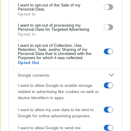
services and may gather and store information including but
I want to opt-out of the Sale of my
Personal Data.
not limited to your visit or usage behaviour. You may click to
Opted In
grant or deny consent to Google and its third-party tags to
use your data for below specified purposes in below Google
I want to opt-out of processing my
consent section.
Personal Data for Targeted Advertising.
Opted In
I want to opt-out of Collection, Use,
Retention, Sale, and/or Sharing of my
Personal Data that Is Unrelated with the
Purposes for which it was collected.
Opted Out
Google consents
I want to allow Google to enable storage
related to advertising like cookies on web or
device identifiers in apps.
I want to allow my user data to be sent to
Google for online advertising purposes.
I want to allow Google to send me