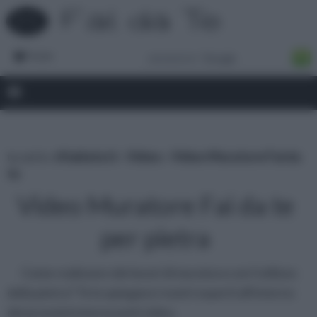
Forum
tu sei in :
rifaidate.it
»
Video
»
Video Muratore Fai da
te
Video Muratore Fai da te
per pietra
Come realizzare dei lavori di muratura con l'utilizzo
della pietra? Te lo spiegano i nostri esperti all'interno
dei prossimi interessanti video.