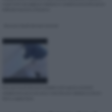
scopri tutti i passaggi per realizzare in completa autonomia questo
bellissimo lavoretto di fai da te
Stuccare i buchi dei muri tutorial
Stuccare i buchi dei muri è semplice ed in questo tutorial ti
spiegheremo passo per passo come fare per realizzare un lavoro
fatto a regola d'arte