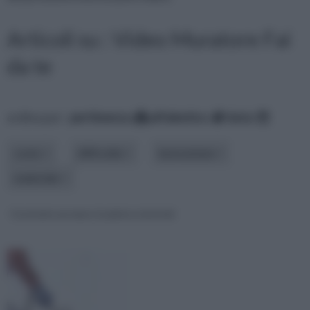
Articoli su : Video Muratore Fai
da te
ordina per:
pertinenza
alfabetico
data
costo
difficoltà
lavorazione
materiale
Costruire un muro in pietra tutorial