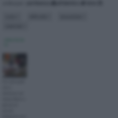
ordina per:
pertinenza
alfabetico
data
costo
difficoltà
lavorazione
materiale
video fai da
te
Per tutti quelli
che si
divertono nel
tempo libero a
giocare al
piccolo
falegname ecco