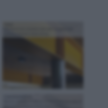
TRAVI
Il fai da te non consiste solo nell' occuparsi del
confezionamento di piccoli og...
CONTROSOFFITTI
Spesso, quando si edifica o si ristruttura una casa, si
opta per la creazione di un controsoffitto. ...