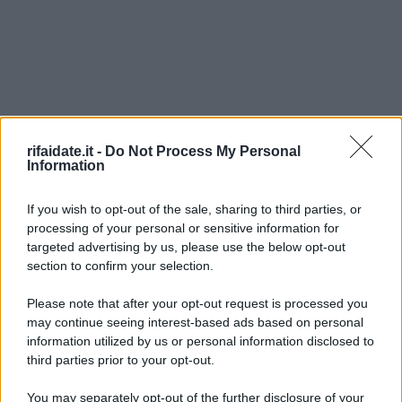
rifaidate.it -
Do Not Process My Personal
Information
If you wish to opt-out of the sale, sharing to third parties, or
processing of your personal or sensitive information for
targeted advertising by us, please use the below opt-out
section to confirm your selection.
Please note that after your opt-out request is processed you
may continue seeing interest-based ads based on personal
information utilized by us or personal information disclosed to
third parties prior to your opt-out.
You may separately opt-out of the further disclosure of your