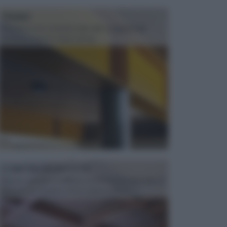
TRAVI
Il fai da te non consiste solo nell' occuparsi del
confezionamento di piccoli og...
CONTROSOFFITTI
Spesso, quando si edifica o si ristruttura una casa, si
opta per la creazione di un controsoffitto. ...