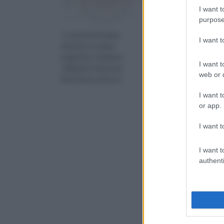
I want t
purpose
I concetti di campo
I canali dell’aria sono gl
I want 
elettrico e campo
split canalizzati cioè
magnetico vengono
elementi che appaion
I want t
utilizzati in fisica per
come una sorta di
web or d
descrivere tutta un
prolungam
I want t
or app.
I want t
I want t
authenti