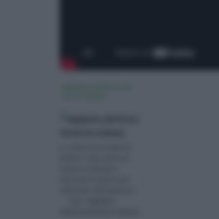
impianto elettrico fai
da te schema
Lo schema di un impianto
elettrico rappresenta da
sempre un elemento
abbastanza interessante
nell'ambito dell'organizzaz
visita :
impianto
elettrico fai da te schema