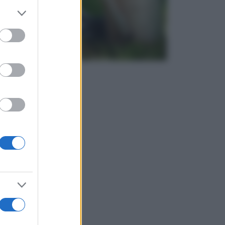
er and store
to grant or
ed purposes