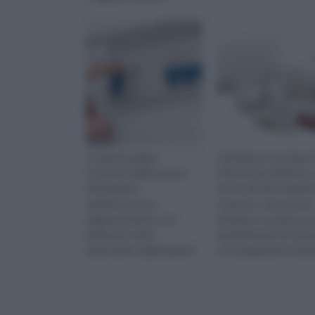
In questa pagina
Il deviatore è un tipo d
troverete delle preziosi
interruttore elettrico,
informazioni
invece di interrompere
sull'interruttore
corrente, consente di
magnetotermico. Un
deviarla su un altro pu
elemento molto
permettendo l'accens
importante degli impianti
e lo spegnimento da p
elettrici.
zone.