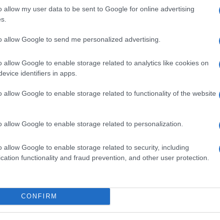
o allow my user data to be sent to Google for online advertising
s.
i
Esistono diverse tipologie
Un cavo elettrico per
to allow Google to send me personalized advertising.
di cavo elettrico, che
esterno ha bisogno di un
o
differiscono tra di loro per
perfetto isolamento
o allow Google to enable storage related to analytics like cookies on
dimensioni e per materiale.
rispetto a quello interno
evice identifiers in apps.
poiché è soggetto
all'azione degli agenti
o allow Google to enable storage related to functionality of the website
atmosferici.
o allow Google to enable storage related to personalization.
o allow Google to enable storage related to security, including
cation functionality and fraud prevention, and other user protection.
CONFIRM