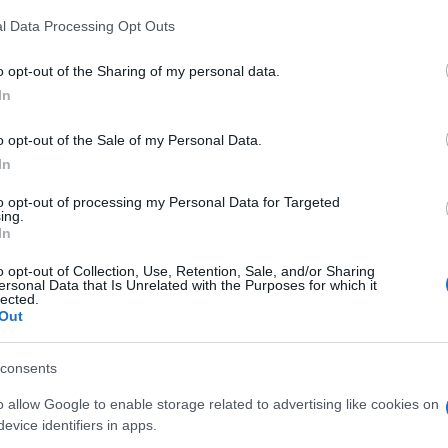
 that this website/app uses one or more Google services and may gath
l Data Processing Opt Outs
including but not limited to your visit or usage behaviour. You may click 
 to Google and its third-party tags to use your data for below specifi
e il
La dichiarazione di
Se è vero che un ladro se
o opt-out of the Sharing of my personal data.
ogle consent section.
co è
conformità impianto
vuole ottenere uno scopo,
In
re
elettrico è un documento
ci riesce nella maggior
molto importante che va
parte dei casi, è anche
o opt-out of the Sale of my Personal Data.
.
prodotto e tenuto per
In
poter rendere agibile una
casa, visto che certifica la
to opt-out of processing my Personal Data for Targeted
ing.
corretta realizzazione
In
dell'impian
Cavo elettrico
Cavo elettrico per
o opt-out of Collection, Use, Retention, Sale, and/or Sharing
ersonal Data that Is Unrelated with the Purposes for which it
esterno
lected.
Out
consents
o allow Google to enable storage related to advertising like cookies on
evice identifiers in apps.