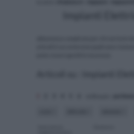
tu sei in :
rifaidate.it
»
Impianti
»
Impianti E
Impianti Elettri
abbastanza complicata per chi non ha le do
articoli ti racconteremo quali sono i siste
poter essere gestiti in sicurezza.
Articoli su : Impianti Elet
1
2
3
4
5
6
ordina per:
pertine
costo
difficoltà
elemento
Interruttore
Deviatore
magnetotermico