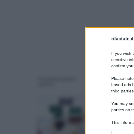
rifaidate.it
If you wish 
sensitive in
confirm your
Please note
Preventivi impianti
Costo impianto
elettrici
elettrico
based ads b
third parties
You may sepa
parties on 
This informa
Downstream P