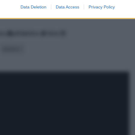
Data Deletion
Data Access
Privacy Policy
nza
alfabetico
data
tecnica