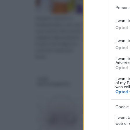
Please note
Persona
information 
deny consent
L'impianto elettrico è
Sapere quale può esser
I want t
in below Go
fondamentale in una casa
costo impianto elettri
Opted 
e per questo deve essere
fondamentale per ave
realizzato alla perfezione.
un'idea del budget
I want t
Scopri a chi rivolgersi e i
necessario per il lavoro
Opted 
costi che comporta il
Vediamo insieme quali
lavoro
sono gli aspetti da
I want 
Advertis
considerare.
Opted 
campi
canali aria
I want t
of my P
elettromagnetici
was col
Opted 
Google 
I want t
web or d