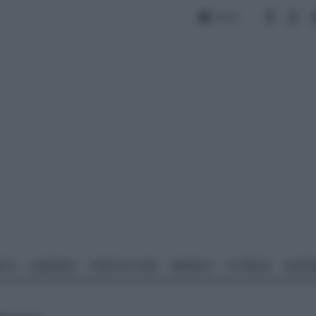
Forum
NTO
GIARDINO
PIANTE E FIORI
IMPIANTI
ATTREZZI
MATERI