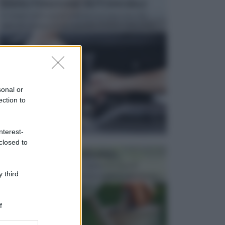
MANUTENZIONE AUTOMOBILE
In tempi come questi, il fai da te è una cosa che
aggrada sempre di piu, quando si tratta della prop...
sonal or
ection to
nterest-
closed to
ATTREZZI DA GIARDINO
Picconi, rastrelli e vanghe: Tutti e tre questi
 third
elementi sono indicati per la lavorazione del terren...
f