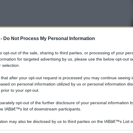
 -
Do Not Process My Personal Information
to opt-out of the sale, sharing to third parties, or processing of your per
formation for targeted advertising by us, please use the below opt-out s
 selection.
 that after your opt-out request is processed you may continue seeing i
Dichiarazione di
allarmi senza fili
conformità impianto
ased on personal information utilized by us or personal information dis
elettrico
 prior to your opt-out.
rately opt-out of the further disclosure of your personal information by
the IABâ€™s list of downstream participants.
tion may also be disclosed by us to third parties on the IABâ€™s List o
articipants that may further disclose it to other third parties.