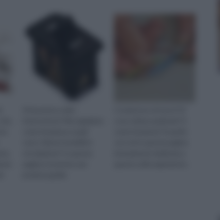
i
Si fa presto a dire
Conduttore di terra? Di
 che,
interruttore! Ma sappiamo
cosa stiamo parlando? E
 la
come funziona e quali
come funziona? Scoprilo
sono i diversi modelli in
con noi in questa pagina
nto,
circolazione? In questa
interamente dedicata a
ione
pagina troverete una
questo utile argomento.
iù
preziosa guida
sull'argomento.