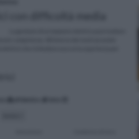
lettrici
ci con difficoltà media
La gestione di un impianto elettrico può risultare
vute competenze. All'interno dei nostri prossimi
mi elettrici che richiedono una certa esperienza per
trici
nza
alfabetico
data
tecnica
Interruttore
Conduttore di terra