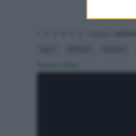
1
2
3
4
5
6
ordina per:
pertine
costo
difficoltà
elemento
Guarda il Video