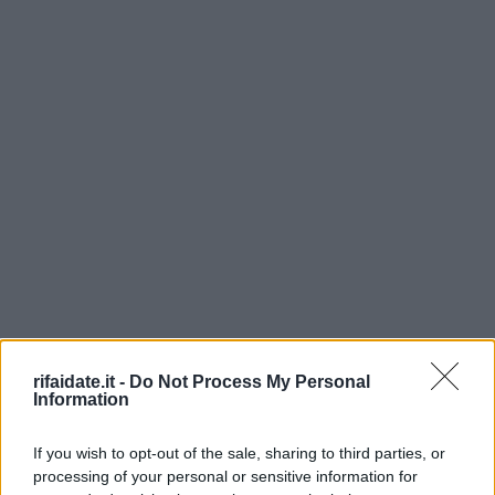
rifaidate.it -
Do Not Process My Personal
Information
If you wish to opt-out of the sale, sharing to third parties, or
processing of your personal or sensitive information for