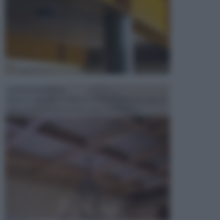
CONTROSOFFITTI
Spesso, quando si edifica o si ristruttura una casa, si
opta per la creazione di un controsoffitto. ...