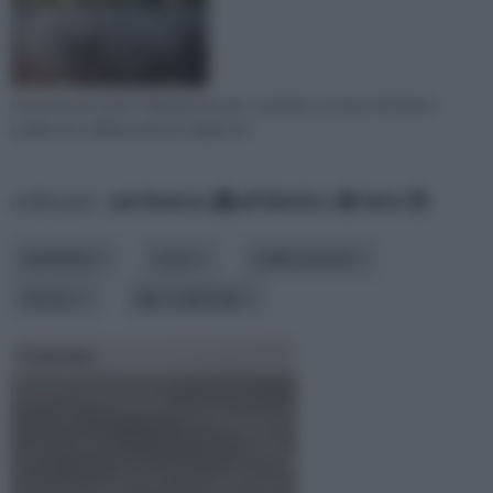
Una tecnica usata solitamente per costruire un muro di cinta è
quella che utilizza mattoni legati da
ordina per:
pertinenza
alfabetico
data
ambiente
costo
realizzazione
tecnica
tipo materiale
Cemento