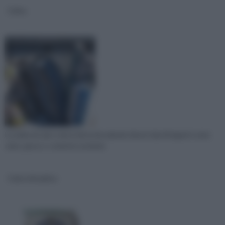
Calce
La malta di calce viene fatta miscelando diversi tipi di leganti come
calce, gesso o cemento assieme
Calce idraulica