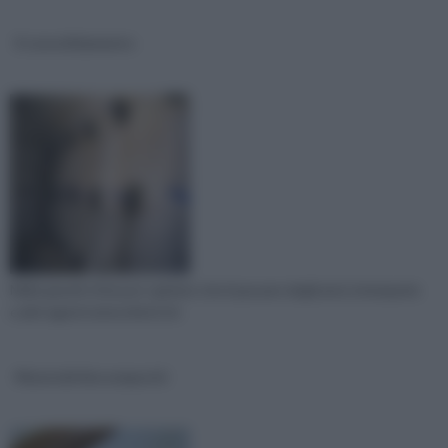
Il consolidamento
Nelle grandi città può capitare che il passare degli anni, intemperie
e altri agenti atmosferici int
Materiali biocompositi