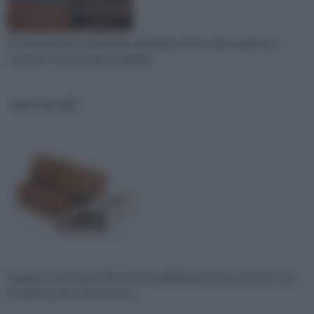
Per materiale di costruzione si intende ciò che viene usato per
costruire. Si può trattare di abitaz
Materiali edili
Quando ci si occupa di fai da te inevitabilmente si ha a che fare con
le materie prime, ovvero non c