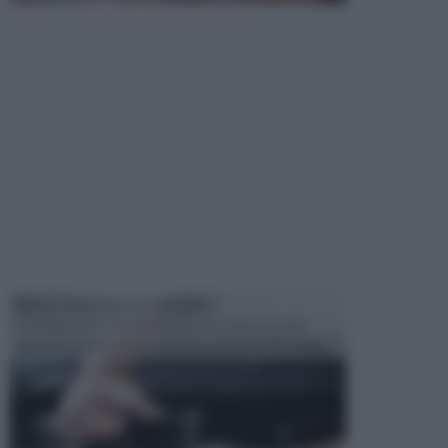
MANUTENZIONE AUTOMOBILE
In tempi come questi, il fai da te è una cosa che
aggrada sempre di piu, quando si tratta della prop...