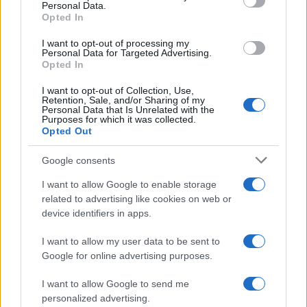
Personal Data.
not limited to your visit or usage behaviour. You may click to
Opted In
grant or deny consent to Google and its third-party tags to
use your data for below specified purposes in below Google
I want to opt-out of processing my
consent section.
Personal Data for Targeted Advertising.
Opted In
I want to opt-out of Collection, Use,
Retention, Sale, and/or Sharing of my
Personal Data that Is Unrelated with the
Purposes for which it was collected.
Opted Out
©2026 - rifaidate.it - p.iva 03338800984
Privacy
Pubblicità
Google consents
I want to allow Google to enable storage
related to advertising like cookies on web or
device identifiers in apps.
I want to allow my user data to be sent to
Google for online advertising purposes.
I want to allow Google to send me
personalized advertising.