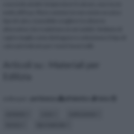
cuocendo ad alte temperature il calcare, una roccia
molto diffusa. Ma in commercio non esiste un unico
tipo di calce, è possibile scegliere tra diverse
alternative che si adattano ai vari ambiti. Vediamo di
capire meglio come distinguere e selezionare il tipo di
calce più indicato per i nostri lavori edili.
Articoli su : Materiali per
Edilizia
ordina per:
pertinenza
alfabetico
data
ambiente
costo
realizzazione
tecnica
tipo materiale