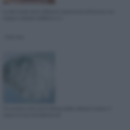
La calce rasata viene utilizzata in quei processi di intonaco che
vengono chiamati stabilitura. Lo s
Calce viva
Per produrre calce viva è indispensabile utilizzare il calcare. Il
calcare si trova naturalmente all