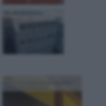
Blocchi calcestruzzo
TRAVI
Il fai da te non consiste solo nell' occuparsi del
confezionamento di piccoli og...