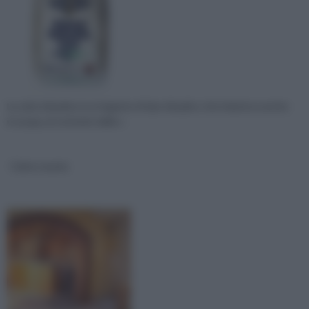
La calce idraulica è un legante di tipo idraulico che indurisce anche
in acqua, al contrario delle c
Calce rasata