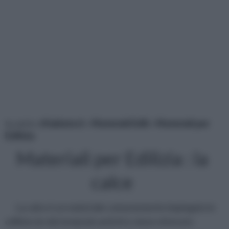
tu sei in :
rifaidate.it
»
Materiali Edili
»
Materiali per
Edilizia
Materiali per Edilizia : la
calce
La calce è un materiale comunemente impiegato in
edilizia sin dai tempi più antichi e viene ottenuto