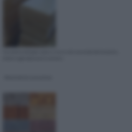
Il prodotto biologico piace e non è solo una moda del momento,
infatti negli ultimi anni è entrato i
Materiali di costruzione