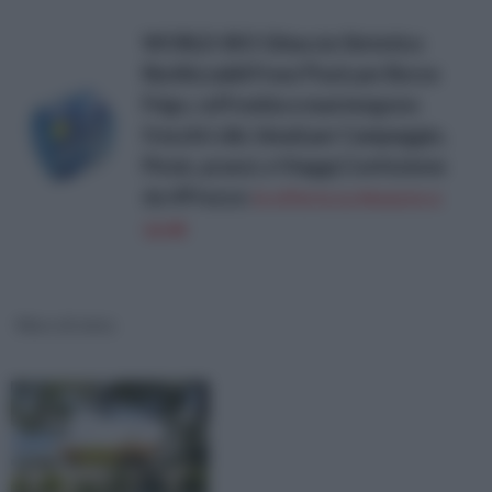
WORLD-BIO Ghiaccio Sintetico
Riutilizzabili Freez'Pack per Borse
Frigo, raffredda e mantengono
freschi i cibi, Ideali per Campeggio,
Picnic, pranzi, e Viaggi,Confezione
da 4
Prezzo:
in offerta su Amazon a:
16,9€
Muro di cinta