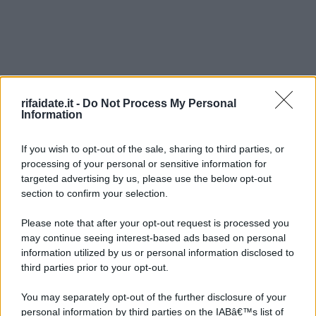
rifaidate.it -
Do Not Process My Personal
Information
If you wish to opt-out of the sale, sharing to third parties, or
processing of your personal or sensitive information for
targeted advertising by us, please use the below opt-out
section to confirm your selection.
Please note that after your opt-out request is processed you
may continue seeing interest-based ads based on personal
information utilized by us or personal information disclosed to
third parties prior to your opt-out.
You may separately opt-out of the further disclosure of your
personal information by third parties on the IABâ€™s list of