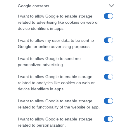
Google consents
I want to allow Google to enable storage
related to advertising like cookies on web or
device identifiers in apps.
I want to allow my user data to be sent to
Google for online advertising purposes.
I want to allow Google to send me
personalized advertising.
I want to allow Google to enable storage
related to analytics like cookies on web or
device identifiers in apps.
I want to allow Google to enable storage
related to functionality of the website or app.
I want to allow Google to enable storage
related to personalization.