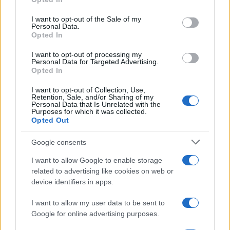
Please note that this website/app uses one or more Google
services and may gather and store information including but
I want to opt-out of the Sale of my
Personal Data.
not limited to your visit or usage behaviour. You may click to
Opted In
grant or deny consent to Google and its third-party tags to
use your data for below specified purposes in below Google
I want to opt-out of processing my
consent section.
Personal Data for Targeted Advertising.
Opted In
I want to opt-out of Collection, Use,
Retention, Sale, and/or Sharing of my
Personal Data that Is Unrelated with the
Purposes for which it was collected.
Opted Out
©2026 - rifaidate.it - p.iva 03338800984
Privacy
Pubblicità
Google consents
I want to allow Google to enable storage
related to advertising like cookies on web or
device identifiers in apps.
I want to allow my user data to be sent to
Google for online advertising purposes.