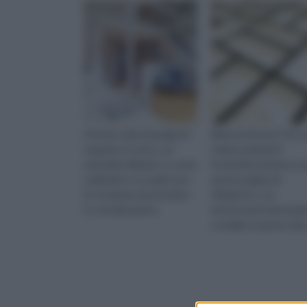
Articolo sulle tipologie di
Mattoni di vetro? Di c
soppalco in vetro, sui
stiamo parlando?
materiali utilizzati, su come
Scopritelo insieme a no
realizzarlo e su quali sono
questa pagina di
le normative da prendere
rifaidate.it, con
in considerazione.
interessanti informazi
consigli su questo tipo
mattoni.