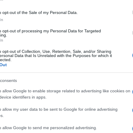
ente
I morsetti per il vetro in
Il vetro autopulente
o opt-out of the Sale of my Personal Data.
o ad
genere vengono realizzati
potrebbe rappresentare,
In
quasi sempre in acciaio
come si suole dire in
ente
inox ludo o satinato,
occasioni del genere, una
to opt-out of processing my Personal Data for Targeted
ing.
vera e
In
o opt-out of Collection, Use, Retention, Sale, and/or Sharing
ersonal Data that Is Unrelated with the Purposes for which it
lected.
Out
o 120 x 65 cm Vetro temperato Trasparente ESG
Te' Protezione Pavimento per Stufa a Legna
Prezzo:
consents
99€
o allow Google to enable storage related to advertising like cookies on
evice identifiers in apps.
o allow my user data to be sent to Google for online advertising
Pannelli vetroresina
Parapetti in vetro
s.
to allow Google to send me personalized advertising.