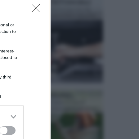
MANUTENZIONE AUTOMOBILE
In tempi come questi, il fai da te è una cosa che
aggrada sempre di piu, quando si tratta della prop...
sonal or
ection to
nterest-
closed to
 third
ATTREZZI DA GIARDINO
f
Picconi, rastrelli e vanghe: Tutti e tre questi
elementi sono indicati per la lavorazione del terren...
er and store
to grant or
ed purposes