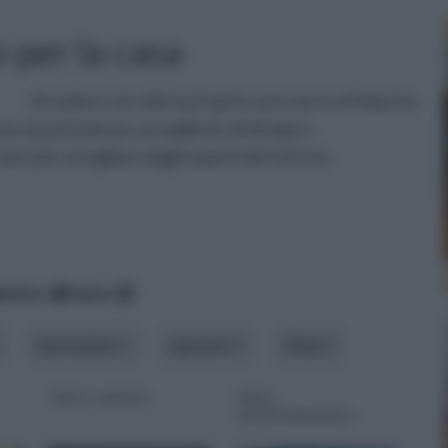
 per la casa
Arredare con stile la propria casa non è un'impresa
are spazi luminosi, accoglienti, di design e
sciati consigliare dagli esperti del settore.
betico
data
lavorazione
spessore
Tema
Vetro satinato
Vetro
antisfondamento