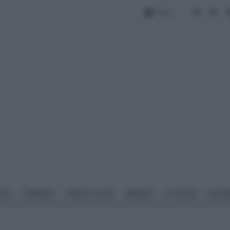
Forum
NTO
GIARDINO
PIANTE E FIORI
IMPIANTI
ATTREZZI
MATERI