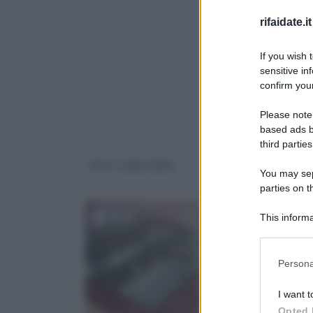
rifaidate.it
If you wish 
sensitive in
confirm your
Please note
based ads b
third parties
Vetro calpestabile
vetri decorati per
You may sepa
porte
parties on 
This informa
Downstream P
Please note
Persona
information 
deny consent
I want t
in below Go
Opted 