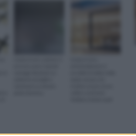
osa
Grazie al vetro satinato si
Grazie al vetro
possono avere 2 grandi
antisfondamento è
i, in
vantaggi: illuminare un
possibile installare delle
ambiente al meglio e
ampie vetrate che
mantenere un elevato
risultino essere sicure,
oni e
grado di privacy.
solide e resistenti.
 di
Vediamo insieme quali
sono le caratteristiche di
questi vetri.