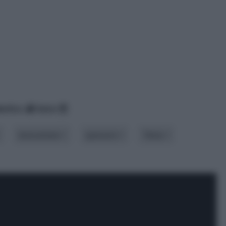
betico
data
lavorazione
spessore
Tema