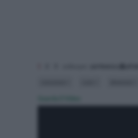
1
2
3
ordina per:
pertinenza
alfa
colorazione
costo
dimensioni
Guarda il Video