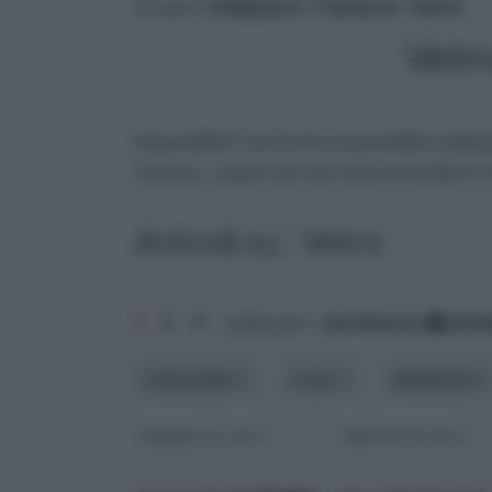
tu sei in :
rifaidate.it
»
Fai da te
»
Vetro
Vetro
impossibile! Con il vetro è possibile realizz
charme...scopri con noi come procedere e la
Articoli su : Vetro
1
2
3
ordina per:
pertinenza
alfa
colorazione
costo
dimensioni
Soppalco in vetro
Mattoni di vetro