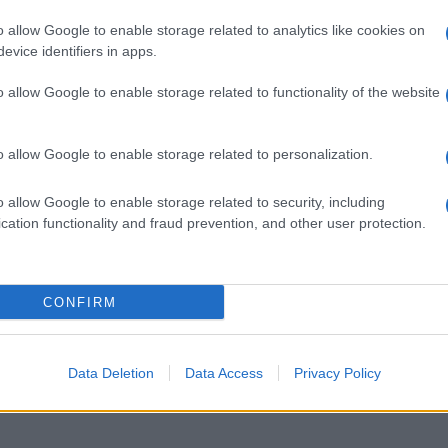
o allow Google to enable storage related to analytics like cookies on
evice identifiers in apps.
o allow Google to enable storage related to functionality of the website
o allow Google to enable storage related to personalization.
 i
Nota sin dagli anni '50 per
Molteplici sono le
no
la facilità di lavorazione e la
caratteristiche che i
o allow Google to enable storage related to security, including
o
grande resistenza agli
parapetti in vetro devono
cation functionality and fraud prevention, and other user protection.
o p
agenti atmosferic
avere per poter garantire
la prot
CONFIRM
Data Deletion
Data Access
Privacy Policy