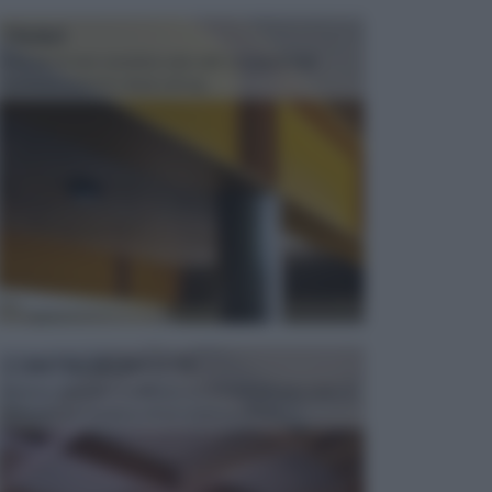
TRAVI
Il fai da te non consiste solo nell' occuparsi del
confezionamento di piccoli og...
CONTROSOFFITTI
Spesso, quando si edifica o si ristruttura una casa, si
opta per la creazione di un controsoffitto. ...