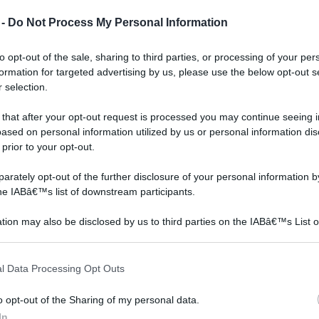
 -
Do Not Process My Personal Information
to opt-out of the sale, sharing to third parties, or processing of your per
formation for targeted advertising by us, please use the below opt-out s
 selection.
 that after your opt-out request is processed you may continue seeing i
ased on personal information utilized by us or personal information dis
 prior to your opt-out.
Morsetti per vetro
vetro autopulente
rately opt-out of the further disclosure of your personal information by
the IABâ€™s list of downstream participants.
tion may also be disclosed by us to third parties on the IABâ€™s List o
articipants that may further disclose it to other third parties.
 that this website/app uses one or more Google services and may gath
l Data Processing Opt Outs
including but not limited to your visit or usage behaviour. You may click 
 to Google and its third-party tags to use your data for below specifi
o opt-out of the Sharing of my personal data.
ogle consent section.
In