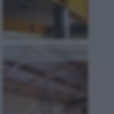
CONTROSOFFITTI
Spesso, quando si edifica o si ristruttura una casa, si
opta per la creazione di un controsoffitto. ...