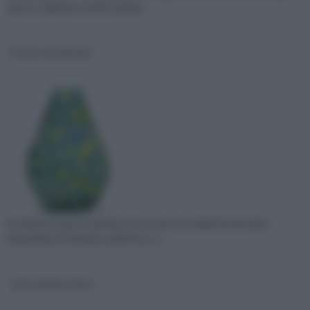
spesso, abbiamo sentito parlare
Il vetro di murano
Fu infatti in questo periodo che un decreto della Serenissima
Repubblica di Venezia stabilì che, a c
Lavorazione vetro