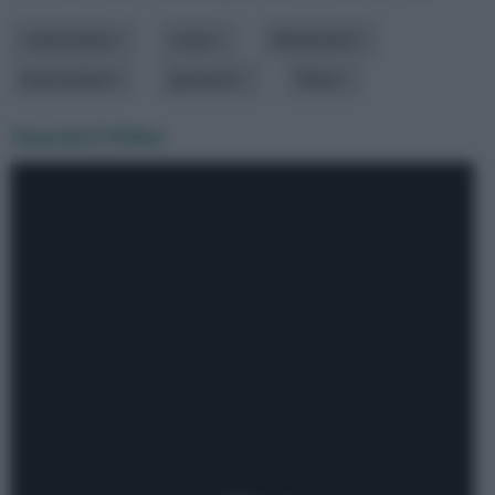
colorazione
costo
dimensioni
lavorazione
spessore
Tema
Guarda il Video