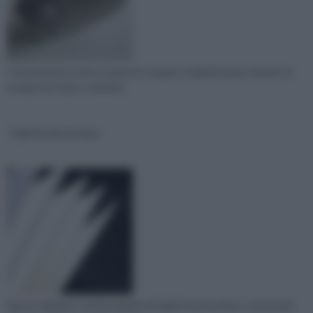
I morsetti per il vetro in genere vengono realizzati quasi sempre in
acciaio inox ludo o satinato,
fogli di vetroresina
Spesso abbiamo sentito parlare di fogli di vetroresina e, ancora più