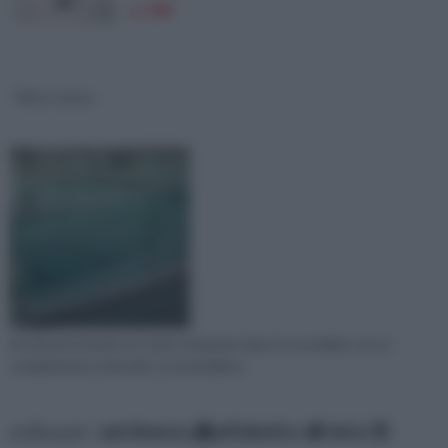
a: 39€
Vetro curvo
Se dovete inserire un vetro di questo tipo in un mobile o in un
complemento d'arredo, è essenziale p
ordina per:
pertinenza
alfabetico
data