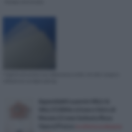
Stampo vetroresina
I fogli di vetroresina sono abbastanza sottili, e di solito vengono
utilizzati per avvolgere gli ang
Appendiabiti a parete VALLI &
VALLI E1004 in ottone e Vetro di
Murano (Cromo Satinato/Rosa
Opaco)
Prezzo:
in offerta su Amazon