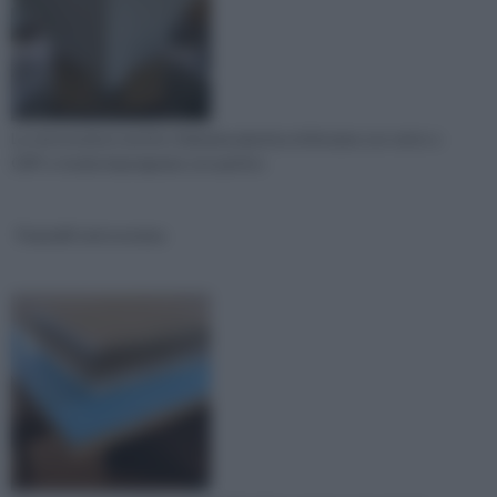
La vetroresina è anche chiamata plastica rinforzata con vetro o
GRP e risulta impregnata con partico
Pannelli vetroresina