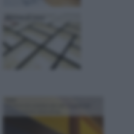
Mattoni di vetro
TRAVI
Il fai da te non consiste solo nell' occuparsi del
confezionamento di piccoli og...