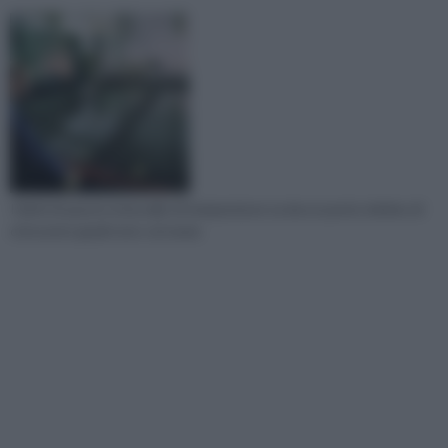
I limiti di questo intervallo di temperature va da un punto minimo di
ottocento gradi noto col nome