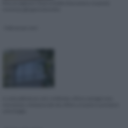
Nota sin dagli anni '50 per la facilità di lavorazione e la grande
resistenza agli agenti atmosferic
Pellicole per vetri
Le varie pellicole per vetri, sottilissime, offrono vantaggi come:
riservatezza, schematura dal sole, effetto oscurante e protezione
antischeggia.