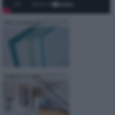
Vetro stratificato
Soppalco in vetro