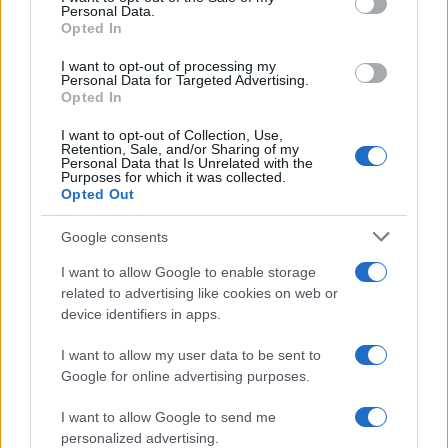
Personal Data.
not limited to your visit or usage behaviour. You may click to
Opted In
grant or deny consent to Google and its third-party tags to
use your data for below specified purposes in below Google
I want to opt-out of processing my
consent section.
Personal Data for Targeted Advertising.
Opted In
I want to opt-out of Collection, Use,
Retention, Sale, and/or Sharing of my
Personal Data that Is Unrelated with the
Purposes for which it was collected.
Opted Out
©2026 - rifaidate.it - p.iva 03338800984
Privacy
Pubblicità
Google consents
I want to allow Google to enable storage
related to advertising like cookies on web or
device identifiers in apps.
I want to allow my user data to be sent to
Google for online advertising purposes.
I want to allow Google to send me
personalized advertising.