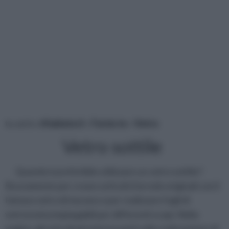
tu sei in :
rifaidate.it
»
Fai da te
»
Vetro
Vetro sottile
Quando è preferibile utilizzare un vetro sottile?
Sicuramente per creare articoli d’arredo originali con il
famoso vetro di murano o per realizzare fogli di
vetroresina impiegabili per differenti scopi. Nella
pagina, gli articoli più interessanti sulla realizzazione di