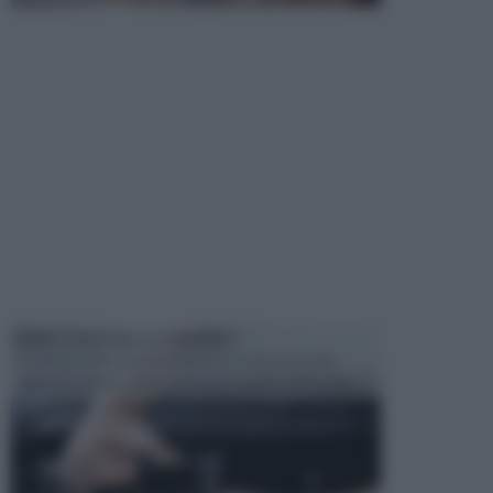
MANUTENZIONE AUTOMOBILE
In tempi come questi, il fai da te è una cosa che
aggrada sempre di piu, quando si tratta della prop...