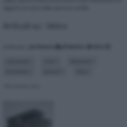
oggetti con vetro dallo spessore sottile.
Articoli su : Vetro
ordina per:
pertinenza
alfabetico
data
colorazione
costo
dimensioni
lavorazione
spessore
Tema
Morsetti per vetro