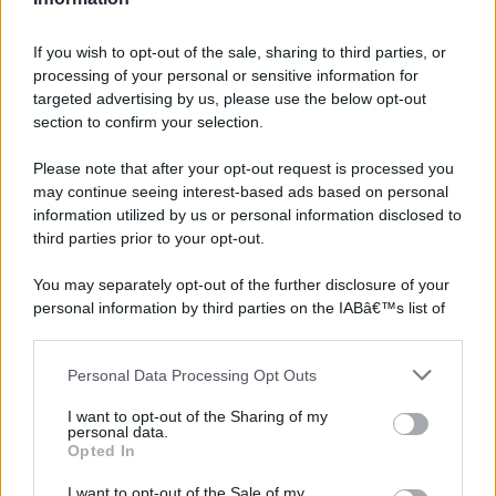
If you wish to opt-out of the sale, sharing to third parties, or
processing of your personal or sensitive information for
targeted advertising by us, please use the below opt-out
section to confirm your selection.
Please note that after your opt-out request is processed you
may continue seeing interest-based ads based on personal
information utilized by us or personal information disclosed to
third parties prior to your opt-out.
You may separately opt-out of the further disclosure of your
personal information by third parties on the IABâ€™s list of
downstream participants.
Personal Data Processing Opt Outs
This information may also be disclosed by us to third parties
on the IABâ€™s List of Downstream Participants that may
I want to opt-out of the Sharing of my
further disclose it to other third parties.
personal data.
Opted In
Please note that this website/app uses one or more Google
services and may gather and store information including but
I want to opt-out of the Sale of my