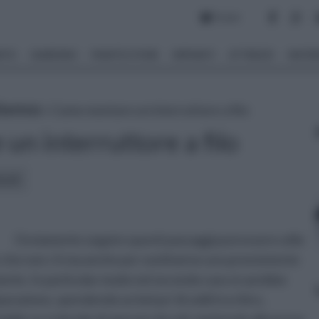
Forum
NTO
GIARDINO
PIANTE E FIORI
IMPIANTI
ATTREZZI
MATERI
lettrici
» Come montare un interruttore a filo
n interruttore a filo
icoli:
Ovviamente seguire questi passaggi può essere utile
e che non c'è ma anche per sostituirne uno preesistente
nte. In particolar modo nel secondo caso si sarebbe
parazione, spendendo un bel po' di soldi tra ritiro,