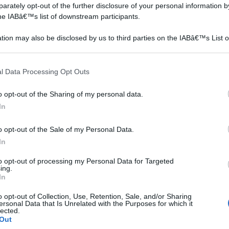
rà essere fatto passare attraverso il suo spazio
rately opt-out of the further disclosure of your personal information by
the IABâ€™s list of downstream participants.
interruttore stesso. Quello marrone, che rappresenta la
ezionato, così come in precedenza, dunque spellato in
tion may also be disclosed by us to third parties on the IABâ€™s List o
vi dal suo involucro. I cavi in questione dovranno infine
articipants that may further disclose it to other third parties.
n modo che restino uniti e possano ben aderire alla
 that this website/app uses one or more Google services and may gath
l Data Processing Opt Outs
be capitare di trovare insieme ai due cavi sopra citati
including but not limited to your visit or usage behaviour. You may click 
 to Google and its third-party tags to use your data for below specifi
 verde. Questo è il cavo della messa a terra, che non
o opt-out of the Sharing of my personal data.
ogle consent section.
e quello blu, ma, a differenza di questo, dovrà essere
In
dell'interruttore.
o opt-out of the Sale of my Personal Data.
In
to opt-out of processing my Personal Data for Targeted
ing.
rendendo un cacciavite adatto e svitando le viti poste
In
re interamente. Una volta aperta vedremo al suo interno
o opt-out of Collection, Use, Retention, Sale, and/or Sharing
ti dell'interruttore. Al di sopra di questi ci sono delle
ersonal Data that Is Unrelated with the Purposes for which it
lected.
anno inseriti dei fili elettrici.
Out