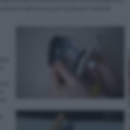
abile se si decide di operare da soli, mettendo alla prova
soltanto i soldi necessari per acquistare i materiali
o per
sa
a di
un
nte
he