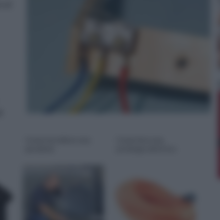
 al
i
Come installare una
Come fare una
parabola
prolunga elettrica