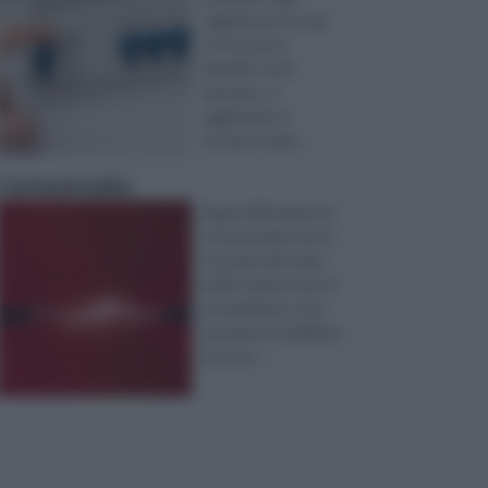
oggetti per la casa
ce ne sono a
bizzeffe: tutti
lavorano, si
aggiornano e
cercano semp ...
Cortocircuito
Saper affrontare un
cortocircuito non è
cosa da tutti, anzi,
molto spesso non si
sa nemmeno cosa
sia questo problema,
da cosa ...