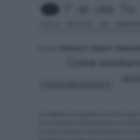
FAI DA TE
PARETI SOLAI
CASA
ARREDAME
tu sei in :
rifaidate.it
»
Impianti
»
Impianti E
Come montare u
altri art
In questa pagina parleremo di :
non soltanto per installare un interruttor
che ormai smesso di funzionare correttame
costretti a spedire l'elettrodomestico in ri