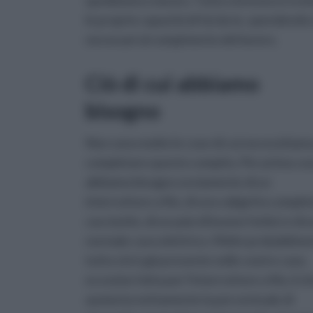
spedizione e lavoro. Tutto ciò invece è evit
le proprie capacità di fai da te, spendendo 
necessari al compimento del lavoro.
Ciò di cui abbiamo
bisogno
Non sono molte le cose di cui necessitiam
completare questo compito, Per prima co
abbiamo bisogno ovviamente di un
interruttore a filo, di una valigetta complet
cacciavite, di un paio di buone forbici e di 
normale cavo elettrico. Molto probabilme
tutto ciò è già presente nelle vostre case,
eccezion fatta per l'interruttore a filo, il c
aumenta nettamente la percentuale di