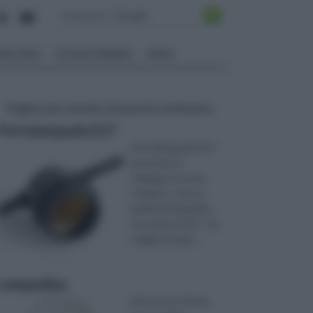
ALI EDILI
ECOSOSTENIBILE
VIDEO
Pagine più visitate di questa settimana
Portalampada E27
Il portalampada E27
permette di
collegare in modo
semplice e sicuro
qualsiasi lampadina
con attacco E27. Tra
i migliori model ...
Lampadine
Attraverso il fai da