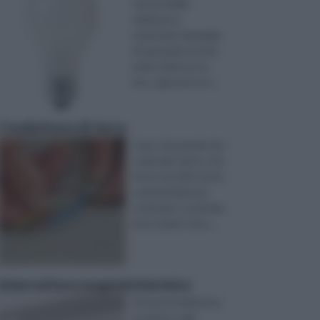
teè possibile
dedicarsi a
tantissime tipologie
di operazioni anche
molto diverse tra
loro, ognuna in un ...
Conduttore di terra
Casa. Una parola che
vuole dire tanto, che
forse vuol dire tutto,
caratterizzata da
centinaia e centinaia
di accezioni. Si pu ...
Interruttore magnetotermico
Di marchi dedicati ai
prodotti e agli