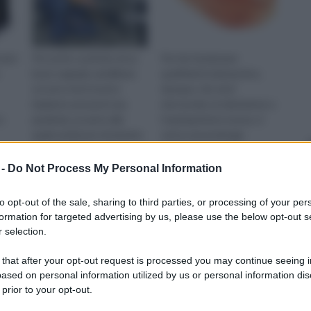
onici
Per poter usufruire di un
Per far funzionare
buon segnale satellitare
quell’elettrodomestico,
occorre che il nostro
dunque, che sia il
impianto presenti una
microonde, la televisione o
e
parabola, accanto alla
l’aspirapolvere nuova, vi
quale andrà poi sistemato
serve una prolunga
 e la
un convertitore, e un
elettrica ma avete
l
decoder....
dimenticato di comprarla.
 -
Do Not Process My Personal Information
e il filo elettrico, facendo attenzione a separarne
Oppure quella in ven...
o dei due conduttori dovrà poi essere tagliato,
to opt-out of the sale, sharing to third parties, or processing of your per
formation for targeted advertising by us, please use the below opt-out s
a posizionato l'interruttore e, con l'ausilio di una pinza
 selection.
o, per un minimo di sei millimetri. Questo procedimento
endo attenzione a non danneggiare lo stesso cavo
 that after your opt-out request is processed you may continue seeing i
ased on personal information utilized by us or personal information dis
ore blu e marrone, e noi dovremo agire soltanto su quello
 prior to your opt-out.
nta quello neutro, dovrà restare perfettamente integro e