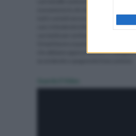
cavi metallici andranno dunque inseriti in e
nuovamente le viti che avevamo allentato
tutti i contatti ancora un po' lenti. A que
cavi, richiudendo infine la scatola dell'inter
cacciavite per avvitare nuovamente tutte l
Ormai il lavoro si può dire concluso. Non re
che abbiamo appena montato e collegato. I
accendendo e spegnendo il meccanismo.
Guarda il Video