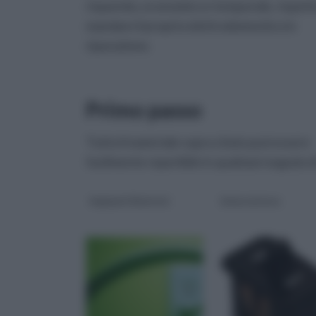
risparmio, economico e temporale, rispetto
mandare il proprio elettrodomestico in
riparazione.
Primo passo
Tutto il materiale sopra citato può essere
facilmente reperibile in qualsiasi negozio d
Impianti Elettrici
Interruttore