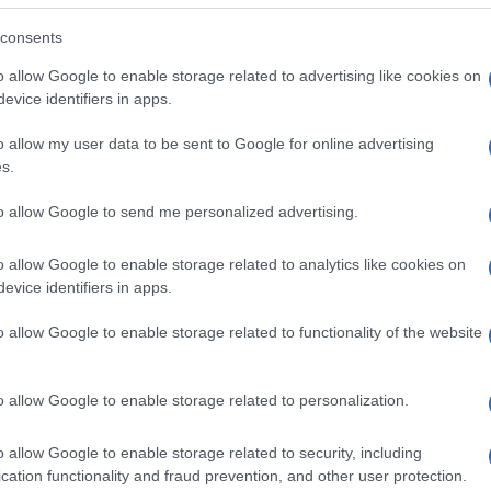
consents
o allow Google to enable storage related to advertising like cookies on
evice identifiers in apps.
o allow my user data to be sent to Google for online advertising
s.
to allow Google to send me personalized advertising.
o allow Google to enable storage related to analytics like cookies on
evice identifiers in apps.
o allow Google to enable storage related to functionality of the website
ttore a filo: Quarto passo
dere con lo smontare i ferma cavi che sono posti
o allow Google to enable storage related to personalization.
tto questo potremo procedere ad allentare tutte le viti
o allow Google to enable storage related to security, including
sentirà ai fili elettrici di poterci passare attraverso. I
cation functionality and fraud prevention, and other user protection.