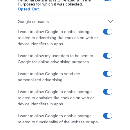
Personal Data that Is Unrelated with the
Purposes for which it was collected.
Opted Out
©2026 - rifaidate.it - p.iva 03338800984
Privacy
Pubblicità
Google consents
I want to allow Google to enable storage
related to advertising like cookies on web or
device identifiers in apps.
I want to allow my user data to be sent to
Google for online advertising purposes.
I want to allow Google to send me
personalized advertising.
I want to allow Google to enable storage
related to analytics like cookies on web or
device identifiers in apps.
I want to allow Google to enable storage
related to functionality of the website or app.