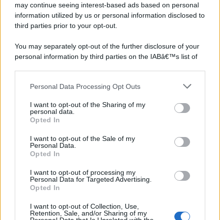
may continue seeing interest-based ads based on personal
information utilized by us or personal information disclosed to
third parties prior to your opt-out.
You may separately opt-out of the further disclosure of your
personal information by third parties on the IABâ€™s list of
downstream participants.
Personal Data Processing Opt Outs
This information may also be disclosed by us to third parties
on the IABâ€™s List of Downstream Participants that may
I want to opt-out of the Sharing of my
further disclose it to other third parties.
personal data.
Opted In
Please note that this website/app uses one or more Google
services and may gather and store information including but
I want to opt-out of the Sale of my
Personal Data.
not limited to your visit or usage behaviour. You may click to
Opted In
grant or deny consent to Google and its third-party tags to
use your data for below specified purposes in below Google
I want to opt-out of processing my
consent section.
Personal Data for Targeted Advertising.
Opted In
I want to opt-out of Collection, Use,
Retention, Sale, and/or Sharing of my