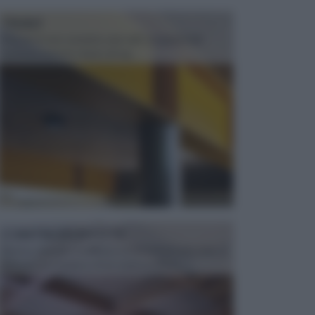
TRAVI
Il fai da te non consiste solo nell' occuparsi del
confezionamento di piccoli og...
CONTROSOFFITTI
Spesso, quando si edifica o si ristruttura una casa, si
opta per la creazione di un controsoffitto. ...