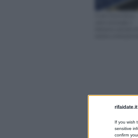
Il sole è fonte di luce,
calore ed energia: è
l’elemento naturale ch
maniera continuata irr
rifaidate.it
If you wish 
sensitive in
confirm your