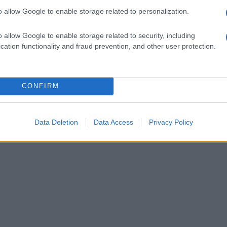
o allow Google to enable storage related to personalization.
I pannelli solari per acqua
Quando si parla di
er il
calda rappresentano una
pannello fotovoltaico
o allow Google to enable storage related to security, including
to
scelta innovativa ed
integrato, si intende
cation functionality and fraud prevention, and other user protection.
efficiente per ridurre le
esattamente
emissioni nocive.
quell'impianto che va a s
CONFIRM
Data Deletion
Data Access
Privacy Policy