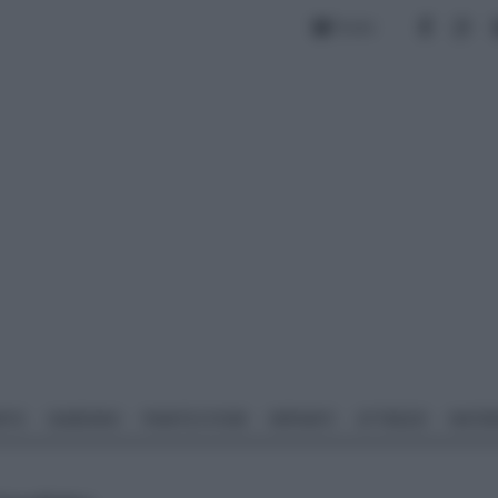
Forum
NTO
GIARDINO
PIANTE E FIORI
IMPIANTI
ATTREZZI
MATERI