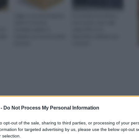
Oggi, e con una tendenza
Un modulo fotovoltaico,
molto in crescita,
noto anche come cella
e in
sentiamo parlare e
solare (PV), è un
adia
parliamo noi stessi in prima
dispositivo utilizzato per
persona
convertir
 -
Do Not Process My Personal Information
to opt-out of the sale, sharing to third parties, or processing of your per
formation for targeted advertising by us, please use the below opt-out s
 selection.