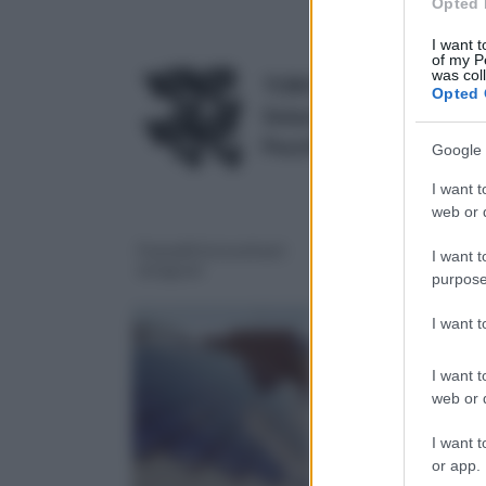
Opted 
I want t
of my P
was col
TOROTON Telecamere Fitt
Opted 
Solare Videocamera Anti
Pezzi
Prezzo:
in offerta s
Google 
I want t
web or d
Pannelli fotovoltaici
Pannelli fotovoltaic
I want t
integrati
per camper
purpose
I want 
I want t
web or d
I want t
or app.