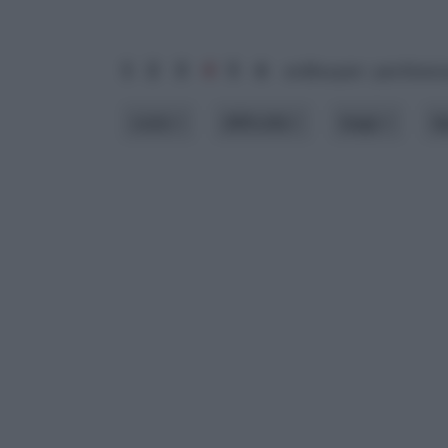
1
2
3
4
5
6
ordina per: pertinen
costo
difficoltà
luogo
t