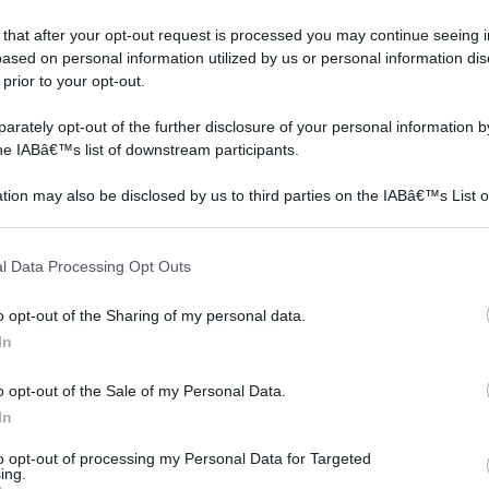
 that after your opt-out request is processed you may continue seeing i
ased on personal information utilized by us or personal information dis
 prior to your opt-out.
orientamento pannelli
Pannelli fotovoltaici
fotovoltaici
flessibili
rately opt-out of the further disclosure of your personal information by
the IABâ€™s list of downstream participants.
tion may also be disclosed by us to third parties on the IABâ€™s List o
articipants that may further disclose it to other third parties.
 that this website/app uses one or more Google services and may gath
l Data Processing Opt Outs
including but not limited to your visit or usage behaviour. You may click 
 to Google and its third-party tags to use your data for below specifi
o opt-out of the Sharing of my personal data.
ogle consent section.
In
L’orientamento pannelli
In primo luogo va
o opt-out of the Sale of my Personal Data.
nta
fotovoltaici rappresenta
evidenziato che i pannelli
un elemento
fotovoltaici flessibili
In
nza
assolutamente degno di
presentano le dimensioni
to opt-out of processing my Personal Data for Targeted
nota per tutto q
che va
ing.