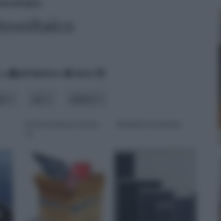
tovoltaico
tovoltaico
za
alfabetico
data
ipo
uso
utilizzo
kit fotovoltaico fai da
Moduli fotovoltaici
te