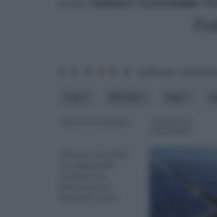
tu sei in :
rifaidate.it
»
Ecosostenibile
»
Fo
Fo
1
2
3
4
5
6
ordina per: pertinen
costo
difficoltà
luogo
t
Inverter fotovoltaico
investire nel
fotovoltaico
Gli inverter fotovoltaici
sono adeguati alle
normative circa
l'alimentazione di
elettricità e connes