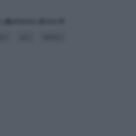
za
alfabetico
data
ipo
uso
utilizzo