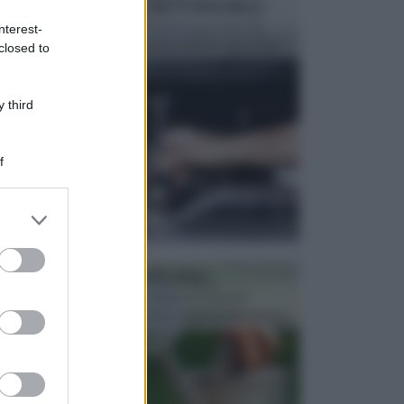
MANUTENZIONE AUTOMOBILE
In tempi come questi, il fai da te è una cosa che
nterest-
aggrada sempre di piu, quando si tratta della prop...
closed to
 third
f
er and store
to grant or
ed purposes
ATTREZZI DA GIARDINO
Picconi, rastrelli e vanghe: Tutti e tre questi
elementi sono indicati per la lavorazione del terren...