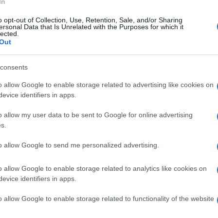
In
o opt-out of Collection, Use, Retention, Sale, and/or Sharing
ersonal Data that Is Unrelated with the Purposes for which it
lected.
izie di Sorveglianza da Esterno/Interno Energia
Out
furto con LED Lampeggiante CCTV d'Imitazione - 4
u Amazon a: 29,99€
consents
o allow Google to enable storage related to advertising like cookies on
evice identifiers in apps.
i
Pannelli solari per
Pannello fotovoltaico
o allow my user data to be sent to Google for online advertising
acqua calda
integrato
s.
to allow Google to send me personalized advertising.
o allow Google to enable storage related to analytics like cookies on
evice identifiers in apps.
o allow Google to enable storage related to functionality of the website