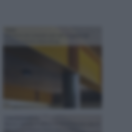
TRAVI
Il fai da te non consiste solo nell' occuparsi del
confezionamento di piccoli og...
CONTROSOFFITTI
Spesso, quando si edifica o si ristruttura una casa, si
opta per la creazione di un controsoffitto. ...