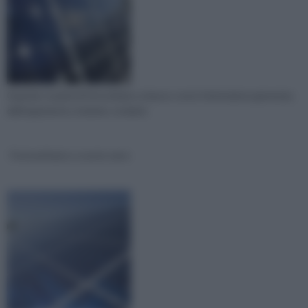
Quando si parla di fotovoltaico a basso costo l’attenzione generata
dall’argomento, insieme, ovviame
Fotovoltaico a costo zero