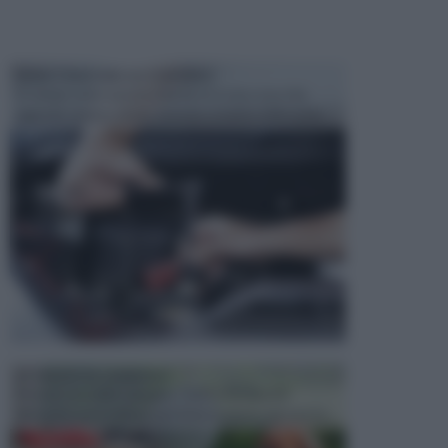
MANUTENZIONE AUTOMOBILE
In tempi come questi, il fai da te è una cosa che
aggrada sempre di piu, quando si tratta della prop...
ATTREZZI DA GIARDINO
Picconi, rastrelli e vanghe: Tutti e tre questi
elementi sono indicati per la lavorazione del terren...