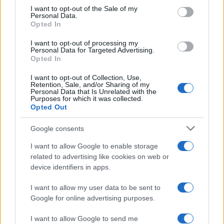
services and may gather and store information including but
I want to opt-out of the Sale of my
Personal Data.
not limited to your visit or usage behaviour. You may click to
Opted In
grant or deny consent to Google and its third-party tags to
use your data for below specified purposes in below Google
I want to opt-out of processing my
consent section.
Personal Data for Targeted Advertising.
Opted In
I want to opt-out of Collection, Use,
Retention, Sale, and/or Sharing of my
Personal Data that Is Unrelated with the
Purposes for which it was collected.
Opted Out
Google consents
I want to allow Google to enable storage
related to advertising like cookies on web or
device identifiers in apps.
I want to allow my user data to be sent to
Google for online advertising purposes.
I want to allow Google to send me