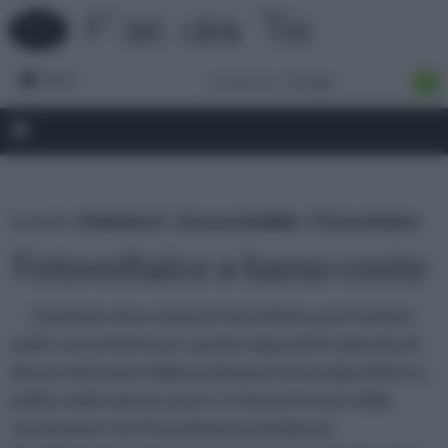
Forum
tu sei in :
rifaidate.it
»
Ecosostenibile
»
Fotovoltaico
Fotovoltaico a basso costo
L'adozione di un sistema fotovoltaico può risultare
molto conveniente per quanto riguarda il risparmio di
denaro derivante dalla produzione di energia elettrica
pulita; molto spesso, però, ci si lascia frenare dalla
convinzione che l'investimento iniziale per