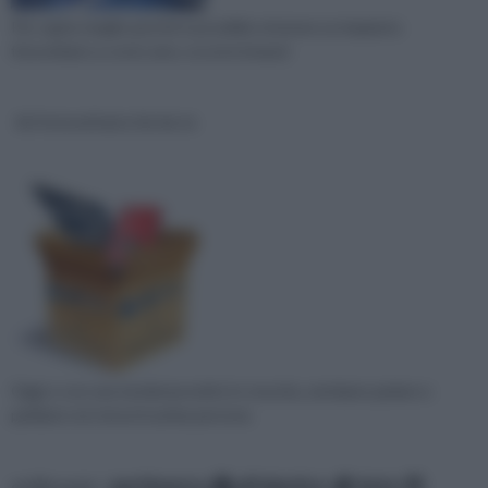
Per capire meglio perché è possibile ottenere un impianto
fotovoltaico a costo zero, occorre innanzi
kit fotovoltaico fai da te
Oggi, e con una tendenza molto in crescita, sentiamo parlare e
parliamo noi stessi in prima persona
ordina per:
pertinenza
alfabetico
data