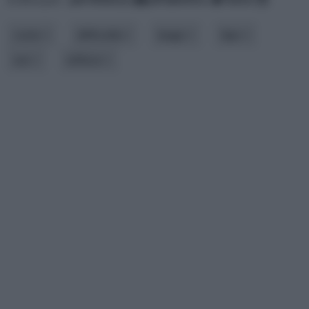
costo
difficoltà
luogo
tipo
uso
utilizzo