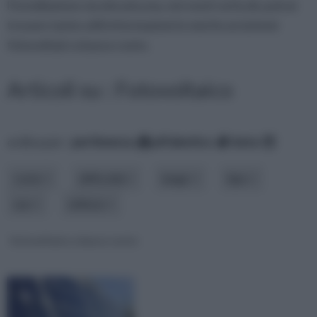
l'installazione sia elevato,ma, nei nostri articoli, potrai
trovare tante utili informazioni in merito ai sistemi
fotovoltaici a basso costo.
Articoli su : Fotovoltaico
ordina per:
pertinenza
alfabetico
data
costo
difficoltà
luogo
tipo
uso
utilizzo
fotovoltaico a basso costo