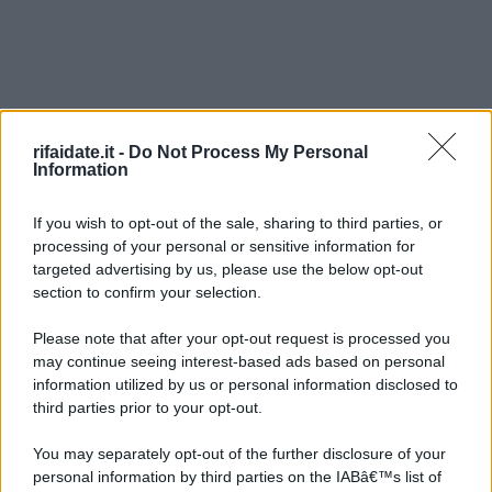
rifaidate.it -
Do Not Process My Personal
Information
If you wish to opt-out of the sale, sharing to third parties, or
processing of your personal or sensitive information for
targeted advertising by us, please use the below opt-out
section to confirm your selection.
Please note that after your opt-out request is processed you
may continue seeing interest-based ads based on personal
information utilized by us or personal information disclosed to
third parties prior to your opt-out.
You may separately opt-out of the further disclosure of your
personal information by third parties on the IABâ€™s list of