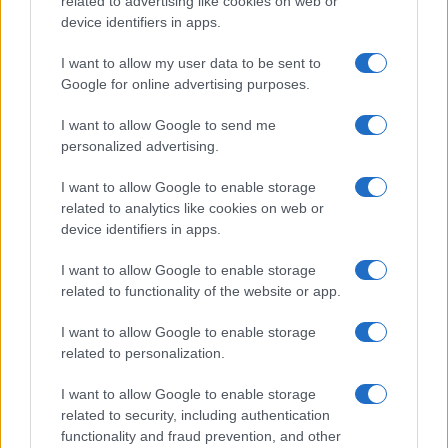
related to advertising like cookies on web or
device identifiers in apps.
I want to allow my user data to be sent to
Google for online advertising purposes.
I want to allow Google to send me
personalized advertising.
I want to allow Google to enable storage
related to analytics like cookies on web or
device identifiers in apps.
I want to allow Google to enable storage
related to functionality of the website or app.
I want to allow Google to enable storage
related to personalization.
I want to allow Google to enable storage
related to security, including authentication
functionality and fraud prevention, and other