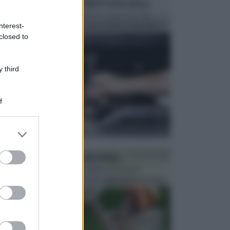
MANUTENZIONE AUTOMOBILE
In tempi come questi, il fai da te è una cosa che
aggrada sempre di piu, quando si tratta della prop...
nterest-
closed to
 third
f
er and store
to grant or
ed purposes
ATTREZZI DA GIARDINO
Picconi, rastrelli e vanghe: Tutti e tre questi
elementi sono indicati per la lavorazione del terren...