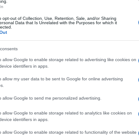
ing.
In
o opt-out of Collection, Use, Retention, Sale, and/or Sharing
ersonal Data that Is Unrelated with the Purposes for which it
lected.
Out
Ogni qual volta si parla di
Le piante grasse
a
piante grasse rampicanti la
presentano diverse
consents
massima attenzione è
caratteristiche di rarità,
mo
d’obbligo per una lunga
per cui, non esiste una
o allow Google to enable storage related to advertising like cookies on
precisa class
evice identifiers in apps.
o allow my user data to be sent to Google for online advertising
s.
to allow Google to send me personalized advertising.
lare a 3 Ripiani in Acciaio con Apertura a
o allow Google to enable storage related to analytics like cookies on
rezzo:
in offerta su Amazon a: 21,25€
evice identifiers in apps.
o allow Google to enable storage related to functionality of the website