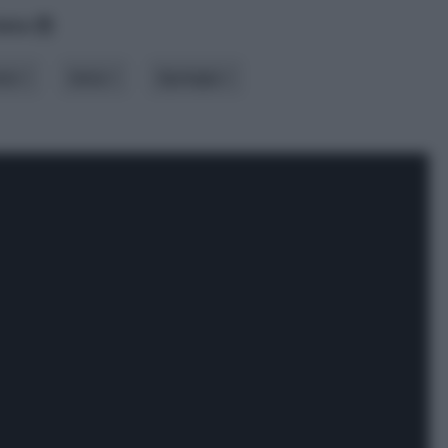
data
one
tema
tipologia