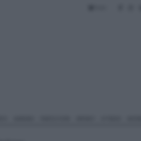
Forum
NTO
GIARDINO
PIANTE E FIORI
IMPIANTI
ATTREZZI
MATERI