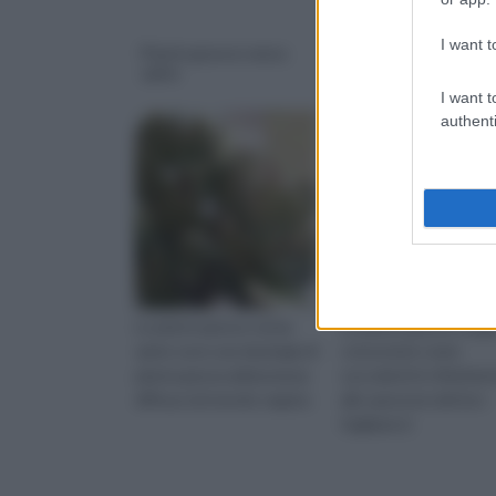
I want t
Piante grasse senza
Piante grasse
spine
succulente
I want t
authenti
Le piante grasse senza
Le piante grasse megl
spine sono una tipologia di
conosciute come
pianta grassa abbastanza
succulenti in riferimen
diffusa nel mondo vegeta
allo spessore del loro
fogliame (r