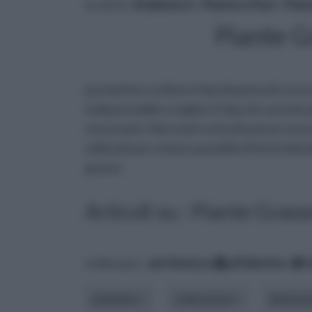
tu sei in :
rifaidate.it
»
Piante e Fiori
»
Pian
Piante Gr
permettere ai diversi tipi di pianta di cres
indispensabile scegliere il tipo di concime
necessario. Nei nostri articoli potrai cono
utilizzati per evitare possibili effetti ind
grasse.
Articoli su : Piante Grass
ordina per:
pertinenza
alfabetico
ambiente
coltivazione
dimensi