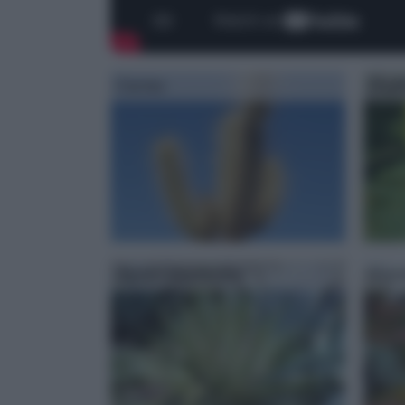
Cactus
Euph
Agave americana
Giar