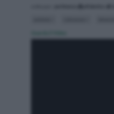
ordina per:
pertinenza
alfabetico
ambiente
coltivazione
dimensi
Guarda il Video