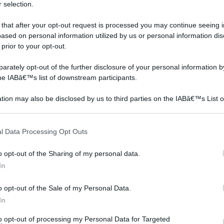
 selection.
 that after your opt-out request is processed you may continue seeing i
ased on personal information utilized by us or personal information dis
 prior to your opt-out.
rately opt-out of the further disclosure of your personal information by
the IABâ€™s list of downstream participants.
tion may also be disclosed by us to third parties on the IABâ€™s List o
articipants that may further disclose it to other third parties.
 that this website/app uses one or more Google services and may gath
l Data Processing Opt Outs
including but not limited to your visit or usage behaviour. You may click 
 to Google and its third-party tags to use your data for below specifi
o opt-out of the Sharing of my personal data.
ogle consent section.
Piante grasse
Piante grasse rare
In
rampicanti
o opt-out of the Sale of my Personal Data.
In
to opt-out of processing my Personal Data for Targeted