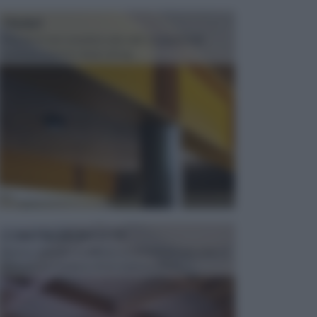
TRAVI
Il fai da te non consiste solo nell' occuparsi del
confezionamento di piccoli og...
CONTROSOFFITTI
Spesso, quando si edifica o si ristruttura una casa, si
opta per la creazione di un controsoffitto. ...