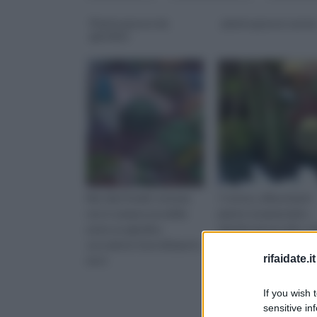
Piante grasse da
piante grasse cactu
giardino
Nei climi freddi, tuttavia
I Cactus, affascinanti
non è sempre possibile
piante ornamentali e
avere un giardino
talvolta da raccolto, s
succulento fuori all’aperto
piante della famiglia
rifaidate.it
ma è
Cactace
If you wish 
sensitive in