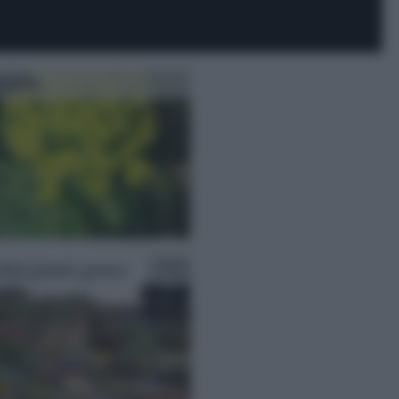
orbia
dini piante grasse