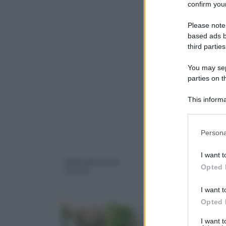
confirm your
Please note
based ads b
third parties
You may sepa
parties on 
This informa
Downstream P
Please note
Persona
information 
deny consent
I want t
in below Go
piante grasse da
piante grasse e
Opted 
esterno
succulente
I want t
Opted 
I want 