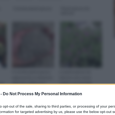
s
Concime piante grasse
Piante grasse da
balcone
Il concime piante grasse
Le piante grasse da
rappresenta un elemento
balcone sono senza
ono
dall’indiscutibile peso
dubbio una tipologia
specifico nell’ambito della
degna di nota di piante.
 -
Do Not Process My Personal Information
Ovviamente, in
to opt-out of the sale, sharing to third parties, or processing of your per
formation for targeted advertising by us, please use the below opt-out s