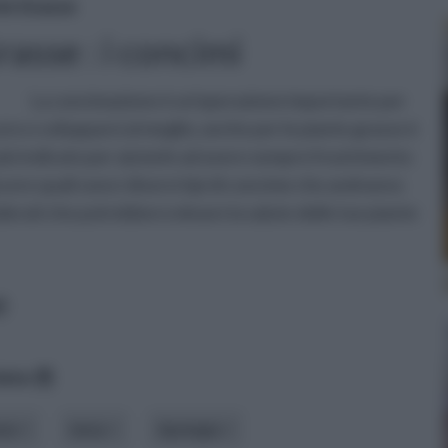
te Grasse
asse : i concimi
La concimazione è un'operazione importante per
cere e svilupparsi al meglio; anche per le piante grasse è
 più indicato per aiutarle ad avere sempre il nutrimento
scere quali sono i diversi tipi di concime che andranno
esiderati che potrebbero minare la salute delle tue piante
e
data
one
tema
tipologia