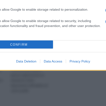
o allow Google to enable storage related to personalization.
Terriccio per piante
grasse
o allow Google to enable storage related to security, including
cation functionality and fraud prevention, and other user protection.
CONFIRM
Data Deletion
Data Access
Privacy Policy
io
Il terriccio per piante
grasse rappresenta un
to
elemento molto
importante nell’ambito di
tutte quelle