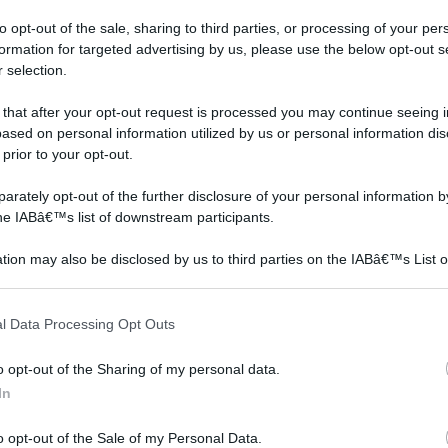
to opt-out of the sale, sharing to third parties, or processing of your per
formation for targeted advertising by us, please use the below opt-out s
 selection.
 that after your opt-out request is processed you may continue seeing i
ased on personal information utilized by us or personal information dis
 prior to your opt-out.
rately opt-out of the further disclosure of your personal information by
the IABâ€™s list of downstream participants.
tion may also be disclosed by us to third parties on the IABâ€™s List o
articipants that may further disclose it to other third parties.
 that this website/app uses one or more Google services and may gath
Pannelli finta pietra
Pannelli per pareti
l Data Processing Opt Outs
including but not limited to your visit or usage behaviour. You may click 
 to Google and its third-party tags to use your data for below specifi
o opt-out of the Sharing of my personal data.
ogle consent section.
In
o opt-out of the Sale of my Personal Data.