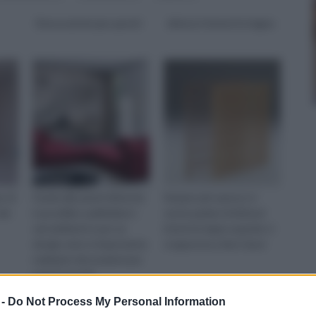
Decorazioni per pareti
divisori interni in legno
o di
Grazie alle pareti divisorie
Sempre più spesso si
dei
è possibile suddividere i
sente parlare di divisori
vari ambienti e per un
interni in legno quando ci
design unico è importante
si appresta a fare i lavor
realizzare decorazioni per
pareti speciali.
 -
Do Not Process My Personal Information