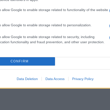
e:
Pareti di vetro
Pareti divisorie
attrezzate
o allow Google to enable storage related to functionality of the website
o allow Google to enable storage related to personalization.
o allow Google to enable storage related to security, including
cation functionality and fraud prevention, and other user protection.
CONFIRM
eti
Molti architetti e designer,
Gli stili di vita moderni
di
nella realizzazione di
portano alla sempre
appartamenti ed uffici in
maggiore ricerca di
Data Deletion
Data Access
Privacy Policy
cui
stile moderno, sfrutta
ambienti spaziosi, sia in
no
casa che