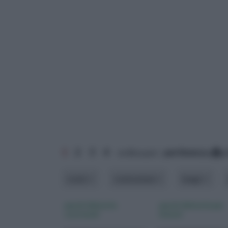
1
2
3
4
ordina per:
pertinenza
a
costo
costruzione
luogo
pareti divisorie
pareti divisorie per
scorrevoli
interni