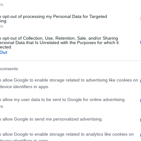
In
to opt-out of processing my Personal Data for Targeted
ing.
In
Le pareti in finta pietra
Se si desidera isolare una
o opt-out of Collection, Use, Retention, Sale, and/or Sharing
ersonal Data that Is Unrelated with the Purposes for which it
sono dei pannelli con una
o più pareti
lected.
e
riproduzione fedele di muri
dell’appartamento o della
Out
do
in vera pietra, sasso e
cantina o di qualsiasi altro
ni
mattoni.
tipo
consents
 ogni
o allow Google to enable storage related to advertising like cookies on
evice identifiers in apps.
tribali per pareti divisorie per Tende autoadesivi
o allow my user data to be sent to Google for online advertising
giorno Accessori per Ufficio Decorazione murale
s.
ferta su Amazon a: 19,56€
to allow Google to send me personalized advertising.
o allow Google to enable storage related to analytics like cookies on
evice identifiers in apps.