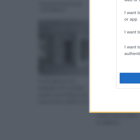
Parete attrezzata in
Pareti curve divisori
cartongesso
idea di progetto
I want t
or app.
I want t
I want t
authenti
Il cartongesso è un
Grazie all'utilizzo di par
materiale, che si ottiene
curve divisorie un'idea 
proprio come indicato dal
progetto permette di
nome stesso; infatti, si tra
rendere l'ambiente in 
sono collocate moder
ma allo stesso tempo
accogliente.