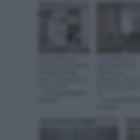
Il prezzo delle pareti
Le pareti divisorie per
divisorie scorrevoli dipende
appartamenti sono un
dalle dimensioni delle
utilissimo mezzo
stesse, e dal materiale in cui
architettonico che serve
vengono prodot
dare un nuovo aspetto 
visita :
pareti divisorie
qual
scorrevoli
visita :
pareti diviso
per interni
Pareti divisorie bagni
Paret
appa