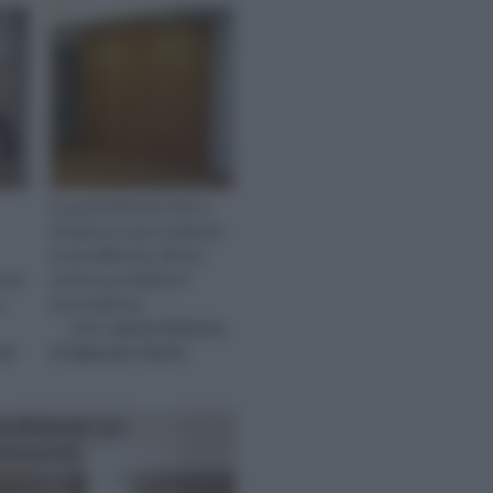
Le pareti divisorie oltre a
dividere un unico ambiente
in due differenti, offrono
 per
anche la possibilità di
a
personalizzare
visita :
parete divisoria
rie
in legno per interni
i divisorie per
rtamenti