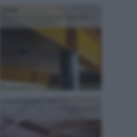
TRAVI
Il fai da te non consiste solo nell' occuparsi del
confezionamento di piccoli og...
CONTROSOFFITTI
Spesso, quando si edifica o si ristruttura una casa, si
opta per la creazione di un controsoffitto. ...