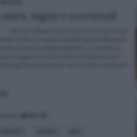
 divisorie
 vetro, legno o scorrevoli
Vorresti realizzare una struttura che ti consenta di
muratura? Vieni a scoprire le caratteristiche delle pareti
za renderanno unico qualsiasi ambiente. In commercio
sorie in legno, scorrevoli o fisse che ti aiuteranno a
li alle esigenze del momento, vieni a scoprire quali sono i
rie
lfabetico
data
materiale
modello
tipo