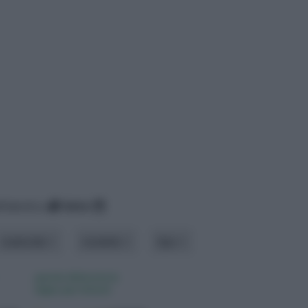
lfabetico
data
materiale
modello
tipo
parete divisoria in
legno per interni