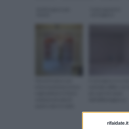
Archi in gesso per
Contropareti in
interni
cartongesso
Gli archi in gesso per
Il cartongesso è un tip
interni aumentano la luce
materiale edilizio, uno 
negli ambienti e li fanno
più usati nel campo
sembrare più ampi di
dell'edilizia leggera, g
quanto siano in realtà.
rifaidate.it