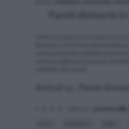
tu sei in :
rifaidate.it
»
Pareti solai
»
Pareti
Pareti divisorie in
ridefinire lo spazio senza l'utilizzo di una 
divisorie in vetro! Grazie alla loro bellez
esistono anche altre tipologie di pareti divi
realizzare degli spazi funzionali e adattabi
modelli più affascinanti.
Articoli su : Pareti diviso
1
2
3
4
ordina per:
pertinenza
a
costo
costruzione
luogo