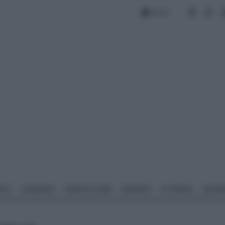
Forum
NTO
GIARDINO
PIANTE E FIORI
IMPIANTI
ATTREZZI
MATERI