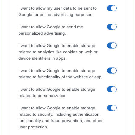
I want to allow my user data to be sent to
Google for online advertising purposes.
I want to allow Google to send me
personalized advertising.
I want to allow Google to enable storage
related to analytics like cookies on web or
device identifiers in apps.
I want to allow Google to enable storage
related to functionality of the website or app.
I want to allow Google to enable storage
related to personalization.
I want to allow Google to enable storage
related to security, including authentication
functionality and fraud prevention, and other
user protection.