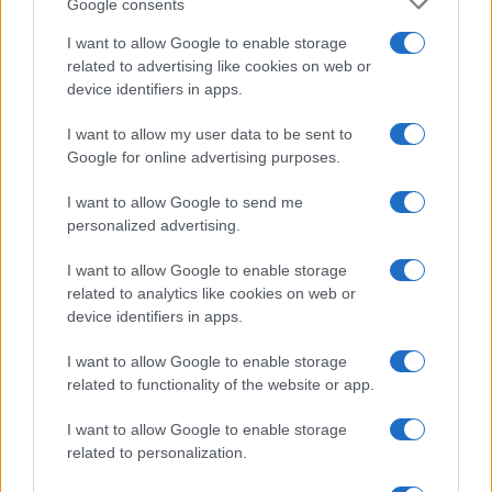
Google consents
I want to allow Google to enable storage
related to advertising like cookies on web or
device identifiers in apps.
I want to allow my user data to be sent to
Google for online advertising purposes.
I want to allow Google to send me
personalized advertising.
I want to allow Google to enable storage
related to analytics like cookies on web or
device identifiers in apps.
I want to allow Google to enable storage
related to functionality of the website or app.
I want to allow Google to enable storage
related to personalization.