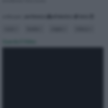
plurimillenaria. Viene ricavata
ordina per:
pertinenza
alfabetico
data
costo
finalità
origine
Utilizzo
Guarda il Video