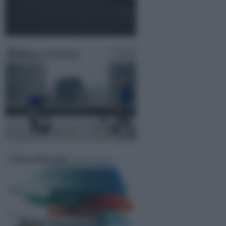
Guaina ardesiata
Policarbonato