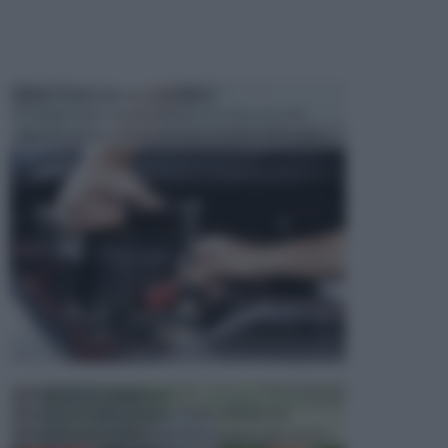
MANUTENZIONE AUTOMOBILE
In tempi come questi, il fai da te è una cosa che
aggrada sempre di piu, quando si tratta della prop...
ATTREZZI DA GIARDINO
Picconi, rastrelli e vanghe: Tutti e tre questi
elementi sono indicati per la lavorazione del terren...