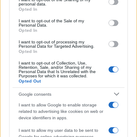
further disclose it to other third parties.
personal data.
Opted In
Please note that this website/app uses one or more Google
services and may gather and store information including but
I want to opt-out of the Sale of my
Personal Data.
not limited to your visit or usage behaviour. You may click to
Opted In
grant or deny consent to Google and its third-party tags to
use your data for below specified purposes in below Google
I want to opt-out of processing my
consent section.
Personal Data for Targeted Advertising.
Opted In
I want to opt-out of Collection, Use,
Retention, Sale, and/or Sharing of my
Personal Data that Is Unrelated with the
Purposes for which it was collected.
Opted Out
Google consents
I want to allow Google to enable storage
related to advertising like cookies on web or
device identifiers in apps.
I want to allow my user data to be sent to
Google for online advertising purposes.