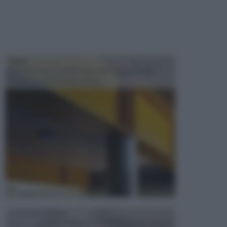
TRAVI
Il fai da te non consiste solo nell' occuparsi del
confezionamento di piccoli og...
CONTROSOFFITTI
Spesso, quando si edifica o si ristruttura una casa, si