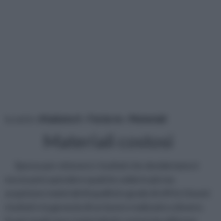
tu sei in :
rifaidate.it
»
Fai da te
»
Materiali
Materiali costosi
Spesso per ottenere i risultati che desideriamo è
necessario spendere qualche soldo in più ma
acquistare materiali di qualità in grado di offrirci buoni
risultati e la garanzia di un lavoro realizzato a dovere.
Scopri quali sono i materiali più costosi da utilizzare