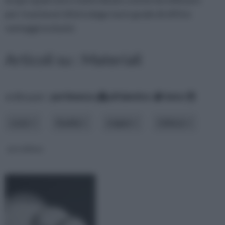
per i tuoi lavori di bricolage ma in grado di offrire
vantaggi esclusivi.
Articoli su : Materiali
ordina per:
pertinenza
alfabetico
data
costo
finalità
origine
Utilizzo
porcellana