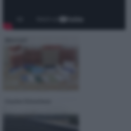
Materiali
Guaina bituminosa