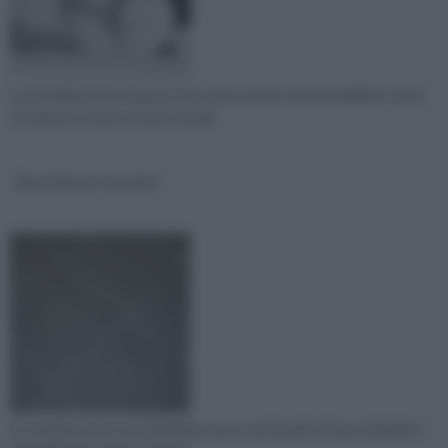
La porcellana è un impasto che, dopo essere stato modellato, viene
sottoposto a due cotture, la prim
Rivestimenti ceramici
La ceramica non è un materiale nuovo, ma fa parte di una tradizione