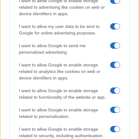
I want to allow Google to enable storage
related to advertising like cookies on web or
device identifiers in apps.
I want to allow my user data to be sent to
Google for online advertising purposes.
I want to allow Google to send me
personalized advertising.
I want to allow Google to enable storage
related to analytics like cookies on web or
device identifiers in apps.
I want to allow Google to enable storage
related to functionality of the website or app.
I want to allow Google to enable storage
related to personalization.
I want to allow Google to enable storage
related to security, including authentication