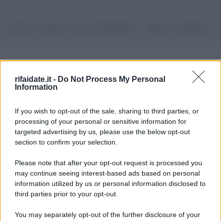
©2026 - rifaidate.it - p.iva 03338800984
Privacy
Pubblicità
rifaidate.it -
Do Not Process My Personal
Information
If you wish to opt-out of the sale, sharing to third parties, or
processing of your personal or sensitive information for
targeted advertising by us, please use the below opt-out
section to confirm your selection.
Please note that after your opt-out request is processed you
may continue seeing interest-based ads based on personal
information utilized by us or personal information disclosed to
third parties prior to your opt-out.
You may separately opt-out of the further disclosure of your