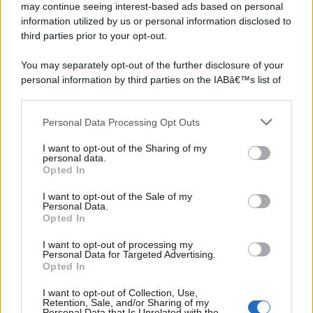
may continue seeing interest-based ads based on personal
information utilized by us or personal information disclosed to
third parties prior to your opt-out.
You may separately opt-out of the further disclosure of your
personal information by third parties on the IABâ€™s list of
downstream participants.
Personal Data Processing Opt Outs
This information may also be disclosed by us to third parties
on the IABâ€™s List of Downstream Participants that may
I want to opt-out of the Sharing of my
further disclose it to other third parties.
personal data.
Opted In
Please note that this website/app uses one or more Google
services and may gather and store information including but
I want to opt-out of the Sale of my
Personal Data.
not limited to your visit or usage behaviour. You may click to
Opted In
grant or deny consent to Google and its third-party tags to
use your data for below specified purposes in below Google
I want to opt-out of processing my
consent section.
Personal Data for Targeted Advertising.
Opted In
I want to opt-out of Collection, Use,
Retention, Sale, and/or Sharing of my
Personal Data that Is Unrelated with the