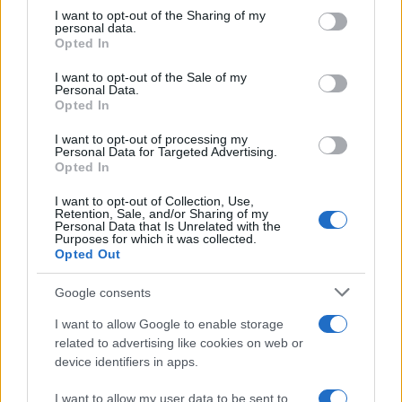
on the IABâ€™s List of Downstream Participants that may
I want to opt-out of the Sharing of my
further disclose it to other third parties.
personal data.
Opted In
Please note that this website/app uses one or more Google
services and may gather and store information including but
I want to opt-out of the Sale of my
Personal Data.
not limited to your visit or usage behaviour. You may click to
Opted In
grant or deny consent to Google and its third-party tags to
use your data for below specified purposes in below Google
I want to opt-out of processing my
consent section.
Personal Data for Targeted Advertising.
Opted In
I want to opt-out of Collection, Use,
©2026 - rifaidate.it - p.iva 03338800984
Privacy
Pubblicità
Retention, Sale, and/or Sharing of my
Personal Data that Is Unrelated with the
Purposes for which it was collected.
Opted Out
Google consents
I want to allow Google to enable storage
related to advertising like cookies on web or
device identifiers in apps.
I want to allow my user data to be sent to