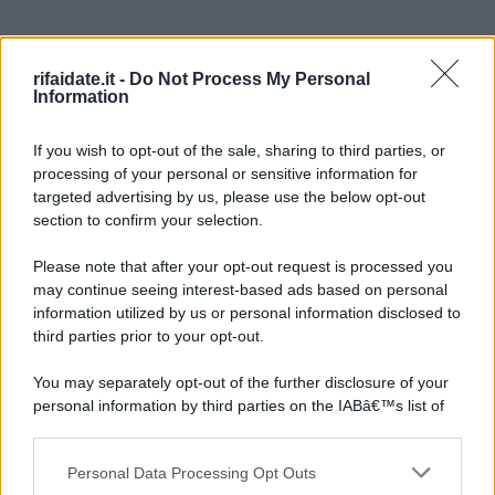
rifaidate.it -
Do Not Process My Personal
Information
If you wish to opt-out of the sale, sharing to third parties, or
processing of your personal or sensitive information for
targeted advertising by us, please use the below opt-out
section to confirm your selection.
Please note that after your opt-out request is processed you
may continue seeing interest-based ads based on personal
information utilized by us or personal information disclosed to
third parties prior to your opt-out.
You may separately opt-out of the further disclosure of your
personal information by third parties on the IABâ€™s list of
downstream participants.
Personal Data Processing Opt Outs
This information may also be disclosed by us to third parties