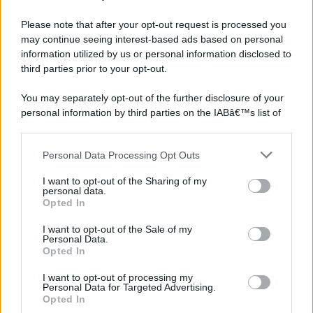
Please note that after your opt-out request is processed you
may continue seeing interest-based ads based on personal
information utilized by us or personal information disclosed to
third parties prior to your opt-out.
You may separately opt-out of the further disclosure of your
personal information by third parties on the IABâ€™s list of
downstream participants.
Personal Data Processing Opt Outs
This information may also be disclosed by us to third parties
on the IABâ€™s List of Downstream Participants that may
I want to opt-out of the Sharing of my
further disclose it to other third parties.
personal data.
Opted In
Please note that this website/app uses one or more Google
services and may gather and store information including but
I want to opt-out of the Sale of my
Personal Data.
not limited to your visit or usage behaviour. You may click to
Opted In
grant or deny consent to Google and its third-party tags to
use your data for below specified purposes in below Google
I want to opt-out of processing my
consent section.
Personal Data for Targeted Advertising.
Opted In