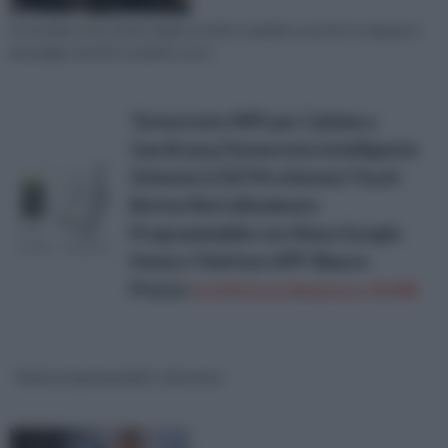
Accendere una stufa a legna è molto semplice, purché si seguano i
passaggi corretti. La prima cosa c
Termostato WiFi per Caldaia a
Gas/Acqua,Termostato intelligente
Schermo LCD(TN schermo) Touch
Button Retroilluminato
Programmabile con Alexa Google
Home e Telefono APP-Bianco
Prezzo:
in offerta su Amazon a: 43,99€
Stufe programmabili a distanza