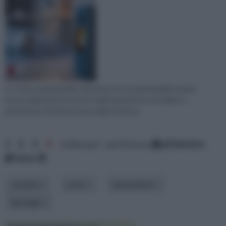
Le stufe programmabili a distanza sono programmabili tramite
alcune applicazioni presenti sugli smartphone ed i tablet e
permettono di avere la casa calda al rientro.
1
2
3
4
ordina per: pertinenza
alfabetico
data
consumi
costo
innovazione
tipologia