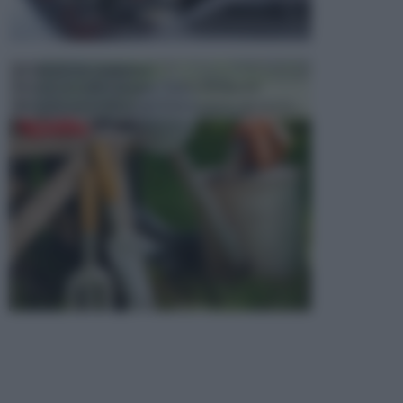
ATTREZZI DA GIARDINO
Picconi, rastrelli e vanghe: Tutti e tre questi
elementi sono indicati per la lavorazione del terren...