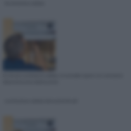
Sostituzione caldaia
Se dovete sostituire la caldaia, è essenziale sapere con certezza la
dimensione (e la relativa poten
sostituzione caldaia detrazioni fiscali