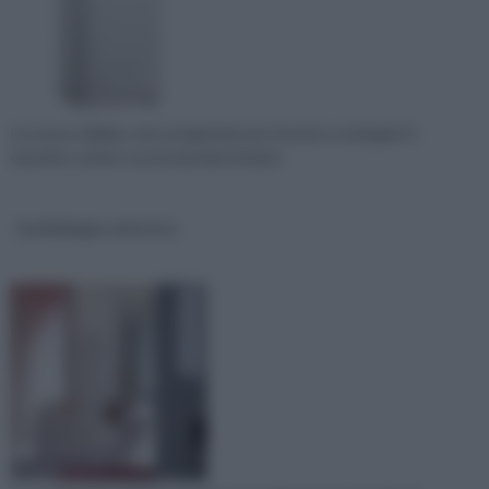
Le nuove caldaie, sono progettate per riuscire a coniugare il
massimo confort con la massima funzion
Scaldabagno elettrico