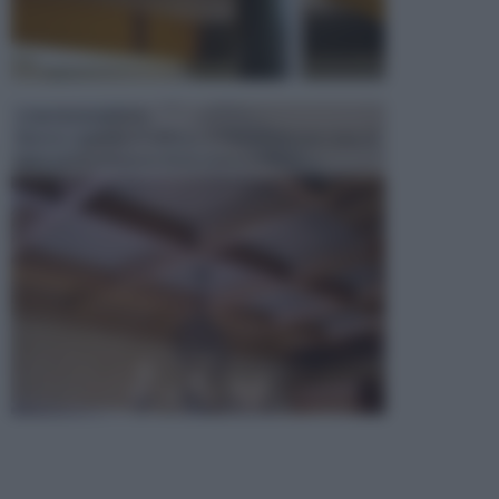
CONTROSOFFITTI
Spesso, quando si edifica o si ristruttura una casa, si
opta per la creazione di un controsoffitto. ...