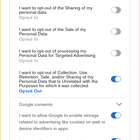
on the IABâ€™s List of Downstream Participants that may
I want to opt-out of the Sharing of my
further disclose it to other third parties.
personal data.
Opted In
Please note that this website/app uses one or more Google
services and may gather and store information including but
I want to opt-out of the Sale of my
Personal Data.
not limited to your visit or usage behaviour. You may click to
Opted In
grant or deny consent to Google and its third-party tags to
use your data for below specified purposes in below Google
I want to opt-out of processing my
consent section.
Personal Data for Targeted Advertising.
Opted In
I want to opt-out of Collection, Use,
Retention, Sale, and/or Sharing of my
Personal Data that Is Unrelated with the
©2026 - rifaidate.it - p.iva 03338800984
Privacy
Pubblicità
Purposes for which it was collected.
Opted Out
Google consents
I want to allow Google to enable storage
related to advertising like cookies on web or
device identifiers in apps.