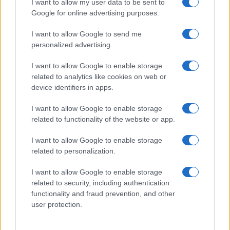
I want to allow my user data to be sent to
Google for online advertising purposes.
I want to allow Google to send me
personalized advertising.
I want to allow Google to enable storage
related to analytics like cookies on web or
device identifiers in apps.
I want to allow Google to enable storage
related to functionality of the website or app.
I want to allow Google to enable storage
related to personalization.
I want to allow Google to enable storage
related to security, including authentication
functionality and fraud prevention, and other
user protection.