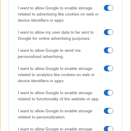
I want to allow Google to enable storage
related to advertising like cookies on web or
device identifiers in apps.
I want to allow my user data to be sent to
Google for online advertising purposes.
I want to allow Google to send me
personalized advertising.
I want to allow Google to enable storage
related to analytics like cookies on web or
device identifiers in apps.
I want to allow Google to enable storage
related to functionality of the website or app.
I want to allow Google to enable storage
related to personalization.
I want to allow Google to enable storage