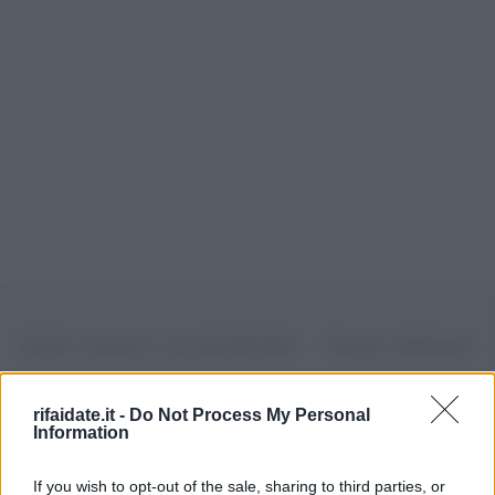
©2026 - rifaidate.it - p.iva 03338800984
Privacy
Pubblicità
rifaidate.it -
Do Not Process My Personal
Information
If you wish to opt-out of the sale, sharing to third parties, or