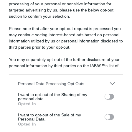
processing of your personal or sensitive information for
targeted advertising by us, please use the below opt-out
section to confirm your selection.
Please note that after your opt-out request is processed you
may continue seeing interest-based ads based on personal
information utilized by us or personal information disclosed to
third parties prior to your opt-out.
You may separately opt-out of the further disclosure of your
personal information by third parties on the IABâ€™s list of
downstream participants.
Personal Data Processing Opt Outs
This information may also be disclosed by us to third parties
on the IABâ€™s List of Downstream Participants that may
I want to opt-out of the Sharing of my
further disclose it to other third parties.
personal data.
Opted In
Please note that this website/app uses one or more Google
services and may gather and store information including but
I want to opt-out of the Sale of my
Personal Data.
not limited to your visit or usage behaviour. You may click to
Opted In
grant or deny consent to Google and its third-party tags to
use your data for below specified purposes in below Google