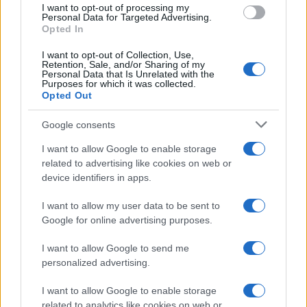
I want to opt-out of processing my
consent section.
Personal Data for Targeted Advertising.
Opted In
I want to opt-out of Collection, Use,
Retention, Sale, and/or Sharing of my
Personal Data that Is Unrelated with the
Purposes for which it was collected.
Opted Out
Google consents
I want to allow Google to enable storage
related to advertising like cookies on web or
device identifiers in apps.
I want to allow my user data to be sent to
Google for online advertising purposes.
I want to allow Google to send me
personalized advertising.
I want to allow Google to enable storage
related to analytics like cookies on web or