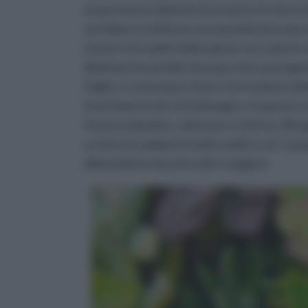
acqua hanno adattato la propria struttura 
avrebbero richiesto una quantità di acqua 
notare che molte delle piante succulente s
diminuire le perdite di acqua che avveng
foglie, è comunque chiaro che la pianta deb
il nutrimento di cui ha bisogno. In questo 
forma compatta, colonnare o sferica. Biso
a vivere in ambienti molto aridi in cui l’ a
abbondante durante altre stagioni.