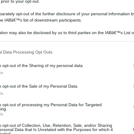
 prior to your opt-out.
on a: 12€
rately opt-out of the further disclosure of your personal information by
the IABâ€™s list of downstream participants.
tion may also be disclosed by us to third parties on the IABâ€™s List o
articipants that may further disclose it to other third parties.
 that this website/app uses one or more Google services and may gath
l Data Processing Opt Outs
including but not limited to your visit or usage behaviour. You may click 
 to Google and its third-party tags to use your data for below specifi
o opt-out of the Sharing of my personal data.
ogle consent section.
In
o opt-out of the Sale of my Personal Data.
In
to opt-out of processing my Personal Data for Targeted
ing.
In
o opt-out of Collection, Use, Retention, Sale, and/or Sharing
ersonal Data that Is Unrelated with the Purposes for which it
lected.