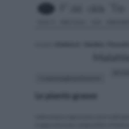
FAI DA TE
PARETI SOLAI
CASA
ARREDAME
tu sei in :
rifaidate.it
»
Giardino
»
Parassiti
Malatti
altri art
In questa pagina parleremo di :
Le piante grasse
molto amato e apprezzato, ma in realtà ques
troppo esteso per comprendere a fondo qu