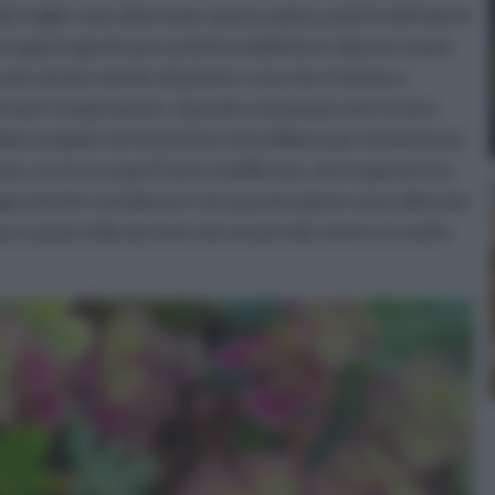
(le foglie sono diventate spesso spine, poiché altrimenti
troppo ingente per poterla soddisfare). Spesso si può
ono anche munite di peluria, cosa che è mirata a
ono per traspirazione. Quando comunque non vi sono
ba eseguire la fotosintesi clorofilliana per sintetizzare
caso, se ne occupa il fusto modificato, che in genere ha
gna infatti considerare che queste piante sono abituate
cqua è quasi nulla durante alcuni periodi, mentre è molto