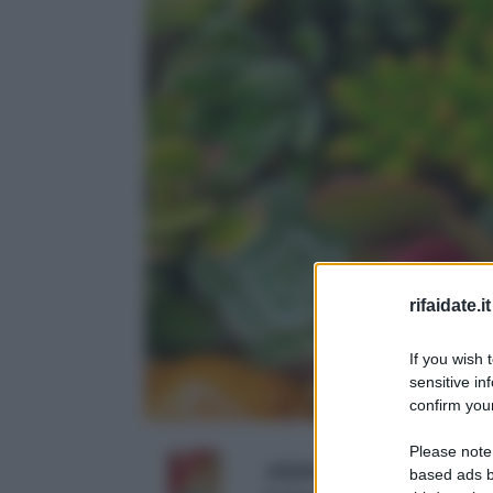
rifaidate.it
If you wish 
sensitive in
confirm your
Please note
adama Esca Geo INSET
based ads b