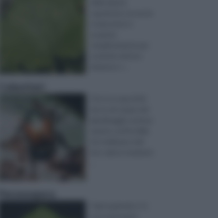
delle piante,
sopratutto se non le
si ama ma le si
acquista
semplicemente per
usufruire del loro
immenso v ...
Coleotteri
Chi si occupa di fai
da te nel campo del
giardinaggio sa bene
quanto, al di la della
loro bellezza e del
loro valore ornament
...
Peronospora
Ogni qualvolta ci si
reca nel proprio