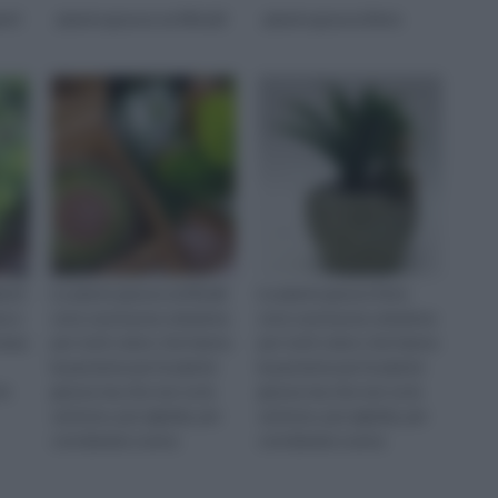
nti
piante grasse artificiali
piante grasse finte
enti
Le piante grasse artificiali
Le piante grasse finte
a e
sono una buona soluzione
sono una buona soluzione
 tema
per tutti coloro che hanno
per tutti coloro che hanno
la passione per le piante
la passione per le piante
le
grasse ma che non se la
grasse ma che non se la
sentono, per pigrizia, per
sentono, per pigrizia, per
conclamata scarsa
conclamata scarsa
i
dimestichezza o anche
dimestichezza o anche per
pe...
una ...