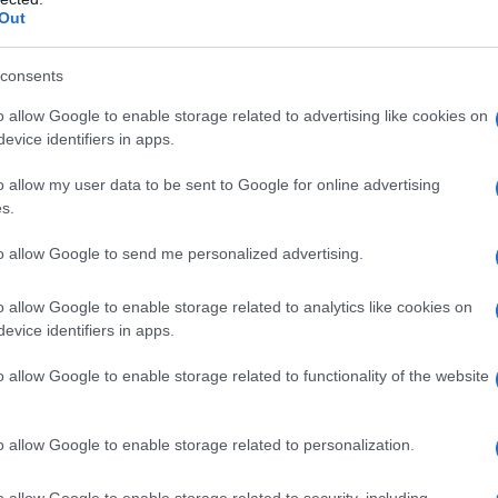
Out
consents
o allow Google to enable storage related to advertising like cookies on
evice identifiers in apps.
o allow my user data to be sent to Google for online advertising
s.
to allow Google to send me personalized advertising.
o allow Google to enable storage related to analytics like cookies on
evice identifiers in apps.
ò svolgere benissimo anche all’ interno di
o allow Google to enable storage related to functionality of the website
in una postazione in cui il sole è continuamente battente
 consigliato tenerle su un terrazzo o in giardino ben
o allow Google to enable storage related to personalization.
fatti, di cercare di ricreare quello che è l’ habitat
o allow Google to enable storage related to security, including