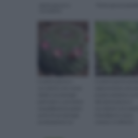
piante grasse e
Piante grasse pende
succulente
Le piante grasse e
Le piante grasse pend
succulente sono senza
rappresentano una ver
dubbio una tipologia
propria variazione sul
particolare e, potremmo
elle piante grasse e
tranquillamente parlare
succulente così come 
anche di una tipologia
intendiamo in senso
assolutamente sui
comune. In effetti le
generis, si piante.
piante grasse pendent
Chiaramente, in maniera
non sono po...