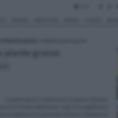
Forum
NTO
GIARDINO
PIANTE E FIORI
IMPIANTI
ATTREZZI
MATERI
 e Malattie piante
» Malattie piante grasse
e piante grasse
icoli:
Le piante grasse costituiscono un genere di piante
to è un termine abbastanza “vago”, il cui significato è
esto argomento e questo tipo di piante. Dal punto di