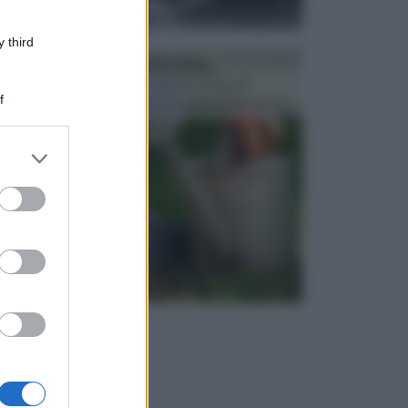
 third
ATTREZZI DA GIARDINO
Picconi, rastrelli e vanghe: Tutti e tre questi
f
elementi sono indicati per la lavorazione del terren...
er and store
to grant or
ed purposes