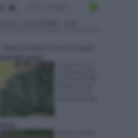
ALI EDILI
ECOSOSTENIBILE
VIDEO
Pagine più visitate di questa settimana
Ernia del cavolo
L’ernia del cavolo, è
un fungo che tende
ad attaccare le radici
della pianta stessa
per poi creare dei
rigonfiamenti e delle
...
Virosi
Quando ci scelgono