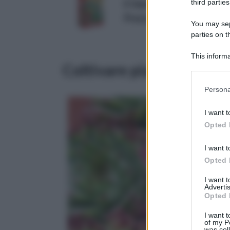
third parties
E Giardino
Prezzo:
in offerta su Amaz
You may sepa
parties on 
This informa
Coltivare piante grasse
Downstream P
Please note
Persona
information 
deny consent
I want t
in below Go
Opted 
I want t
Opted 
I want 
Advertis
Opted 
I want t
of my P
was col