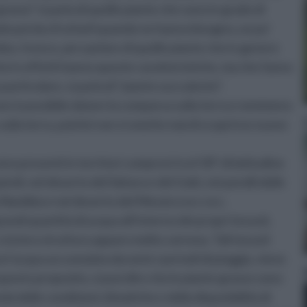
grasse” si parla di quelle piante che sono in grado di
odo poi da sfruttarli quando ne hanno bisogno, un po’
ea. Invece, per parlare di quelle piante che in genere
e in effetti hanno queste caratteristiche, ma che fanno
articolare, si parla di “piante succulente”.
i non è possibile datare la comparsa sulla terra e nemmeno
 sulla terra, poiché non si smette mai di scoprirne nuove
o presenti in territori compresi tra il 30° di latitudine
quindi, nel deserto del Sahara e del Gobi, nei pendii delle
 Namibia e nel deserto del Messico ecc ecc.
ndi quantità di acqua all’interno dei propri tessuti,
o la loro struttura appare molto carnosa. Tali tessuti
t’acqua accumulata durante i periodi di pioggia, viene
A questo proposito, si può dire che le piante grasse sono
da delle condizioni climatiche e della disponibilità di