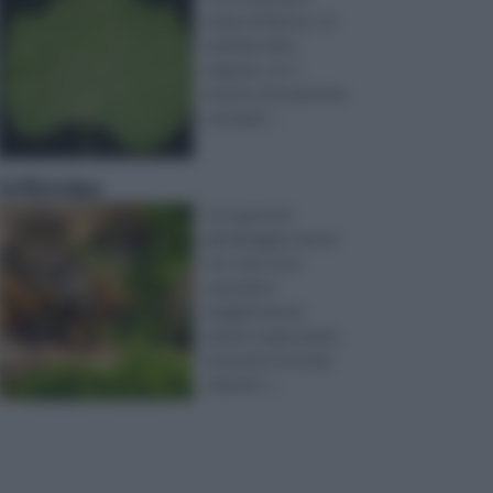
vivaio di fiducia, o in
qualsiasi altro
negozio, con l'
intento di acquistare
una piant ...
Grillotalpa
Occuparsi di
giardinaggio rientra
non solo tra le
operazioni
maggiormente
amate e apprezzate,
ma anche tra le più
salutari e ...