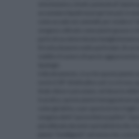
vista botanico, infatti, parlando di “piante 
accumulare liquidi nei propri tessuti, in m
come accade nei cammelli, per rendere l’ id
vengono coltivate come piante grasse e ch
parte di una determinata famiglia botanica p
Si tratta di piante molto particolari, di cu
stabilire il numero di specie oggi presente
tipologie.
Indicativamente, si sa che queste piante son
nord e il 30° di latitudine sud. Le si trova, 
Ande cilene e peruviane, nel deserto della
In pratica, queste piante immagazzinano gra
come già detto, e per questo le loro foglie 
vengono detti “parenchimi acquiferi”. Ques
poi utilizzata durante i periodi di siccità. 
piante “Intelligenti”, nel senso che, a secon