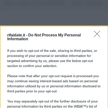
©2026 - rifaidate.it - p.iva 03338800984
Privacy
Pubblicità
rifaidate.it -
Do Not Process My Personal
Information
If you wish to opt-out of the sale, sharing to third parties, or
processing of your personal or sensitive information for
targeted advertising by us, please use the below opt-out
section to confirm your selection.
Please note that after your opt-out request is processed you
may continue seeing interest-based ads based on personal
information utilized by us or personal information disclosed to
third parties prior to your opt-out.
You may separately opt-out of the further disclosure of your
personal information by third parties on the IABâ€™s list of