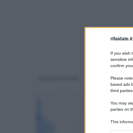
rifaidate.it
If you wish 
sensitive in
confirm your
Verniciare con il rullo
Come verniciare
Please note
finestre e persiane
based ads b
third parties
You may sepa
parties on 
This informa
Downstream P