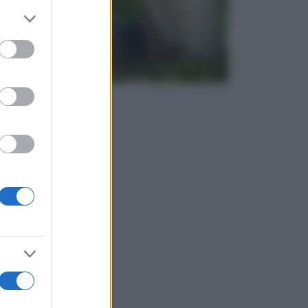
er and store
to grant or
ed purposes