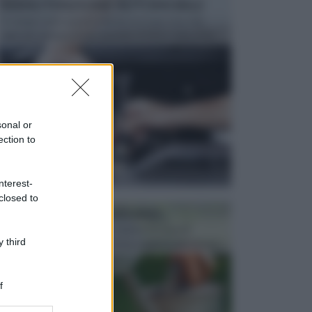
MANUTENZIONE AUTOMOBILE
In tempi come questi, il fai da te è una cosa che
aggrada sempre di piu, quando si tratta della prop...
sonal or
ection to
nterest-
closed to
ATTREZZI DA GIARDINO
Picconi, rastrelli e vanghe: Tutti e tre questi
 third
elementi sono indicati per la lavorazione del terren...
f