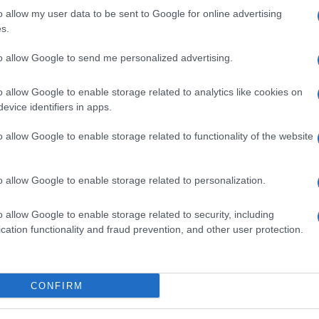
o allow my user data to be sent to Google for online advertising
s.
to allow Google to send me personalized advertising.
o allow Google to enable storage related to analytics like cookies on
evice identifiers in apps.
re
Pittura antifumo
Pittura lavagna e
magnetica
o allow Google to enable storage related to functionality of the website
o allow Google to enable storage related to personalization.
o allow Google to enable storage related to security, including
cation functionality and fraud prevention, and other user protection.
CONFIRM
ti
La pittura antifumo è
Con la pittura lavagna e
a
l'ideale per poter superare
magnetica si rivestono le