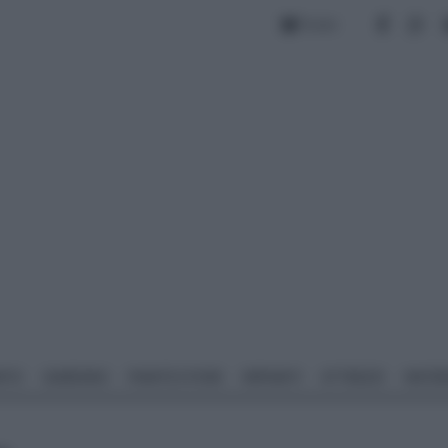
Forum
NTO
GIARDINO
PIANTE E FIORI
IMPIANTI
ATTREZZI
MATERI