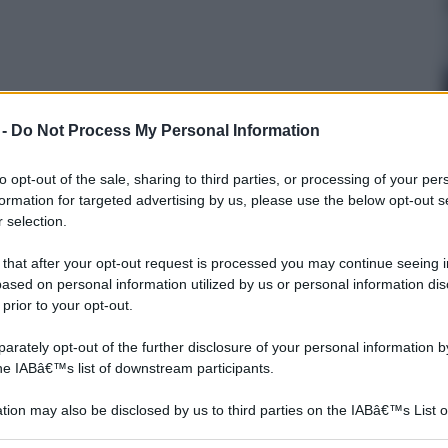
 -
Do Not Process My Personal Information
to opt-out of the sale, sharing to third parties, or processing of your per
formation for targeted advertising by us, please use the below opt-out s
 selection.
 that after your opt-out request is processed you may continue seeing i
Antimuffa per pareti
Colori per esterni
ased on personal information utilized by us or personal information dis
 prior to your opt-out.
rately opt-out of the further disclosure of your personal information by
the IABâ€™s list of downstream participants.
tion may also be disclosed by us to third parties on the IABâ€™s List o
articipants that may further disclose it to other third parties.