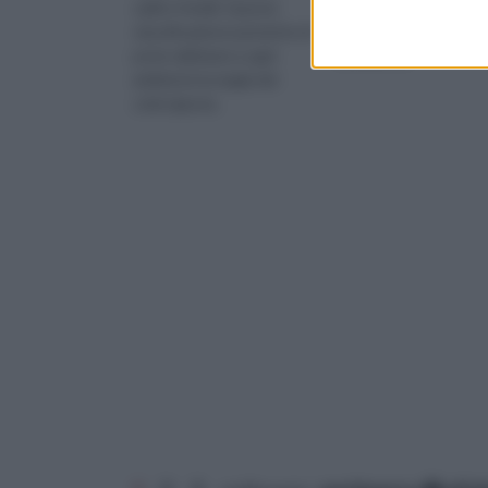
caldi e freddi. Questa
pistola per verniciare e
classificazione permette di
realizzare le colorazion
poter abbinare a ogni
desiderate.
ambiente la magia dei
colori giusta.