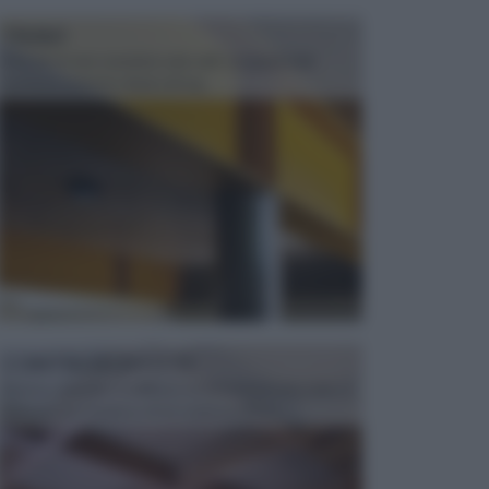
TRAVI
Il fai da te non consiste solo nell' occuparsi del
confezionamento di piccoli og...
CONTROSOFFITTI
Spesso, quando si edifica o si ristruttura una casa, si
opta per la creazione di un controsoffitto. ...