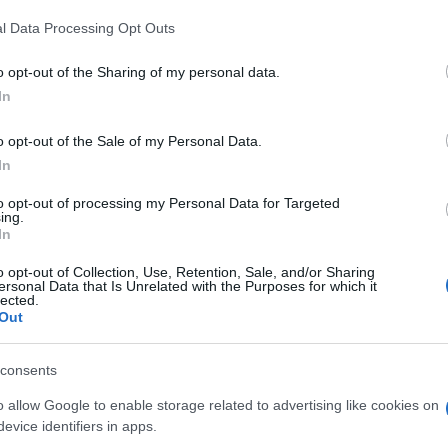
 that this website/app uses one or more Google services and may gath
l Data Processing Opt Outs
including but not limited to your visit or usage behaviour. You may click 
 to Google and its third-party tags to use your data for below specifi
Caratteristiche e modalità
I colori per esterni si
o opt-out of the Sharing of my personal data.
ogle consent section.
d'utilizzo per un fai da te
distinguono per essere
In
re e
con vernice antimuffa per
più resistenti all'umidità,
 con
pareti efficacemente
all'acqua e agli agenti
o opt-out of the Sale of my Personal Data.
narsi
protette.
atmosferici rispetto a
In
quelli usati negli interni.
to opt-out of processing my Personal Data for Targeted
ing.
In
o opt-out of Collection, Use, Retention, Sale, and/or Sharing
ersonal Data that Is Unrelated with the Purposes for which it
lected.
Out
on Nastro in Carta con Ricarica, tesa Easy Cover,
consents
 offerta su Amazon a: 15,79€
o allow Google to enable storage related to advertising like cookies on
evice identifiers in apps.