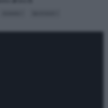
betico
data
strumento
tipo di vernici