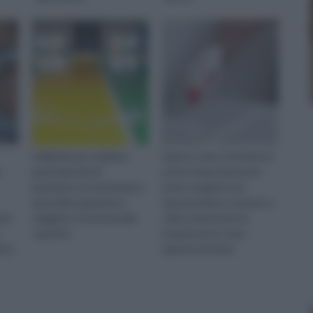
Utilizzata per smaltare
Sapere come verniciare le
a
particolari tipi di
porte è importante per
pavimento, la verniciatura
poter eseguire una
epossidica garantisce
manutenzione costante e
rire
maggiore resistenza alle
utile a mantenere le
superfici.
proprie porte come
tiva
appena montate.