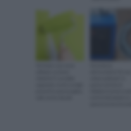
Verniciare casa senza
Verniciatura
utilizzare sostanze
elettrostatica? Di cos
chimiche? E' possibile
stiamo parlando? In
seguendo i nostri consigli,
questo articolo di
presenti in questa pagina,
rifaidate.it potrai scop
sulle vernici naturali.
tutti le informazioni su
questa tecnica innova
e molto utile.