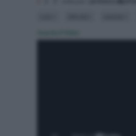
1
2
3
ordina per:
pertinenza
alfa
costo
difficoltà
materiale
Guarda il Video