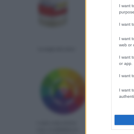
I want t
purpose
I want 
I want t
web or d
La magia dei colori
Pistola per vernicia
I want t
or app.
I want t
I want t
authenti
I colori, come tutte le
Con pochi accorgimen
cose, si suddividono in
impareremo ad usare l