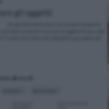
re
are gli oggetti
Per gli amanti del fai da te, una sezione totalmente
 come dare un aspetto nuovo ai tuoi oggetti di casa o agli
te! Ti aiuteremo nella scelta della pittura più adatte alle
betico
data
strumento
tipo di vernici
Verniciatura
Come verniciare le
epossidica
porte