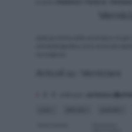
tu sei in :
rifaidate.it
»
Fai da te
»
Vernicia
Vernici
dedicata al tema della verniciatura. Scopri
articoli del giardino con le vernici più adat
tue esigenze.
Articoli su : Verniciare
1
2
3
ordina per:
pertinenza
alfa
costo
difficoltà
materiale
Vernici naturali
Verniciatura
elettrostatica