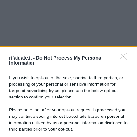
rifaidate.it -
Do Not Process My Personal
Information
If you wish to opt-out of the sale, sharing to third parties, or
processing of your personal or sensitive information for
targeted advertising by us, please use the below opt-out
section to confirm your selection.
Please note that after your opt-out request is processed you
may continue seeing interest-based ads based on personal
information utilized by us or personal information disclosed to
third parties prior to your opt-out.