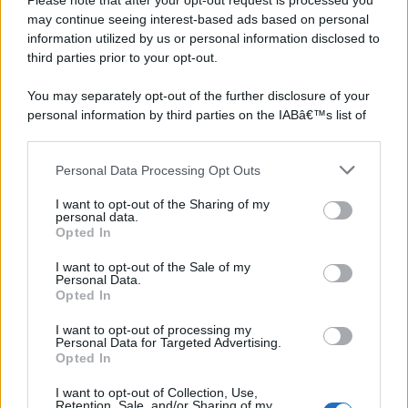
Please note that after your opt-out request is processed you
may continue seeing interest-based ads based on personal
information utilized by us or personal information disclosed to
third parties prior to your opt-out.
You may separately opt-out of the further disclosure of your
personal information by third parties on the IABâ€™s list of
downstream participants.
Personal Data Processing Opt Outs
This information may also be disclosed by us to third parties
on the IABâ€™s List of Downstream Participants that may
I want to opt-out of the Sharing of my
further disclose it to other third parties.
personal data.
Opted In
Please note that this website/app uses one or more Google
services and may gather and store information including but
I want to opt-out of the Sale of my
Personal Data.
not limited to your visit or usage behaviour. You may click to
Opted In
grant or deny consent to Google and its third-party tags to
use your data for below specified purposes in below Google
I want to opt-out of processing my
consent section.
Personal Data for Targeted Advertising.
Opted In
I want to opt-out of Collection, Use,
Retention, Sale, and/or Sharing of my