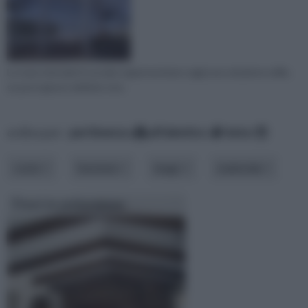
Le travi reticolari in acciaio rappresentano oggi una soluzione edile,
se poi è giusto definire stru
ordina per:
pertinenza
alfabetico
data
costo
funzione
luogo
materiale
Travi in poliuretano