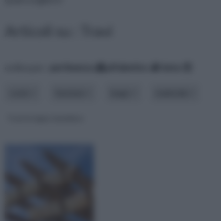
Articoli su : Travi
ordina per:
pertinenza
alfabetico
data
costo
funzione
luogo
materiale
Travi in legno lamellare