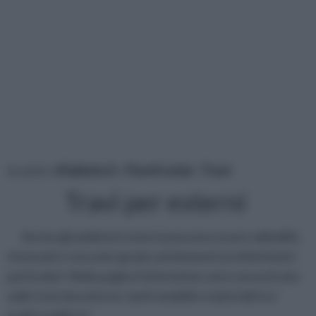
tu sei in :
rifaidate.it
»
Pareti solai
»
Travi
Travi per esterni
Anche gli ambienti esterni possono essere abbelliti,
rinnovati e resi unici grazie ad elementi architettonici
particolari. Nella pagina l'attenzione sarà concentrata
sulle travi da esterno: tanti modelli e materiali tra i
quali scegliere!