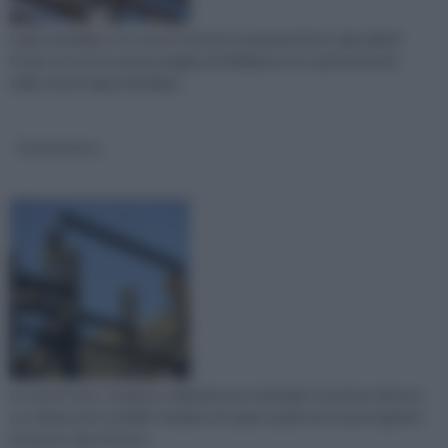
Legno lamellare: ne conosci tutte le caratteristiche e gli utilizzi?
Scopri con noi, in questa pagina di rifaidate.it, le caratteristiche
delle travi in legno lamellare
Travi in ferro
Le travi in ferro vengono realizzate per molteplici strutture diverse,
con dimensioni variabili. Vediamo di capire quali sono le prerogative
di questo tipo di trave.