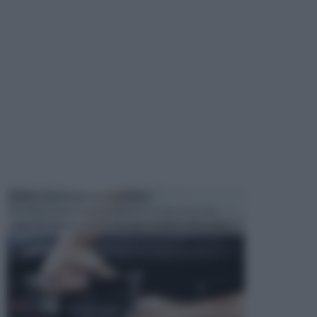
MANUTENZIONE AUTOMOBILE
In tempi come questi, il fai da te è una cosa che
aggrada sempre di piu, quando si tratta della prop...