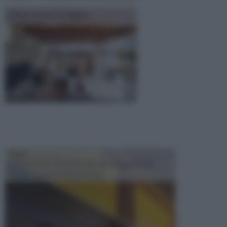
Costo travi in legno
TRAVI
Il fai da te non consiste solo nell' occuparsi del
confezionamento di piccoli og...