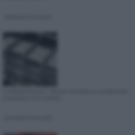
dimensioni travi acciaio
La definizione di trave è " elemento strutturale con una dimensione
predominante, atto a trasferire
prontuario travi acciaio