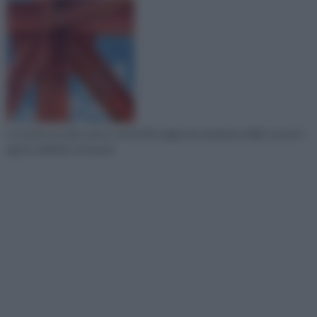
Le travi in acciaio sono a conti fatti oggi una soluzione edile, se poi è
giusto definire struttura