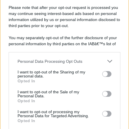
Please note that after your opt-out request is processed you
may continue seeing interest-based ads based on personal
information utilized by us or personal information disclosed to
third parties prior to your opt-out.
You may separately opt-out of the further disclosure of your
personal information by third parties on the IABâ€™s list of
downstream participants.
Personal Data Processing Opt Outs
This information may also be disclosed by us to third parties
on the IABâ€™s List of Downstream Participants that may
I want to opt-out of the Sharing of my
further disclose it to other third parties.
personal data.
Opted In
Please note that this website/app uses one or more Google
services and may gather and store information including but
I want to opt-out of the Sale of my
Personal Data.
not limited to your visit or usage behaviour. You may click to
Opted In
grant or deny consent to Google and its third-party tags to
use your data for below specified purposes in below Google
I want to opt-out of processing my
consent section.
Personal Data for Targeted Advertising.
Opted In