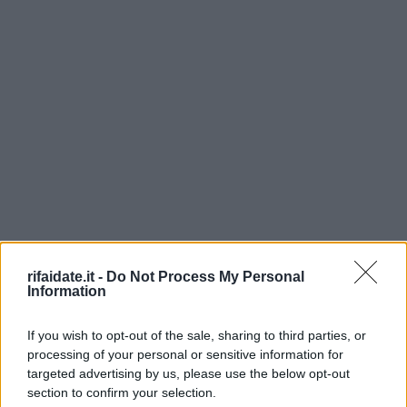
rifaidate.it -
Do Not Process My Personal
Information
If you wish to opt-out of the sale, sharing to third parties, or
processing of your personal or sensitive information for
targeted advertising by us, please use the below opt-out
section to confirm your selection.