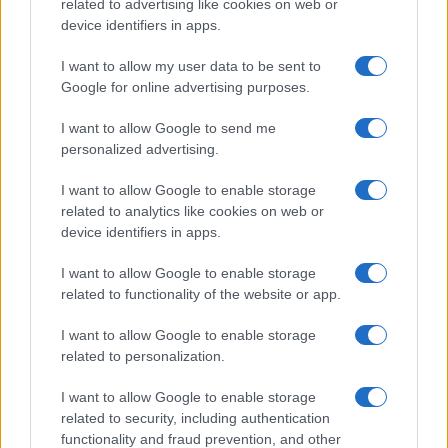
related to advertising like cookies on web or
device identifiers in apps.
I want to allow my user data to be sent to
Google for online advertising purposes.
I want to allow Google to send me
personalized advertising.
I want to allow Google to enable storage
related to analytics like cookies on web or
device identifiers in apps.
I want to allow Google to enable storage
related to functionality of the website or app.
I want to allow Google to enable storage
related to personalization.
I want to allow Google to enable storage
related to security, including authentication
functionality and fraud prevention, and other