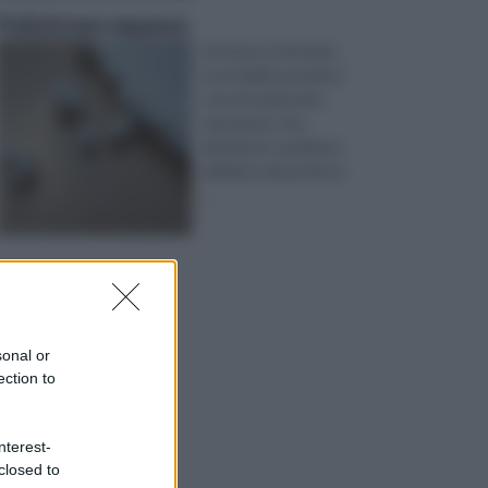
Polistirene espanso
Attaverso il fai date
è possibile prendersi
cura di moltissime
operazioni, che,
altrimenti, sarebbero
affidati a dei professi
...
sonal or
ection to
nterest-
closed to