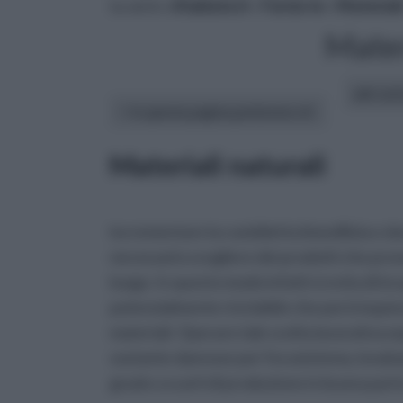
tu sei in :
rifaidate.it
»
Fai da te
»
Material
Mater
altri art
In questa pagina parleremo di :
Materiali naturali
incrementare la cosiddetta bioedilizia e d
necessario scegliere dei prodotti che prov
luogo. In questo modo infatti si evita di 
potenzialmente riciclabile che però inquina
materiali. Operare tale scelta lavorativa eq
sostante dannose per l'ecosistema, innalza
grazie a scarti di produzione in buona parte