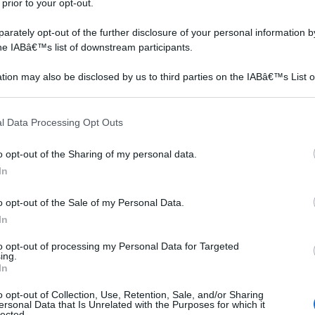
uale residuo di corteccia o di terra. Fatto questo il
 prior to your opt-out.
to in forno alla temperatura di 380°, così da sciogliere
rately opt-out of the further disclosure of your personal information by
collante naturale. Questo dovrebbe lasciar facilmente
the IABâ€™s list of downstream participants.
cia di collante chimico.
tion may also be disclosed by us to third parties on the IABâ€™s List o
R255SMS+ troncatrice scorrevole multi-materiale
articipants that may further disclose it to other third parties.
s (230 V)
 that this website/app uses one or more Google services and may gath
on a: 224,78€
l Data Processing Opt Outs
including but not limited to your visit or usage behaviour. You may click 
 to Google and its third-party tags to use your data for below specifi
o opt-out of the Sharing of my personal data.
ogle consent section.
In
o opt-out of the Sale of my Personal Data.
In
Questa particolare fibra garantisce un buon
to opt-out of processing my Personal Data for Targeted
ing.
isolamento sia termico che acustico,
In
un'elevata capacità d'assorbire le particelle
o opt-out of Collection, Use, Retention, Sale, and/or Sharing
d'acqua circostanti e una grande resistenza ai
ersonal Data that Is Unrelated with the Purposes for which it
lected.