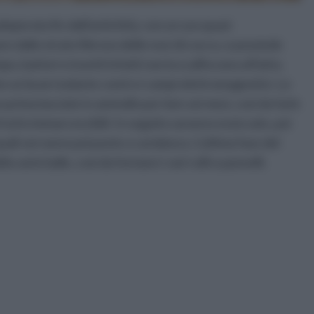
doperata fin dall'antichità, con un uso quasi
re dallo strato fibroso delle noci di cocco, e possiede
po, batteri e insetti infatti non la scalfiscono affatto.
che un buon isolante contro i campi elettromagnetici. Le
prima lasciate in ammollo per ben sei mesi, così da farle
tutto immarcescibili. In seguito saranno essiccate, poi
 quali verranno poi poste a cardatura. L'ultima fase del
 varie balle, così da formare i vari rulli e pannelli.