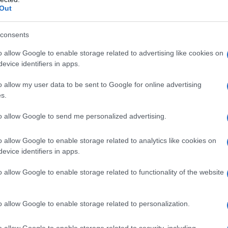
funghi. Quest'ultima qualità lo rende inoltre
Out
decisamente adatto all'isolamento delle pareti
esterne di un edificio. E' molto facile trovare in
consents
commercio dei pannelli in fibra di legno,
o allow Google to enable storage related to advertising like cookies on
composti anche da magnesite caustica. Il
evice identifiers in apps.
processo di produzione prevede la formazione
o allow my user data to be sent to Google for online advertising
di un impasto composto da fibre di legno,
s.
solfato e ossido di magnesio. Una volta
osti a elevate temperature, in modo tale da svuotare del
to allow Google to send me personalized advertising.
ancora vi sono incorporati, assorbendo inoltre il magnesio
o allow Google to enable storage related to analytics like cookies on
evice identifiers in apps.
o allow Google to enable storage related to functionality of the website
o allow Google to enable storage related to personalization.
o allow Google to enable storage related to security, including