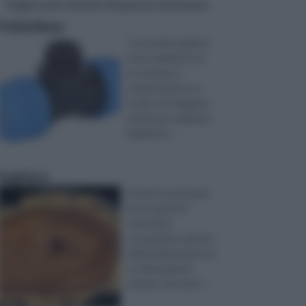
Pagine più visitate di questa settimana
Polietilene
I raccordi propilene
sono realizzati con
un sistema a
compressione e a
scatto. Si collegano
ai tubi per realizzare
impianti d ...
Sughero
il fai da te permette
di occuparsi di
tantissime
occupazioni, ognuna
delle quali fa parte di
un determinato
settore. Per ques ...