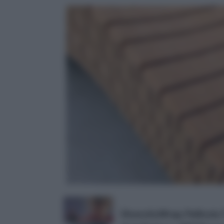
DiversityWrap, Pellicola 