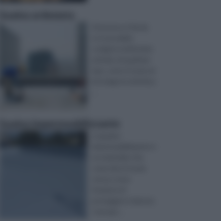
Guaina ardesiata
Attraverso il fai da
te è possibile
svolgere moltissime
attività, di qualsiasi
tipo: sotto il nome di
bricolage le attività p
...
Guaina impermeabilizzante
La guaina
impermeabilizzante è
un materiale che,
come dice il nome
stesso, ha la
funzione di
proteggere i balconi,
i terrazzi ...