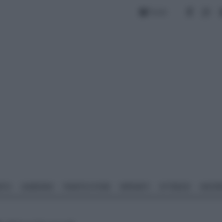
Forum
NTO
GIARDINO
PIANTE E FIORI
IMPIANTI
ATTREZZI
MATERI