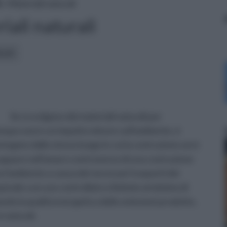
i
» Materiali naturali
iali naturali
icoli:
Se si scelgono dei materiali naturali per
unque avere un impatto minore sull'ambiente, è
engano dallo stesso luogo in cui la costruzione avrà
incappare nell'amaro controsenso di una costruzione
 l'ambiente a causa dei necessari trasporti dei
uivale a un uso controllato e limitato al minimo di
ndo la qualità energetica delle emissioni prodotte,
 naturali.