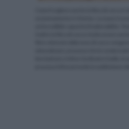
Come il sughero anche la fibra di cocco è a
esclusivamente in Oriente. La si può ricava
un'incredibile capacità d'inalterabilità. Tem
Inoltre la fibra di cocco risulta essere an
fibre ottenute dalla noce di cocco vengono 
mineralizzare, processo che le renderà del 
ben battute e infine riordinate in balle, le
processo infine prevede la suddivisione della