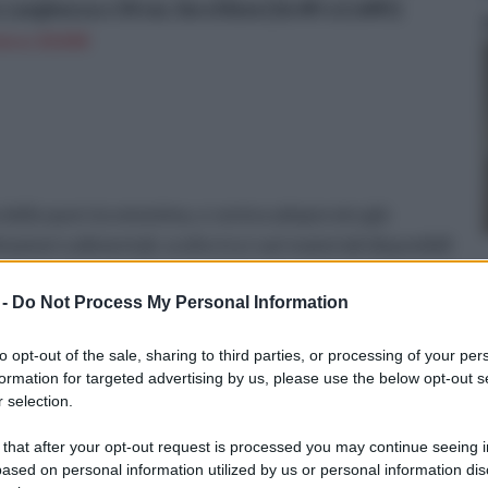
 Larghezza x 50 cm, 5m x50cm (16.4ft x1.64ft)
n a: 23,01€
 della quercia omonima, e veniva adoperato già
zioni rudimentali, scelto tra i vari materiali disponibili
ingerenze temporali e soprattutto alquanto resistente. Le
 -
Do Not Process My Personal Information
 queste due, essendo molto traspirabile e altamente
e, che su questo materiale non hanno effetto. L'uso del
to opt-out of the sale, sharing to third parties, or processing of your per
 soltanto da chi desidera realizzare costruzioni
formation for targeted advertising by us, please use the below opt-out s
doperato in pannelli come isolante, sia termico che
 selection.
nto di sughero, senza però danneggiare in alcun modo la
 that after your opt-out request is processed you may continue seeing i
 In seguito il granulato ricavato dal processo viene
ased on personal information utilized by us or personal information dis