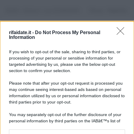
©2026 - rifaidate.it - p.iva 03338800984
Privacy
Pubblicità
rifaidate.it -
Do Not Process My Personal
Information
If you wish to opt-out of the sale, sharing to third parties, or
processing of your personal or sensitive information for
targeted advertising by us, please use the below opt-out
section to confirm your selection.
Please note that after your opt-out request is processed you
may continue seeing interest-based ads based on personal
information utilized by us or personal information disclosed to
third parties prior to your opt-out.
You may separately opt-out of the further disclosure of your
personal information by third parties on the IABâ€™s list of
downstream participants.