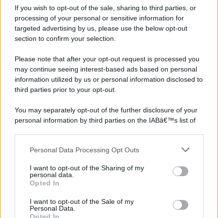
If you wish to opt-out of the sale, sharing to third parties, or
processing of your personal or sensitive information for
targeted advertising by us, please use the below opt-out
section to confirm your selection.
Please note that after your opt-out request is processed you
may continue seeing interest-based ads based on personal
information utilized by us or personal information disclosed to
third parties prior to your opt-out.
You may separately opt-out of the further disclosure of your
personal information by third parties on the IABâ€™s list of
downstream participants.
Personal Data Processing Opt Outs
This information may also be disclosed by us to third parties
on the IABâ€™s List of Downstream Participants that may
I want to opt-out of the Sharing of my
further disclose it to other third parties.
personal data.
Opted In
Please note that this website/app uses one or more Google
services and may gather and store information including but
I want to opt-out of the Sale of my
Personal Data.
not limited to your visit or usage behaviour. You may click to
Opted In