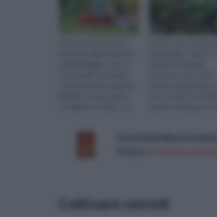
Attraverso il fai da te è
Spesso, chi si occupa d
anche possibile dedicarsi
giardinaggio “fai da te” 
al giardinaggio, ovvero a
decide di coltivare,
tutte quelle operazioni
piuttosto che le varie
necessarie per rendere il
piante ornamentali, un
giardino di casa propria
vero e proprio orticello
accogliente e bello, così
Questa scelta può es
come è possibile effe...
motivata da molti fatto
spe...
Insetticida Nexa Formiche
Prezzo:
in offerta su Amazo
Coltivare cetrioli