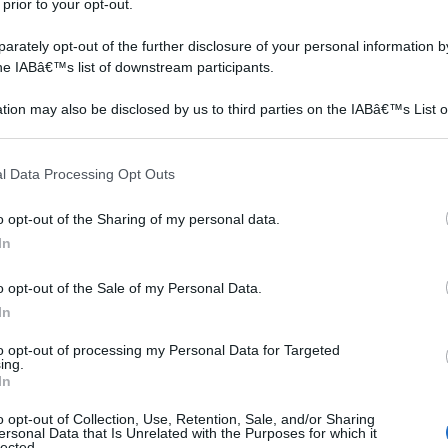
 prior to your opt-out.
rately opt-out of the further disclosure of your personal information by
e Patate Sacchi per Piante 30L Borse di Piantatura
the IABâ€™s list of downstream participants.
ote, Cipolla e Ortaggi
tion may also be disclosed by us to third parties on the IABâ€™s List o
n a: 10,99€
articipants that may further disclose it to other third parties.
 that this website/app uses one or more Google services and may gath
l Data Processing Opt Outs
including but not limited to your visit or usage behaviour. You may click 
 to Google and its third-party tags to use your data for below specifi
o opt-out of the Sharing of my personal data.
ogle consent section.
In
o opt-out of the Sale of my Personal Data.
In
to opt-out of processing my Personal Data for Targeted
ing.
In
o opt-out of Collection, Use, Retention, Sale, and/or Sharing
ersonal Data that Is Unrelated with the Purposes for which it
lected.