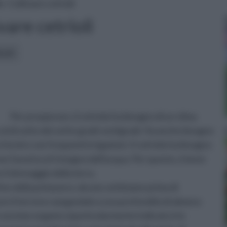
o
» Coltivare cetrioli
vare cetrioli
icoli:
Per prosperare, il cetriolo ha bisogno di un clima
l di sotto dei sette gradi centigradi. Ha anche bisogno
ornire con frequenti irrigazioni. Il cetriolo ha bisogno
n favorisca il ristagno dell'acqua. Per questo, è bene
il drenaggio della terra.
ine della primavera: alcune settimane prima di
re il terreno vangandolo a una profondità di almeno
concime organico (particolarmente indicato è lo