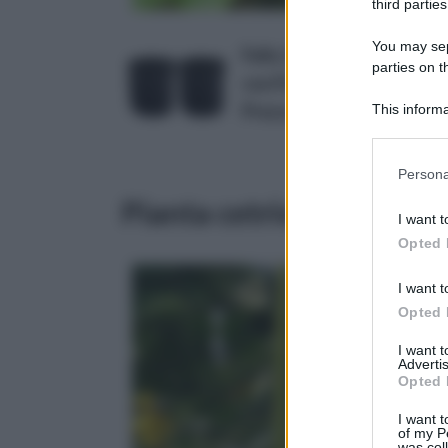
third parties
You may sepa
Felly 2 Pezzi Coltivazion
parties on 
con Patta per Patate, Car
Prezzo:
This informa
in offerta su Amazo
Downstream P
Please note
Persona
information 
Pianta cetrioli
deny consent
I want t
in below Go
Opted 
I want t
Opted 
I want 
Advertis
Opted 
I want t
of my P
was col