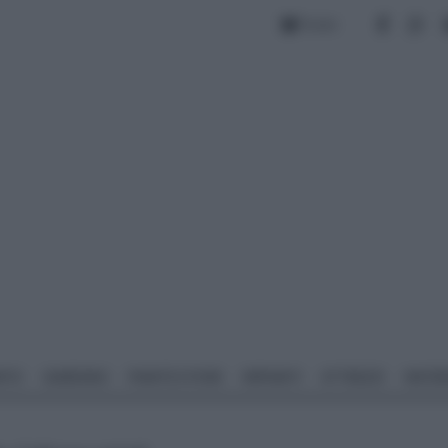
Forum
NTO
GIARDINO
PIANTE E FIORI
IMPIANTI
ATTREZZI
MATERI