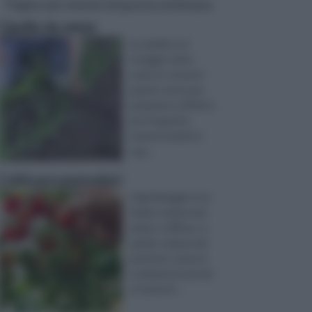
Pagine più visitate di questa settimana
Cipolla da seme
La cipolla è un
ortaggio molto
usato in cucina in
quanto serve per
preparare soffritti e
per insaporire
numerosi piatti e
sug ...
Coltivare pomodori
Il giardinaggio è un
hobby sempre più
amato e diffuso, e,
quindi, sempre più
praticato. Questo
ovviamente perché
si tratta di ...