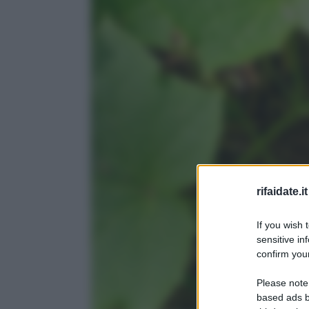
rifaidate.it
If you wish 
sensitive in
confirm your
Please note
based ads b