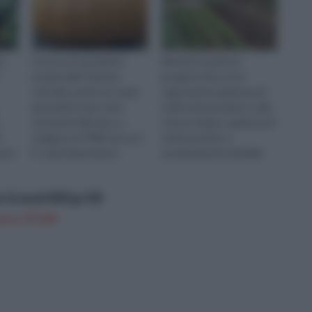
i
La zucca è una pianta
Mettere a punto il
,
propria dell' America
progetto di un orto
centrale, anche se i semi
rappresenta qualcosa di
più antichi sono stati
molto interessante e, allo
ritrovati in Messico, e
stesso tempo, qualcosa di
.
risalgono al 7000 circa a.C.
molto positivo e
sere
E' stata importata in
assolutamente fattibile
ri,
occidente subito dopo la
per una porzione sempre
scopert...
crescente di italia...
 Granuli 800 gr KB
n a: 19,15€