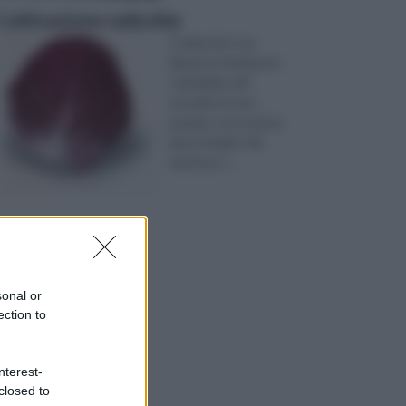
Coltivazione radicchio
Il radicchio è un
alimento facilmente
coltivabile nell’
orticello di casa
propria, così come le
altre insalate. Ne
esistono t ...
sonal or
ection to
nterest-
closed to