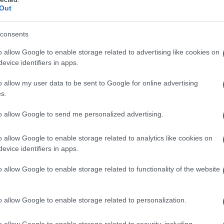
Out
consents
o allow Google to enable storage related to advertising like cookies on
evice identifiers in apps.
o allow my user data to be sent to Google for online advertising
s.
to allow Google to send me personalized advertising.
o allow Google to enable storage related to analytics like cookies on
evice identifiers in apps.
o allow Google to enable storage related to functionality of the website
o allow Google to enable storage related to personalization.
re dal terreno, si può iniziare a diradarli: si tratta di
rmette di eliminare le piante più fragili, che
o allow Google to enable storage related to security, including