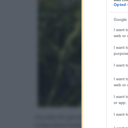
Opted 
Google 
I want t
web or d
I want t
purpose
I want 
I want t
web or d
I want t
or app.
I want t
Una volta che i germogli inizieranno a spunta
un'operazione fondamentale, in quanto ci pe
I want t