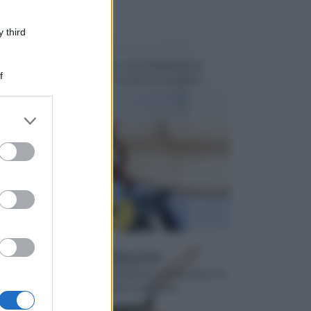
 third
TECNICHE
Il fai da te è un' occupazione che richiede molte
f
cose, tra cui la passione e la volontà e la pazien...
er and store
to grant or
ed purposes
MATERIALI PER EDILIZIA
Ogni qualvolta si sceglie di dedicarsi ad operazioni di
fai da te, si sceglie di eseguire operazioni...