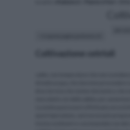
tu sei in :
rifaidate.it
»
Piante e Fiori
»
Ort
Colti
altri art
In questa pagina parleremo di :
Coltivazione cetrioli
caldo, con temperature che non scendano a
di molta acqua, che dovremo provvedere a f
di un terreno che sia ben drenante e che no
mescolarlo con della sabbia, per aumentare 
La semina può essere effettuata verso la f
quest'operazione, sarà necessario prepara
trenta centimetri e concimandolo con del 