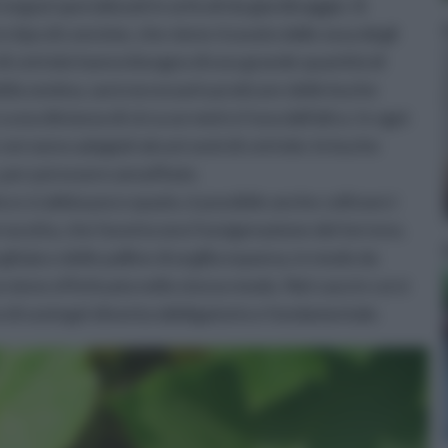
egozi specializzati in articoli da giardinaggio. Si
ro tipo di concime, che viene ricavato dalle ossa degli
di cetriolo hanno bisogno di una grande quantità di
lla semina, sarà necessario praticare delle buche
una distanza di circa un metro l'una dall'altra. In ogni
e verranno adagiati alcuni semi di cetriolo: le buche
 per poi essere annaffiate.
o e si abbia poco spazio, è possibile anche coltivare i
terracotta, che favoriscono l'ossigenazione del terreno.
hiaia o delle palline di argilla espansa, in modo da
a viene effettuata nello stesso modo. Nel caso in cui si
lizzo di sostegni diventa obbligatorio e fondamentale.