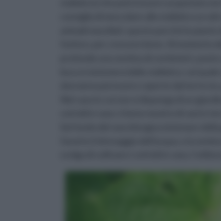
stallatico) che potrà essere acquistato nei n
consiglia di mescolare allo stallatico un alt
animali macellati: questo perché le piante 
fosforo, per crescere bene. Al momento de
profonde una ventina di centimetri, poste a 
buca si sistemerà delle stallatico, sul qual
dovranno poi essere coperte dal terriccio,
Nel caso in cui non si disponga di un giardin
cetrioli in vaso: è bene munirsi di vasi in 
Sul fondo del vaso bisogna sistemare della g
favorire il drenaggio dell'acqua, e la semin
scelga di coltivare i cetrioli in vaso, l'uti