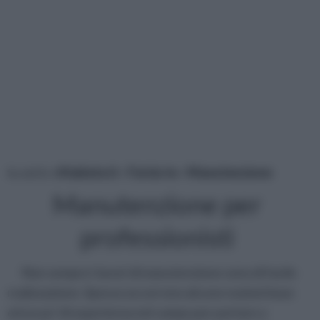
tu sei in :
rifaidate.it
»
Fai da te
»
Manutenzione
Manutenzione per
professionisti
Non sempre i lavori di manutenzione sono di facile
realizzazione. Spesso occorrono alcune nozioni base
ed un po’ di esperienza nel campo per portare a