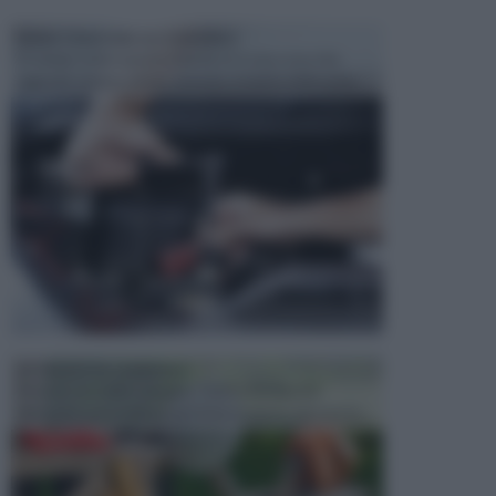
MANUTENZIONE AUTOMOBILE
In tempi come questi, il fai da te è una cosa che
aggrada sempre di piu, quando si tratta della prop...
ATTREZZI DA GIARDINO
Picconi, rastrelli e vanghe: Tutti e tre questi
elementi sono indicati per la lavorazione del terren...