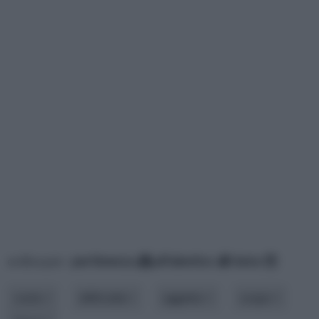
ordina per:
pertinenza
alfabetico
data
costo
difficoltà
oggetto
scopo