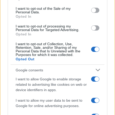
Please note that this website/app uses one or more Google
services and may gather and store information including but
I want to opt-out of the Sale of my
Personal Data.
not limited to your visit or usage behaviour. You may click to
Opted In
grant or deny consent to Google and its third-party tags to
use your data for below specified purposes in below Google
I want to opt-out of processing my
consent section.
Personal Data for Targeted Advertising.
Opted In
I want to opt-out of Collection, Use,
Retention, Sale, and/or Sharing of my
Personal Data that Is Unrelated with the
Purposes for which it was collected.
Opted Out
Google consents
I want to allow Google to enable storage
related to advertising like cookies on web or
device identifiers in apps.
I want to allow my user data to be sent to
©2026 - rifaidate.it - p.iva 03338800984
Privacy
Pubblicità
Google for online advertising purposes.