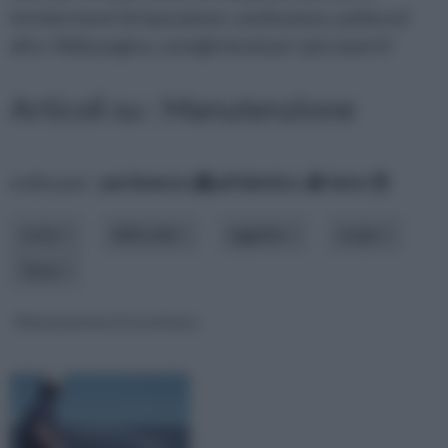
termine lavori di riparazione, sostituzione, pulizia ed
altro. Nella pagina, consigli mirati per i più esperti!
Articoli su : Manutenzione
ordina per:
pertinenza
alfabetico
data
costo
difficoltà
oggetto
scopo
Tema
Manutenzione fotovoltaico