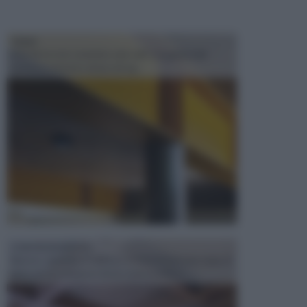
TRAVI
Il fai da te non consiste solo nell' occuparsi del
confezionamento di piccoli og...
CONTROSOFFITTI
Spesso, quando si edifica o si ristruttura una casa, si
opta per la creazione di un controsoffitto. ...