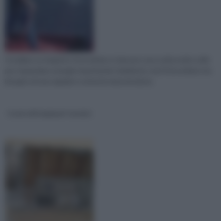
Installare un impianto fotovoltaico è davvero una scelta molto utile
per risparmiare energia rispettando l'ambiente, ma il fotovoltaico ha
bisogno di una regolare e attenta manutenzione.
Controlli impianti termici