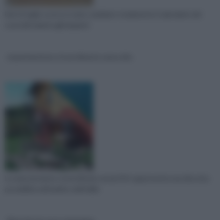
Dal 12 luglio scorso è stato cambiato totalmente il calendario dei
controlli relativi agli impianti
manutenzione straordinaria senza dia
La manutenzione straordinaria senza DIA rappresenta una discreta
possibilità nell’ambito dell’ediliz