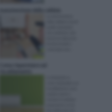
manutenzione della caldaia
La manutenzione
della caldaia è una di
quelle operazioni
che sembrano solo
doverose dal punto
di vista morale o
comunque una ...
Come risparmiare sul
riscaldamento
Le domande su
come risparmiare sul
riscaldamento sono
sempre tante e
tornano in maniera
prepotente con la
fine dell’estate. N ...