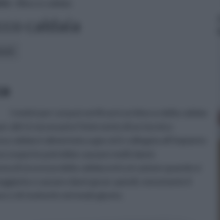
nto
» Blocco caldaia
cco caldaia
icoli:
ca
I motivi per cui può verificarsi un blocco della caldaia
 per altri è necessario l’intervento di un tecnico
una caldaia è alimentata a gas ed è collegata all’impianto
oco esperte potrebbe causare molti danni.
tema di sicurezza della caldaia entra in azione quando si
iarla o causare danni gravi, quindi, nonostante il
e e di risolverle nel modo giusto.