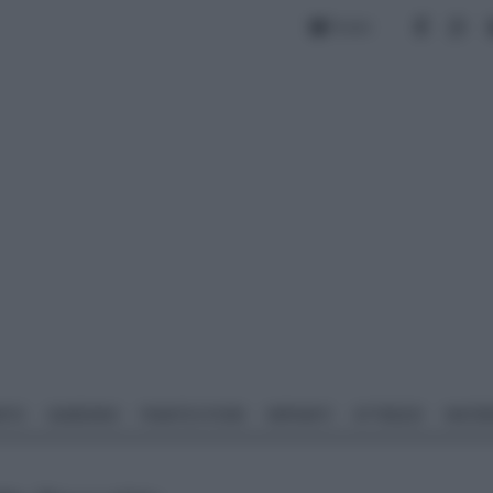
Forum
NTO
GIARDINO
PIANTE E FIORI
IMPIANTI
ATTREZZI
MATERI