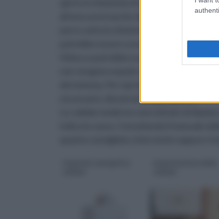
aprire lo sfiatatoio di ogni termosifone e la
authenti
all’aria uscirà anche dell’acqua per cui, a
porre sotto lo sfiatatoio. Terminata l’oper
potrebbe essere scesa al di sotto della sog
Il blocco potrebbe essere anche dovuto ad u
non vengono espulsi correttamente un se
del sistema. Per ripristinarlo occorre control
necessario, disostruirlo dallo sporco.
Le caldaie moderne sono dotate di display c
indica la causa. Consultando il manuale dell
quanto consigliato, intervenire oppure rivo
risparmio energetico
manutenzione della
caldaia
caldaia