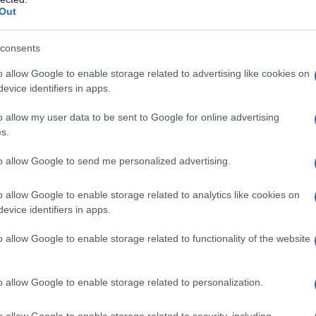
Out
ta da una batteria che potrebbe essersi esaurita.
ettrico generale, il problema potrebbe essere causato da
consents
o allow Google to enable storage related to advertising like cookies on
urita, è sempre consigliabile rivolgersi ad un tecnico
evice identifiers in apps.
o allow my user data to be sent to Google for online advertising
daia è la diminuzione della pressione dell’acqua. Su ogni
s.
sibile, è presente un manometro che indica la pressione
ione e quindi l'acqua non è calda, deve essere compresa
to allow Google to send me personalized advertising.
o allow Google to enable storage related to analytics like cookies on
sione è scesa sotto 1,5 bar. E’ possibile ripristinarla
evice identifiers in apps.
regolazione. Qualora si dovesse far entrare troppa
o allow Google to enable storage related to functionality of the website
2 bar, per farla diminuire basterà aprire lo sfiatatoio di
cui raccogliere l’acqua che ne uscirà, fino a riportare la
o allow Google to enable storage related to personalization.
ssiva di aria nei termosifoni: per rimuoverla occorre
o allow Google to enable storage related to security, including