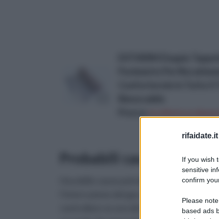
EXTHERM Doppio Tappetin
Pavimento Per Riscaldam
Confortevole In Tutto Il
Rinnovabile
Prezzo:
in offerta su Amazo
rifaidate.it
Probabili cause del blocc
If you wish 
sensitive in
Una delle cause potrebbe essere
confirm your
l’interruzione del gas: per prima cosa, quin
Please note
controllare se uno dei fornelli della cucina 
based ads b