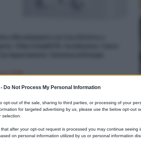
o a Riscaldamento con Cavo Elettrico a
ento- 150w/2,5m&#178;- Installazione- Calore
 Tuo Appartamento- Soluzione ad Energia
n a: 79,9€
 -
Do Not Process My Personal Information
o della caldaia
to opt-out of the sale, sharing to third parties, or processing of your per
formation for targeted advertising by us, please use the below opt-out s
 selection.
di,
 that after your opt-out request is processed you may continue seeing i
si
ased on personal information utilized by us or personal information dis