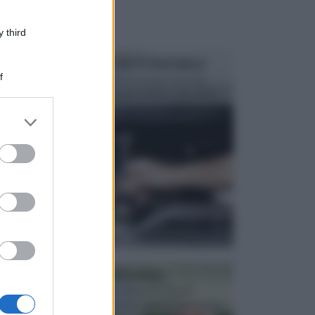
 third
MANUTENZIONE AUTOMOBILE
f
In tempi come questi, il fai da te è una cosa che
aggrada sempre di piu, quando si tratta della prop...
er and store
to grant or
ed purposes
ATTREZZI DA GIARDINO
Picconi, rastrelli e vanghe: Tutti e tre questi
elementi sono indicati per la lavorazione del terren...