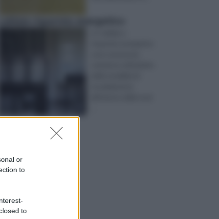
caldaie risparmio energetico
Le caldaie a
risparmio energetico
sono una buona
soluzione nell’ambito
delle modalità di
riscaldamento
all’interno delle nost
...
sonal or
ection to
nterest-
closed to