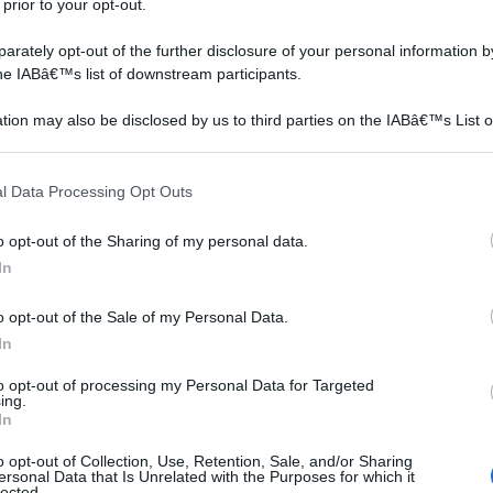
ero
 prior to your opt-out.
rately opt-out of the further disclosure of your personal information by
ta da
the IABâ€™s list of downstream participants.
e la
tion may also be disclosed by us to third parties on the IABâ€™s List o
articipants that may further disclose it to other third parties.
 del
 that this website/app uses one or more Google services and may gath
l Data Processing Opt Outs
including but not limited to your visit or usage behaviour. You may click 
 to Google and its third-party tags to use your data for below specifi
o opt-out of the Sharing of my personal data.
li
ogle consent section.
In
i un
o opt-out of the Sale of my Personal Data.
care
In
i
to opt-out of processing my Personal Data for Targeted
ing.
lla
In
due
o opt-out of Collection, Use, Retention, Sale, and/or Sharing
ersonal Data that Is Unrelated with the Purposes for which it
lected.