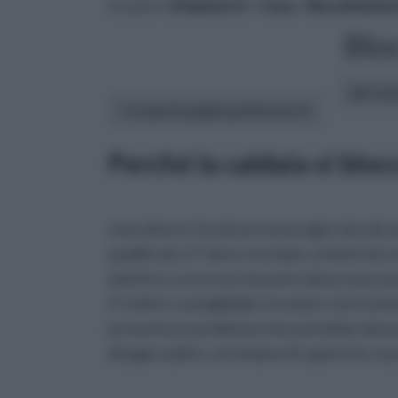
tu sei in :
rifaidate.it
»
Casa
»
Riscaldame
Blo
altri art
In questa pagina parleremo di :
Perché la caldaia si bloc
sono diversi. Su alcuni si può agire da soli,
qualificato. E’ bene ricordare, infatti che 
elettrico: un errore da parte di persone p
E' inoltre consigliabile ricordare che il sis
presenta un problema che potrebbe dannegg
disagio subito, cerchiamo di capirne le caus