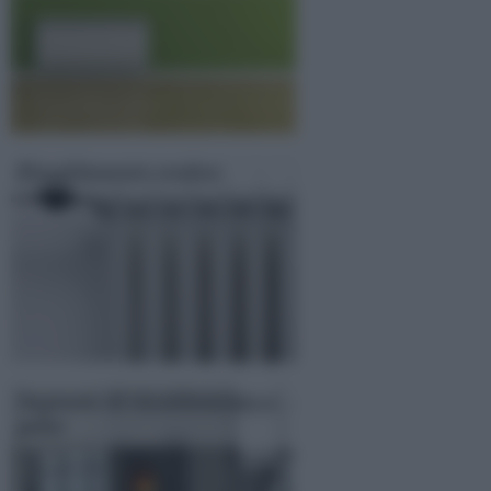
Riscaldamento svedese
Impianto di riscaldamento a
pellet