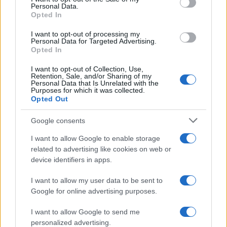
Personal Data.
not limited to your visit or usage behaviour. You may click to
Opted In
grant or deny consent to Google and its third-party tags to
use your data for below specified purposes in below Google
I want to opt-out of processing my
consent section.
Personal Data for Targeted Advertising.
Opted In
I want to opt-out of Collection, Use,
Retention, Sale, and/or Sharing of my
Personal Data that Is Unrelated with the
Purposes for which it was collected.
Opted Out
Google consents
I want to allow Google to enable storage
related to advertising like cookies on web or
device identifiers in apps.
I want to allow my user data to be sent to
Google for online advertising purposes.
I want to allow Google to send me
personalized advertising.