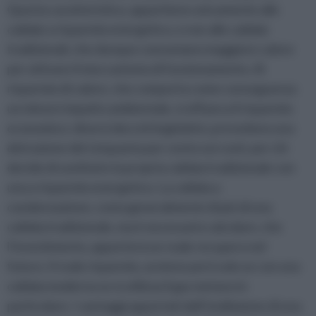
Questa caratteristica, appartiene unicamente alle
caldaie a risparmio energetico, e non alle caldaie
tradizionali, che dunque consumano maggiore calore
per attivare il meccanismo di funzionamento. Al
risparmio di calore, che comporta come conseguenza
un minore impatto ambientale, si affianca il risparmio
economico: diversi decreti legislativi, prevedono una
detrazione del cinquanta per cento sui costi, per chi
decide di sostituire la propria caldaia tradizionale con
una a risparmio energetico. La caldaia a
condensazione, costa generalmente di più di una
caldaia tradizionale, ma è necessario calcolare, che
l’investimento, apporterà un reale recupero nel
futuro. Il reale risparmio, avviene però solo se con una
caldaia moderna se si utilizza il gas metano in
particolare. I vantaggi apportati dall’istallazione di una