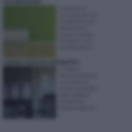
riscaldamento
Le domande su
come risparmiare sul
riscaldamento sono
sempre tante e
tornano in maniera
prepotente con la
fine dell’estate. N ...
caldaie risparmio energetico
Le caldaie a
risparmio energetico
sono una buona
soluzione nell’ambito
delle modalità di
riscaldamento
all’interno delle nost
...