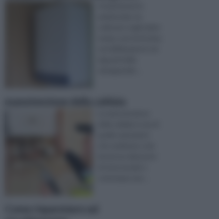
L’inquinamento
ambientale, ha
sollevato negli ultimi
tempi, una fortissima
sensibilizzazione nei
riguardi della
salvaguardia ...
manutenzione della caldaia
La manutenzione
della caldaia è una di
quelle operazioni
che sembrano solo
doverose dal punto
di vista morale o
comunque una ...
Come risparmiare sul