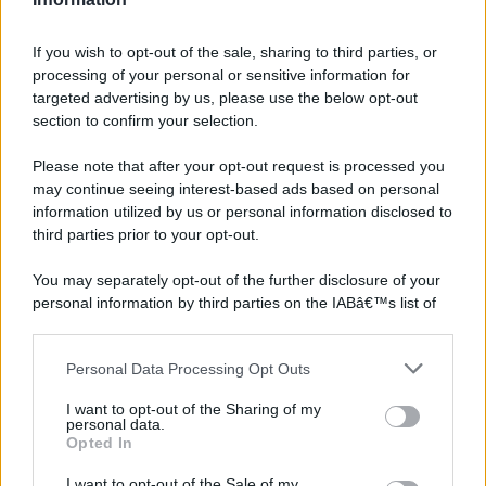
If you wish to opt-out of the sale, sharing to third parties, or
processing of your personal or sensitive information for
targeted advertising by us, please use the below opt-out
©2026 - rifaidate.it - p.iva 03338800984
Privacy
Pubblicità
section to confirm your selection.
Please note that after your opt-out request is processed you
may continue seeing interest-based ads based on personal
information utilized by us or personal information disclosed to
third parties prior to your opt-out.
You may separately opt-out of the further disclosure of your
personal information by third parties on the IABâ€™s list of
downstream participants.
Personal Data Processing Opt Outs
This information may also be disclosed by us to third parties
on the IABâ€™s List of Downstream Participants that may
I want to opt-out of the Sharing of my
further disclose it to other third parties.
personal data.
Opted In
Please note that this website/app uses one or more Google
services and may gather and store information including but
I want to opt-out of the Sale of my