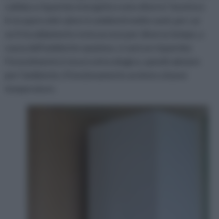
caldaia a risparmio energetico sono diversi: favorisce
il recupero del calore in ambienti molto vasti, per cui
se il riscaldamento resta acceso per diverso tempo, a
causa dell’ambiente spazioso, ci sarà un risparmio;
l’investimento è sicuro ed ecologico, quindi salutare
per l’ambiente, il funzionamento avviene a basse
temperature.