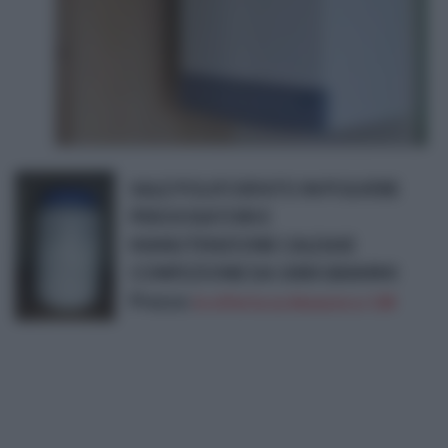
SALE POLIFOSFATO IN POLVERE
PER DOSATORI E
MANUTENZIONE CALDAIE
CONFEZIONE DA 1000 GRAMMI
Prezzo:
in offerta su Amazon a: 13€