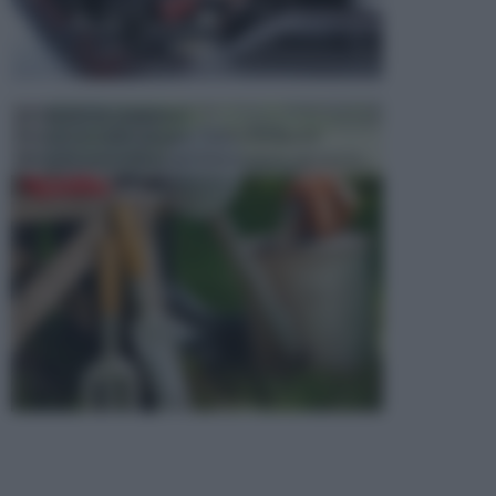
ATTREZZI DA GIARDINO
Picconi, rastrelli e vanghe: Tutti e tre questi
elementi sono indicati per la lavorazione del terren...