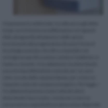
L’inquinamento ambientale, ha sollevato negli ultimi
tempi, una fortissima sensibilizzazione nei riguardi
della salvaguardia del pianeta e delle specie,
incentivando alla progettazione di nuove forme di
tecnologia avanzata, che oltre a rispondere ad
un’esigenza specifica umana, tutelano l’ambiente, in
maniera costante. Il riscaldamento, ha determinato
una serie di problematiche notevoli, per cui, sono
state cercate delle soluzioni idonee, per creare un
risparmio notevole sul piano energetico. Per legge, i
riscaldamenti possono essere attivati solo in
determinate fasce orarie, cosi da non creare un
sovraccarico e soprattutto un abuso ed un dispendio