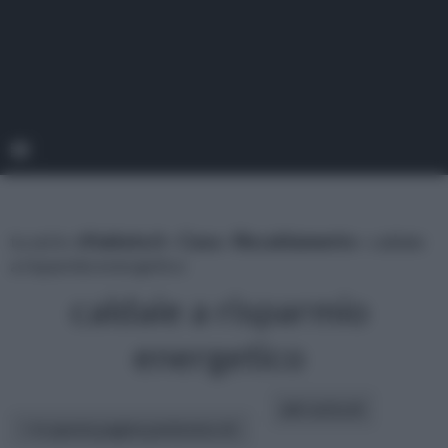
tu sei in :
rifaidate.it
»
Casa
»
Riscaldamento
» caldaie
a risparmio energetico
caldaie a risparmio
energetico
altri articoli:
In questa pagina parleremo di :