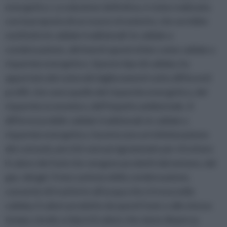
energetico. La soluzione definitiva, è stata realizzata
con la proposta di un nuovo strumento, che avrebbe
sostituito le caldaie tradizionali: le caldaie a
condensazione, altrimenti apostrofate come caldaie a
risparmio energetico. Questo tipo di caldaia, ha
apportato dei notevoli miglioramenti sotto differenti
profili: che sono quello del risparmio energetico, del
risparmio economico, dell’impatto ambientale. A
differenza delle caldaie tradizionali, le caldaie a
risparmio energetico, favoriscono un’ottimizzazione
dei consumi, perché sono programmate per sfruttare
il calore dei fumi che vengono prodotti dal metano, dal
gas, dal gpl. Il meccanismo della condensazione,
consente di trasferire all’acqua che si trova nella
caldaia, il calore prodotto da questi fumi, e allo stesso
tempo, tende a ridursi il calore che viene disperso.