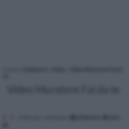
tu sei in :
rifaidate.it
»
Video
»
Video Muratore Fai da
te
Video Muratore Fai da te
1
2
ordina per: pertinenza
alfabetico
data