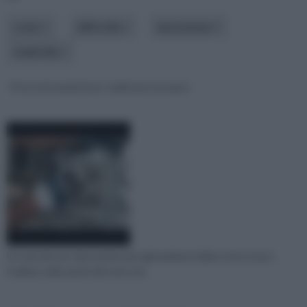
costo
difficoltà
lavorazione
materiale
Posa vetromattone: realizzare un muro
Un metodo per dare luminosità agli ambienti della vostra casa e
l'utilizzo nelle pareti del vetro ma