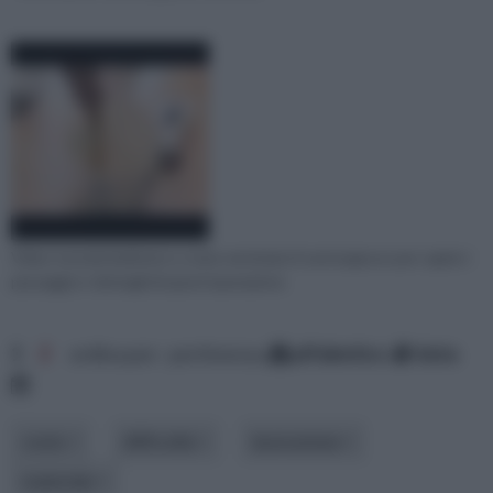
Video tutorial dedicato a come verniciare il cartongesso per capire i
passaggi e i dettagli di quest'operazione
1
2
ordina per: pertinenza
alfabetico
data
costo
difficoltà
lavorazione
materiale