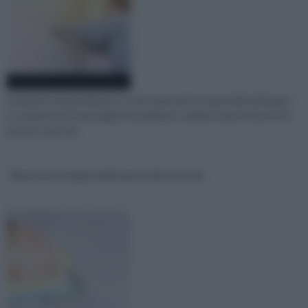
Guarda il tutorial dedicato a come rimuovere le piastrelle del bagno
e scoprirai tutti i passaggi essenziali per svolgere questo lavoretto
anche a casa tua
Rinnovare le fughe delle piastrelle tutorial