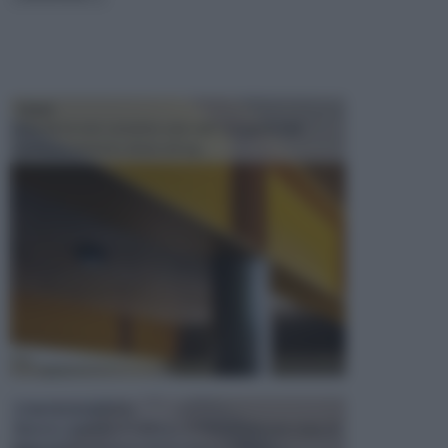
TRAVI
Il fai da te non consiste solo nell' occuparsi del
confezionamento di piccoli og...
CONTROSOFFITTI
Spesso, quando si edifica o si ristruttura una casa, si
opta per la creazione di un controsoffitto. ...