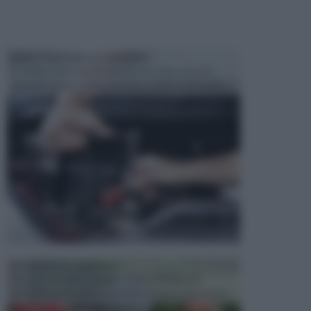
MANUTENZIONE AUTOMOBILE
In tempi come questi, il fai da te è una cosa che
aggrada sempre di piu, quando si tratta della prop...
ATTREZZI DA GIARDINO
Picconi, rastrelli e vanghe: Tutti e tre questi
elementi sono indicati per la lavorazione del terren...