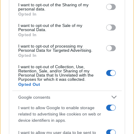
on the IABâ€™s List of Downstream Participants that may
I want to opt-out of the Sharing of my
further disclose it to other third parties.
personal data.
Opted In
Please note that this website/app uses one or more Google
services and may gather and store information including but
I want to opt-out of the Sale of my
Personal Data.
not limited to your visit or usage behaviour. You may click to
Opted In
grant or deny consent to Google and its third-party tags to
use your data for below specified purposes in below Google
I want to opt-out of processing my
consent section.
Personal Data for Targeted Advertising.
Opted In
I want to opt-out of Collection, Use,
Retention, Sale, and/or Sharing of my
Personal Data that Is Unrelated with the
Purposes for which it was collected.
Opted Out
Google consents
I want to allow Google to enable storage
related to advertising like cookies on web or
device identifiers in apps.
I want to allow my user data to be sent to