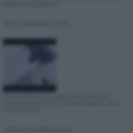
bellissimo lavoretto di fai da te
Stuccare i buchi dei muri tutorial
Stuccare i buchi dei muri è semplice ed in questo tutorial ti
spiegheremo passo per passo come fare per realizzare un lavoro
fatto a regola d'arte
Verniciare il cartongesso tutorial