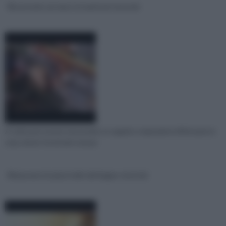
Ricostruire un muro in mattoni tutorial
A volte può essere necessario, in seguito a riparazioni effettuate in
casa, dover ricostruire una pa
Rimuovere le piastrelle del bagno tutorial