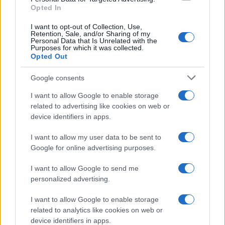
Opted In
I want to opt-out of Collection, Use,
Retention, Sale, and/or Sharing of my
Personal Data that Is Unrelated with the
Purposes for which it was collected.
Opted Out
Google consents
I want to allow Google to enable storage
related to advertising like cookies on web or
device identifiers in apps.
I want to allow my user data to be sent to
Google for online advertising purposes.
I want to allow Google to send me
personalized advertising.
I want to allow Google to enable storage
related to analytics like cookies on web or
device identifiers in apps.